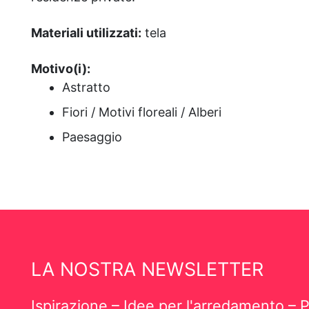
Materiali utilizzati:
tela
Motivo(i):
Astratto
Fiori / Motivi floreali / Alberi
Paesaggio
LA NOSTRA NEWSLETTER
Ispirazione – Idee per l'arredamento – P