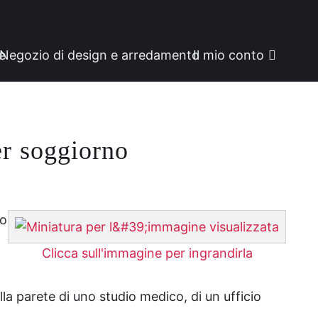
ne
Negozio di design e arredamento
Il mio conto
er soggiorno
to
Clicca sull'immagine per ingrandirla
la parete di uno studio medico, di un ufficio