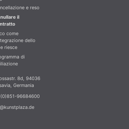
ncellazione e reso
nullare il
ntratto
co come
integrazione dello
le riesce
ogramma di
iliazione
ossastr. 8d, 94036
savia, Germania
(0)851-96684600
o@kunstplaza.de