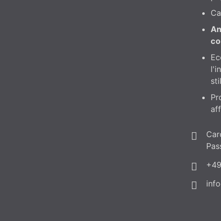
Ca
An
co
Ec
l'
sti
Pr
aff
Car
Pas
+49
inf