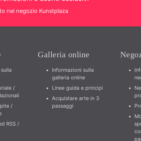
sto nel negozio Kunstplaza
e
Galleria online
Negoz
sulla
Informazioni sulla
In
galleria online
ne
riale /
Linee guida e principi
Ne
azionali
pr
Acquistare arte in 3
pite /
passaggi
Pr
e
Mo
eed RSS /
sp
co
pa