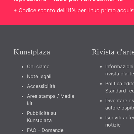
+ Codice sconto dell'11% per il tuo primo acqui
Kunstplaza
Rivista d'art
Chi siamo
Informazioni 
rivista d'arte
Note legali
Politica edito
Accessibilità
Standard red
Area stampa / Media
Diventare os
kit
autore ospit
Pubblicità su
Iscriviti ai f
Kunstplaza
notizie
FAQ – Domande