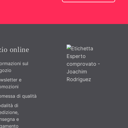
io online
formazioni sul
gozio
wsletter e
omozioni
omessa di qualità
dalità di
edizione,
nsegna e
gamento