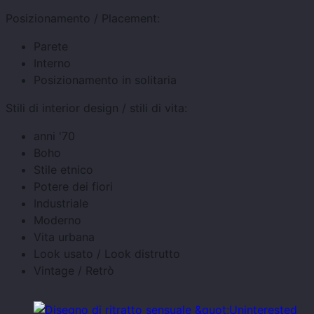
Posizionamento / Placement:
Parete
Interno
Posizionamento in solitaria
Stili di interior design / stili di vita:
anni '70
Boho
Stile etnico
Potere dei fiori
Industriale
Moderno
Vita urbana
Look usato / Look distrutto
Vintage / Retrò