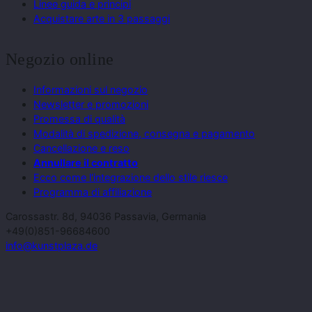
Linee guida e principi
Acquistare arte in 3 passaggi
Negozio online
Informazioni sul negozio
Newsletter e promozioni
Promessa di qualità
Modalità di spedizione, consegna e pagamento
Cancellazione e reso
Annullare il contratto
Ecco come l'integrazione dello stile riesce
Programma di affiliazione
Carossastr. 8d, 94036 Passavia, Germania
+49(0)851-96684600
info@kunstplaza.de