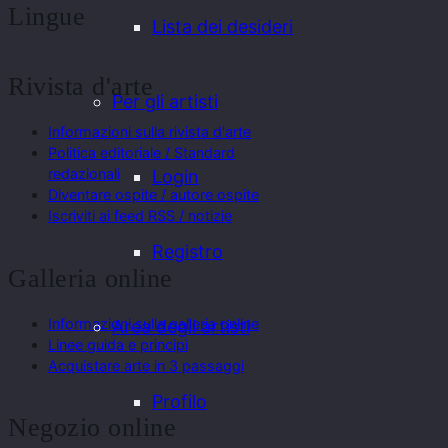
Lingue
Lista dei desideri
Rivista d'arte
Per gli artisti
Informazioni sulla rivista d'arte
Politica editoriale / Standard
redazionali
Login
Diventare ospite / autore ospite
Iscriviti ai feed RSS / notizie
Registro
Galleria online
Informazioni sulla galleria online
Area degli artisti
Linee guida e principi
Acquistare arte in 3 passaggi
Profilo
Negozio online