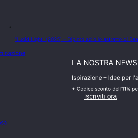
"Lucid Light" (2025) – Dipinto ad olio astratto di 
uminazione
LA NOSTRA NEWS
Ispirazione – Idee per l
+ Codice sconto dell'11% pe
Iscriviti ora
asa