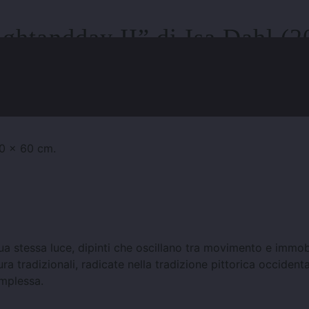
ightandday II” di Isa Dahl (2
mmagine per ingrandirla
80 x 60 cm.
ua stessa luce, dipinti che oscillano tra movimento e immobili
ura tradizionali, radicate nella tradizione pittorica occident
omplessa.