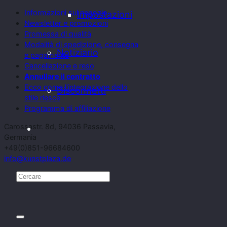
Informazioni sul negozio
Impostazioni
Newsletter e promozioni
Promessa di qualità
Modalità di spedizione, consegna
Notiziario
e pagamento
Cancellazione e reso
Annullare il contratto
Ecco come l'integrazione dello
Disconnetti
stile riesce
Programma di affiliazione
Carossastr. 8d, 94036 Passavia,
Germania
+49(0)851-96684600
info@kunstplaza.de