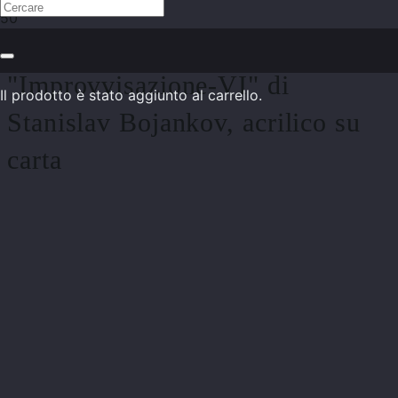
Dipinto astratto
"Improvvisazione-VI" di
Il prodotto
è stato aggiunto al carrello.
Stanislav Bojankov, acrilico su
carta