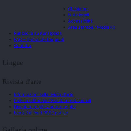
Chi siamo
Note legali
Accessibilità
Area stampa / Media kit
Pubblicità su Kunstplaza
FAQ – Domande frequenti
Contatto
Lingue
Rivista d'arte
Informazioni sulla rivista d'arte
Politica editoriale / Standard redazionali
Diventare ospite / autore ospite
Iscriviti ai feed RSS / notizie
Galleria online