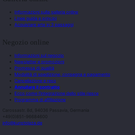
Informazioni sulla galleria online
Linee guida e principi
Acquistare arte in 3 passaggi
Negozio online
Informazioni sul negozio
Newsletter e promozioni
Promessa di qualità
Modalità di spedizione, consegna e pagamento
Cancellazione e reso
Annullare il contratto
Ecco come l'integrazione dello stile riesce
Programma di affiliazione
Carossastr. 8d, 94036 Passavia, Germania
+49(0)851-96684600
info@kunstplaza.de