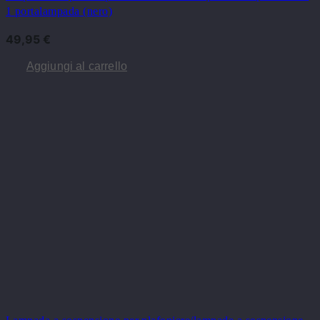
1 portalampada (nero)
49,95
€
Aggiungi al carrello