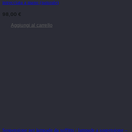
intrecciata a mano (naturale)
98,00
€
Aggiungi al carrello
Sospensione per lampade da soffitto / lampade a sospensione –