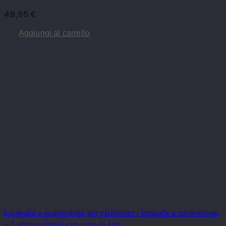
49,95
€
Aggiungi al carrello
Lampada a sospensione per plafoniere / lampade a sospensione
– 1 attacco (nero) con cavo in juta