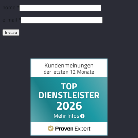
nome
*
e-mail
*