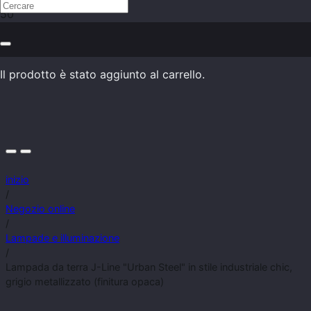
Il prodotto
è stato aggiunto al carrello.
inizio
/
Negozio online
/
Lampade e illuminazione
/
Lampada da terra J-Line "Urban Steel" in stile industriale chic,
grigio metallizzato (finitura opaca)