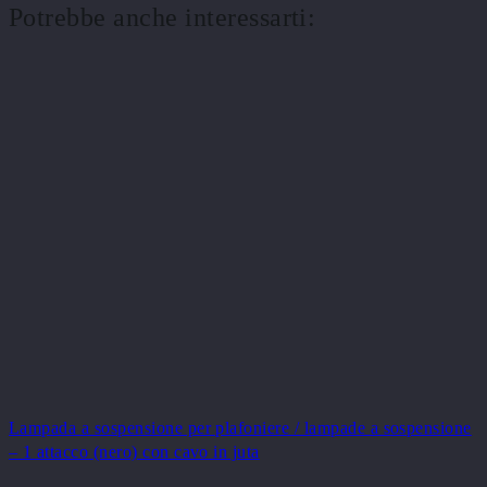
Potrebbe anche interessarti:
Lampada a sospensione per plafoniere / lampade a sospensione
– 1 attacco (nero) con cavo in juta