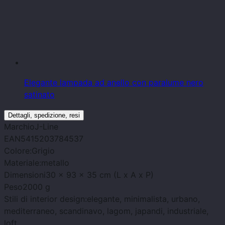
Elegante lampada ad anello con paralume nero
satinato
Dettagli, spedizione, resi
Marchio
J-Line
EAN
5415203784537
Colore:
Grigio
Materiale:
metallo
Dimensioni
30 x 93 x 35 cm (L x A x P)
Peso
2000 g
Stili di interior design:
elegante, minimalista, urbano,
mediterraneo, scandinavo, lagom, japandi, industriale,
loft