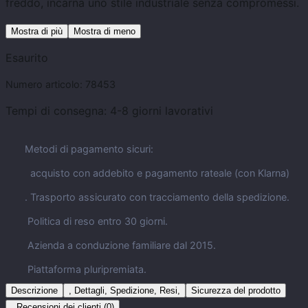
freddo, incarna uno stile industriale senza compromessi.
Mostra di più
Mostra di meno
Esaurito
Numero articolo:
78453
Tempi di consegna:
4-8 giorni lavorativi
Metodi di pagamento sicuri:
acquisto con addebito e pagamento rateale (con Klarna)
. Trasporto assicurato con tracciamento della spedizione.
Politica di reso entro 30 giorni.
Azienda a conduzione familiare dal 2015.
Piattaforma pluripremiata.
Descrizione
, Dettagli, Spedizione, Resi,
Sicurezza del prodotto
, Recensioni dei clienti (0)