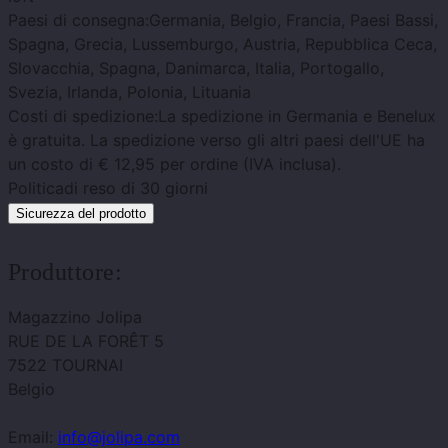
Paesi di consegna:
Germania, Belgio, Francia, Paesi Bassi,
Spagna, Grecia, Lussemburgo, Austria, Repubblica Ceca,
Slovacchia, Spagna, Danimarca, Italia, Portogallo,
Svezia, Irlanda, Polonia, Lituania
Costi di spedizione:
La spedizione in Germania e Benelux
è gratuita. La spedizione verso gli altri paesi dell'UE ha
un costo di € 12,95 per ordine (IVA inclusa).
Politica
di reso di 30 giorni
Sicurezza del prodotto
Produttore:
Magazzino Jolipa
RUE DE LA FORÊT 5
7522 TOURNAI
Belgio
Email:
info@jolipa.com