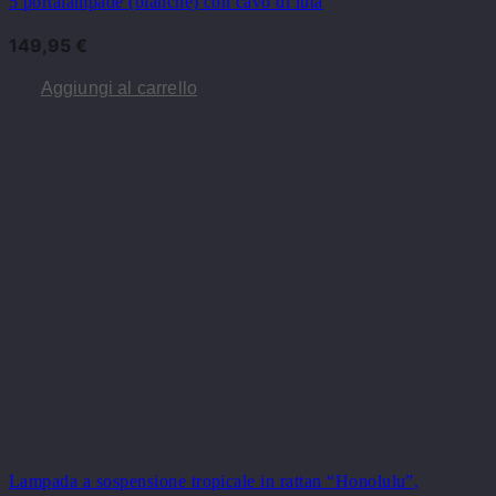
5 portalampade (bianche) con cavo di iuta
149,95
€
Aggiungi al carrello
Lampada a sospensione tropicale in rattan “Honolulu”,