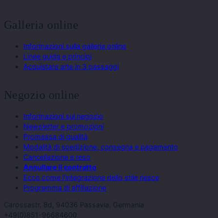
Galleria online
Informazioni sulla galleria online
Linee guida e principi
Acquistare arte in 3 passaggi
Negozio online
Informazioni sul negozio
Newsletter e promozioni
Promessa di qualità
Modalità di spedizione, consegna e pagamento
Cancellazione e reso
Annullare il contratto
Ecco come l'integrazione dello stile riesce
Programma di affiliazione
Carossastr. 8d, 94036 Passavia, Germania
+49(0)851-96684600