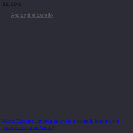
88,00
€
Aggiungi al carrello
J-Line Elegante lampada da tavolo a forma di lanterna con
paralume in rattan (verde)