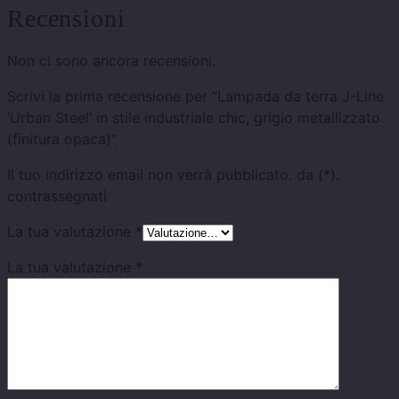
Recensioni
Non ci sono ancora recensioni.
Scrivi la prima recensione per “Lampada da terra J-Line
‘Urban Steel’ in stile industriale chic, grigio metallizzato
(finitura opaca)”
Il tuo indirizzo email non verrà pubblicato.
da
(*).
contrassegnati
La tua valutazione
*
La tua valutazione
*