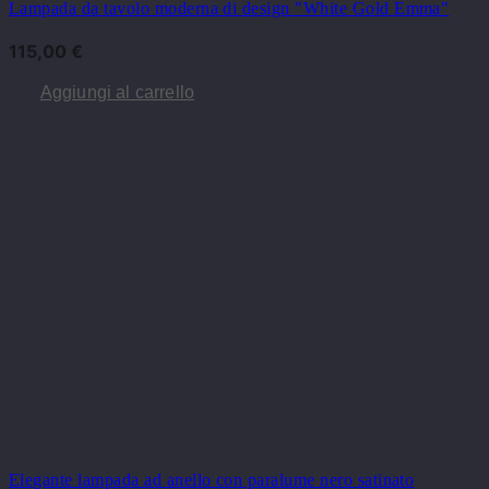
Lampada da tavolo moderna di design "White Gold Emma"
115,00
€
Aggiungi al carrello
Elegante lampada ad anello con paralume nero satinato