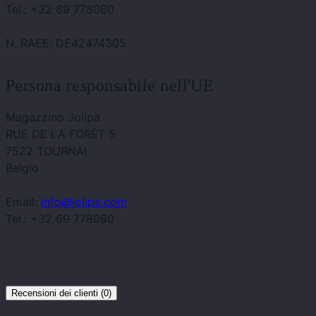
Tel.: +32 69 778080
N. RAEE: DE42474305
Persona responsabile nell'UE
Magazzino Jolipa
RUE DE LA FORÊT 5
7522 TOURNAI
Belgio
Email:
info@jolipa.com
Tel.: +32 69 778080
Recensioni dei clienti (0)