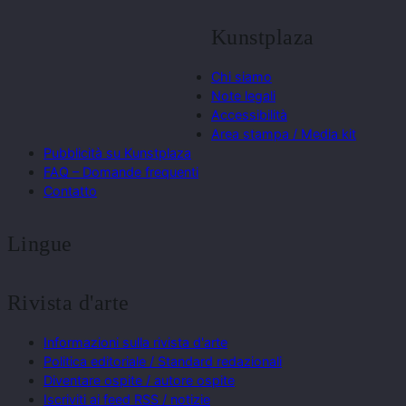
Kunstplaza
Chi siamo
Note legali
Accessibilità
Area stampa / Media kit
Pubblicità su Kunstplaza
FAQ – Domande frequenti
Contatto
Lingue
Rivista d'arte
Informazioni sulla rivista d'arte
Politica editoriale / Standard redazionali
Diventare ospite / autore ospite
Iscriviti ai feed RSS / notizie