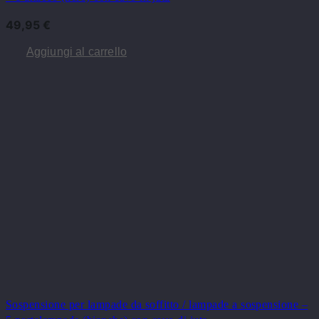
49,95
€
Aggiungi al carrello
Sospensione per lampade da soffitto / lampade a sospensione –