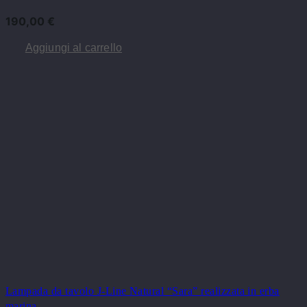
190,00
€
Aggiungi al carrello
Lampada da tavolo J-Line Natural “Sara” realizzata in erba
marina