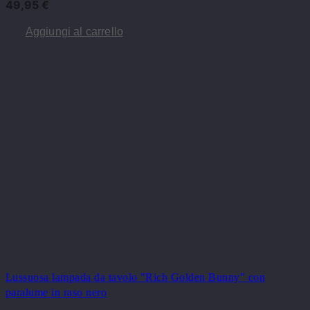
49,95
€
Aggiungi al carrello
Lussuosa lampada da tavolo "Rich Golden Bunny" con
paralume in raso nero