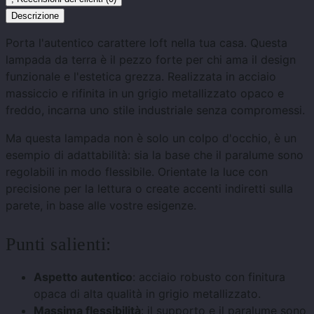
Descrizione
Porta l'autentico carattere loft nella tua casa. Questa
lampada da terra è il pezzo forte per chi ama il design
funzionale e l'estetica grezza. Realizzata in acciaio
massiccio e rifinita in un grigio metallizzato opaco e
freddo, incarna uno stile industriale senza compromessi.
Ma questa lampada non è solo un colpo d'occhio, è un
esempio di adattabilità: sia la base che il paralume sono
regolabili in modo flessibile. Orientate la luce con
precisione per la lettura o create accenti indiretti sulla
parete, in base alle vostre esigenze.
Punti salienti:
Aspetto autentico
: acciaio robusto con finitura
opaca di alta qualità in grigio metallizzato.
Massima flessibilità
: il supporto e il paralume sono