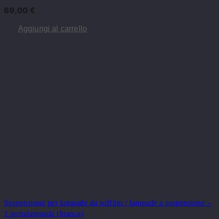
69,00
€
Aggiungi al carrello
Sospensione per lampade da soffitto / lampade a sospensione –
1 portalampada (bianca)