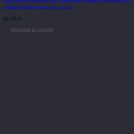
Lampada a sospensione per plafoniere/lampade a sospensione –
1 attacco (bianco) con cavo in juta
49,95
€
Aggiungi al carrello