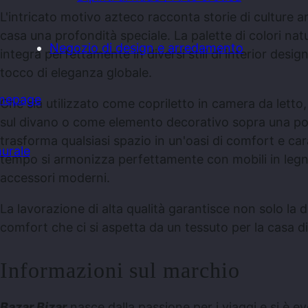
L'intricato motivo azteco racconta storie di culture a
casa una profondità speciale. La palette di colori natu
Negozio di design e arredamento
integra perfettamente in diversi stili di interior des
tocco di eleganza globale.
mepage
Che sia utilizzato come copriletto in camera da lett
sul divano o come elemento decorativo sopra una po
trasforma qualsiasi spazio in un'oasi di comfort e car
urale
tempo si armonizza perfettamente con mobili in legno
accessori moderni.
La lavorazione di alta qualità garantisce non solo la 
comfort che ci si aspetta da un tessuto per la casa di 
Informazioni sul marchio
Bazar Bizar
nasce dalla passione per i viaggi e si è e