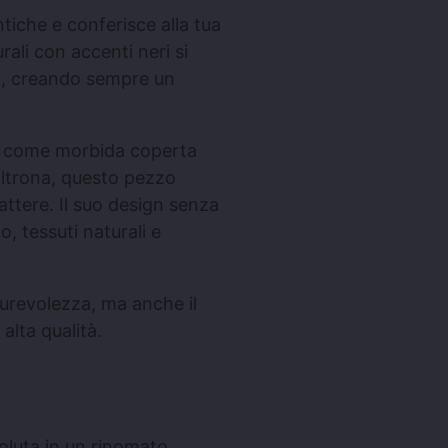
ntiche e conferisce alla tua
rali con accenti neri si
ign, creando sempre un
o, come morbida coperta
ltrona, questo pezzo
attere. Il suo design senza
, tessuti naturali e
durevolezza, ma anche il
alta qualità.
voluta in un rinomato