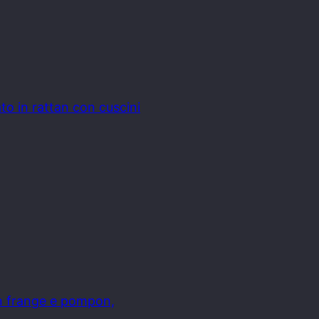
ato in rattan con cuscini
on frange e pompon,