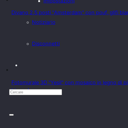
Impostazioni
Divano 2,5 posti "Amsterdam" con pouf, glifi bia
Notiziario
Disconnetti
Fotomurale 3D "Yesil" con mosaico in legno di p
bianco)