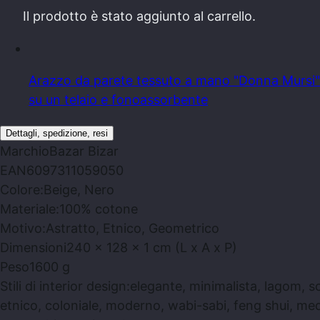
Il prodotto
è stato aggiunto al carrello.
Arazzo da parete tessuto a mano "Donna Mursi"
su un telaio e fonoassorbente
Dettagli, spedizione, resi
Marchio
Bazar Bizar
EAN
6097311059050
Colore:
Beige, Nero
Materiale:
100% cotone
Motivo:
Astratto, Etnico, Geometrico
Dimensioni
240 x 128 x 1 cm (L x A x P)
Peso
1600 g
Stili di interior design:
elegante, minimalista, lagom, 
etnico, coloniale, moderno, wabi-sabi, feng shui, med