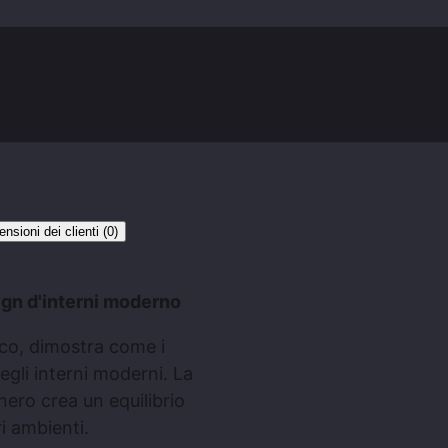
ensioni dei clienti (0)
sign d'interni moderno
ico, dimostra come i
egli interni moderni. La
nero crea un equilibrio
i ambienti.