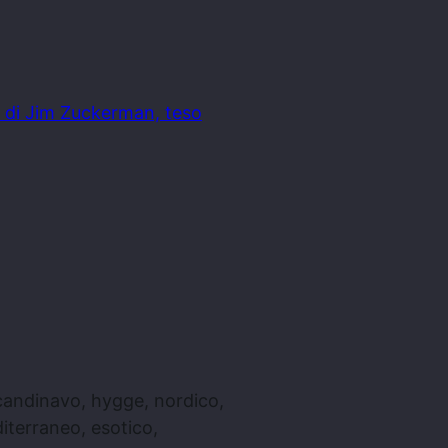
 di Jim Zuckerman, teso
scandinavo, hygge, nordico,
iterraneo, esotico,