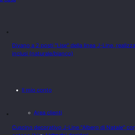
Divano a 2 posti "Lise" della linea J-Line, realizz
inclusi (naturale/bianco)
Il mio conto
Area clienti
Cuscino decorativo J-Line "Albero di Natale" c