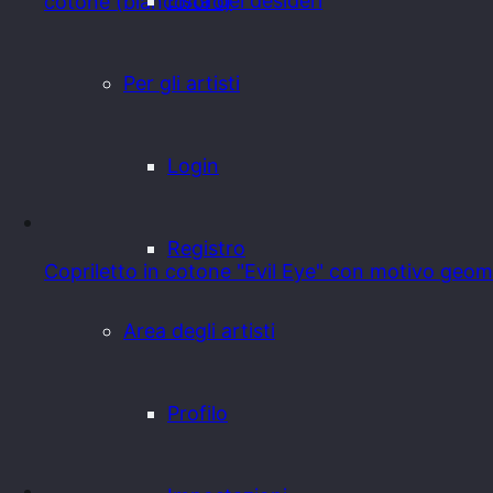
Lista dei desideri
cotone (bianco/oro)
Per gli artisti
Login
Registro
Copriletto in cotone "Evil Eye" con motivo geom
Area degli artisti
Profilo