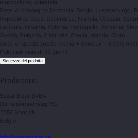
marocchino, orientale
Paesi di consegna:
Germania, Belgio, Lussemburgo, Pae
Repubblica Ceca, Danimarca, Francia, Croazia, Estonia
Lettonia, Lituania, Polonia, Portogallo, Romania, Slo
Svezia, Bulgaria, Finlandia, Grecia, Irlanda, Cipro
Costi di spedizione
Germania + Benelux = €7,50; Rest
Politica
di reso di 30 giorni
Sicurezza del prodotto
Produttore:
Bazar Bizar BVBA
Duffelsesteenweg 152
2550 Kontich
Belgio
info@bazarbizar.be