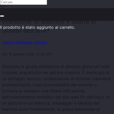
.art, .design o .gallery: quale
estensione di dominio è adatta al
Il prodotto
è stato aggiunto al carrello.
mondo dell'arte?
Joachim Rodriguez y Romero
Gio 15 gennaio 2026, 17:49 CET
Scegliere la giusta estensione di dominio gioca un ruolo
cruciale, soprattutto nel settore creativo. È molto più di
un dettaglio tecnico: un'estensione di dominio trasmette
professionalità, crea riconoscibilità del marchio e
fornisce ai visitatori una chiara indicazione
dell'orientamento tematico del sito web fin dall'inizio. In
un settore in cui estetica, messaggio e identità del
marchio sono fondamentali, la giusta estensione di