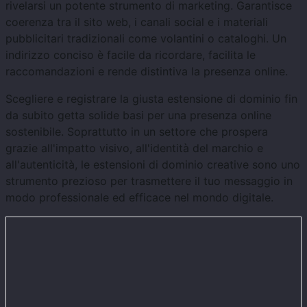
rivelarsi un potente strumento di marketing. Garantisce
coerenza tra il sito web, i canali social e i materiali
pubblicitari tradizionali come volantini o cataloghi. Un
indirizzo conciso è facile da ricordare, facilita le
raccomandazioni e rende distintiva la presenza online.
Scegliere e registrare la giusta estensione di dominio fin
da subito getta solide basi per una presenza online
sostenibile. Soprattutto in un settore che prospera
grazie all'impatto visivo, all'identità del marchio e
all'autenticità, le estensioni di dominio creative sono uno
strumento prezioso per trasmettere il tuo messaggio in
modo professionale ed efficace nel mondo digitale.