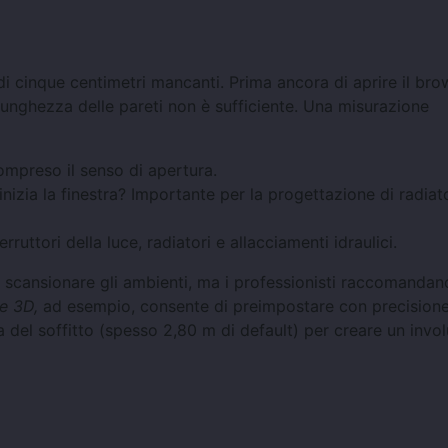
 di cinque centimetri mancanti. Prima ancora di aprire il bro
unghezza delle pareti non è sufficiente. Una misurazione
ompreso il senso di apertura.
izia la finestra? Importante per la progettazione di radiat
ruttori della luce, radiatori e allacciamenti idraulici.
i scansionare gli ambienti, ma i professionisti raccomandan
e 3D,
ad esempio, consente di preimpostare con precisione
a del soffitto (spesso 2,80 m di default) per creare un invo