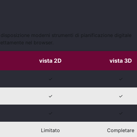
 disposizione moderni strumenti di pianificazione digitale
rettamente nel browser.
vista 2D
vista 3D
✓
✓
✓
✓
✓
✓
Limitato
Completare