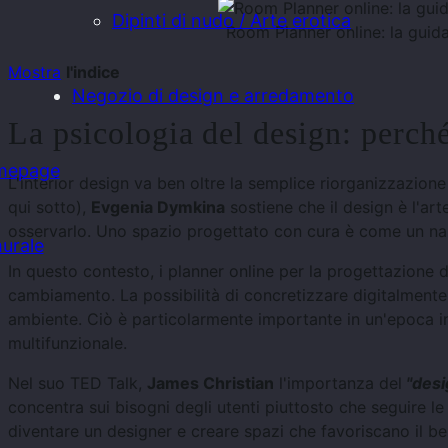
Dipinti di nudo / Arte erotica
Room Planner online: la guida
Mostra
l'indice
Negozio di design e arredamento
La psicologia del design: perch
mepage
L'interior design va ben oltre la semplice riorganizzazion
qui sotto),
Evgenia Dymkina
sostiene che il design è l'art
osservarlo. Uno spazio progettato con cura è come un narra
urale
In questo contesto, i planner online per la progettazione d
cambiamento. La possibilità di concretizzare digitalmente 
ambiente. Ciò è particolarmente importante in un'epoca in
multifunzionale.
Nel suo TED Talk,
James Christian
l'importanza del
"desi
concentra sui bisogni degli utenti piuttosto che seguire le
diventare un designer e creare spazi che favoriscano il b