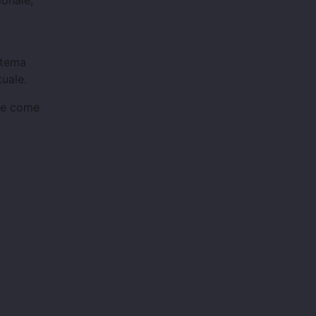
ionale,
stema
tuale.
nze come