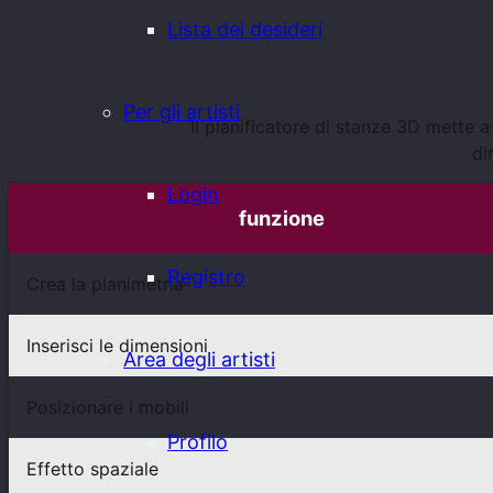
Lista dei desideri
Per gli artisti
Il pianificatore di stanze 3D mette a
di
Login
funzione
Registro
Crea la planimetria
Inserisci le dimensioni
Area degli artisti
Posizionare i mobili
Profilo
Effetto spaziale