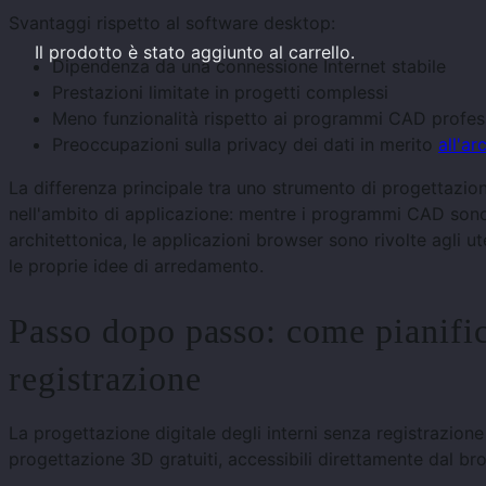
Svantaggi rispetto al software desktop:
Il prodotto
è stato aggiunto al carrello.
Dipendenza da una connessione Internet stabile
Prestazioni limitate in progetti complessi
Meno funzionalità rispetto ai programmi CAD profess
Preoccupazioni sulla privacy dei dati in merito
all'ar
La differenza principale tra uno strumento di progettazi
nell'ambito di applicazione: mentre i programmi CAD sono 
architettonica, le applicazioni browser sono rivolte agli u
le proprie idee di arredamento.
Passo dopo passo: come pianific
registrazione
La progettazione digitale degli interni senza registrazio
progettazione 3D gratuiti, accessibili direttamente dal b