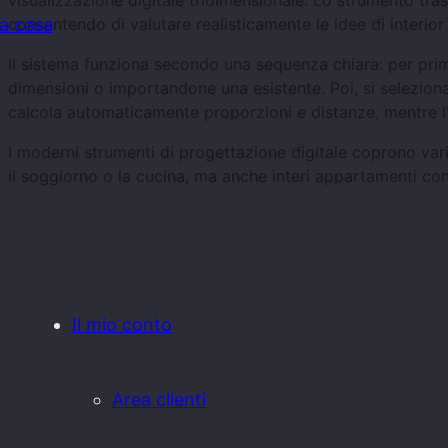
visualizzazione digitale tridimensionale. Lo strumento tra
consentendo di valutare realisticamente le idee di interior
la casa
Il sistema funziona secondo una sequenza chiara: per prima
dimensioni o importandone una esistente. Poi, si seleziona
calcola automaticamente proporzioni e distanze, mentre l'i
I moderni strumenti di progettazione digitale coprono vari
il soggiorno o la cucina, ma anche interi appartamenti con 
Il mio conto
Area clienti