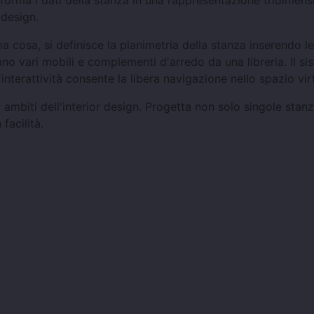
sforma i dati della stanza in una rappresentazione tridimens
 design.
 cosa, si definisce la planimetria della stanza inserendo le
no vari mobili e complementi d'arredo da una libreria. Il si
nterattività consente la libera navigazione nello spazio vir
 ambiti dell'interior design. Progetta non solo singole sta
facilità.