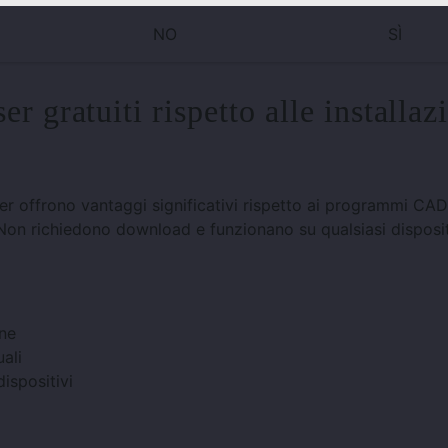
NO
SÌ
r gratuiti rispetto alle installaz
ser offrono vantaggi significativi rispetto ai programmi CAD
rse. Non richiedono download e funzionano su qualsiasi dispos
one
ali
ispositivi