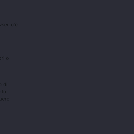
wser, c'è
ori o
o di
 lo
lucro