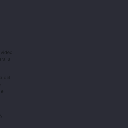
video
arsi a
a del
o
 e
ò