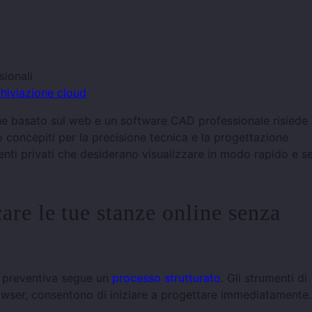
ionali
chiviazione cloud
one basato sul web e un software CAD professionale risiede
concepiti per la precisione tecnica e la progettazione
tenti privati ​​che desiderano visualizzare in modo rapido e 
are le tue stanze online senza
ne preventiva segue un
processo strutturato
. Gli strumenti di
rowser, consentono di iniziare a progettare immediatamente.