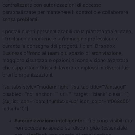
centralizzate con autorizzazioni di accesso
personalizzate per mantenere il controllo e collaborare
senza problemi.
I portali clienti personalizzabili della piattaforma aiutano
i freelance a mantenere un'immagine professionale
durante la consegna dei progetti. I piani Dropbox
Business offrono ai team più spazio di archiviazione,
maggiore sicurezza e opzioni di condivisione avanzate
che supportano flussi di lavoro complessi in diversi fusi
orari e organizzazioni.
[su_tabs style=”modern-light”][su_tab title=”Vantaggi”
disabled=”no” anchor=”” url=”” target=”blank” class=””]
[su_list icon=”icon: thumbs-o-up” icon_color=”#068c00″
indent=”5″]
Sincronizzazione intelligente:
i file sono visibili ma
non occupano spazio sul disco rigido (essenziale
per i MacBook con spazio di archiviazione