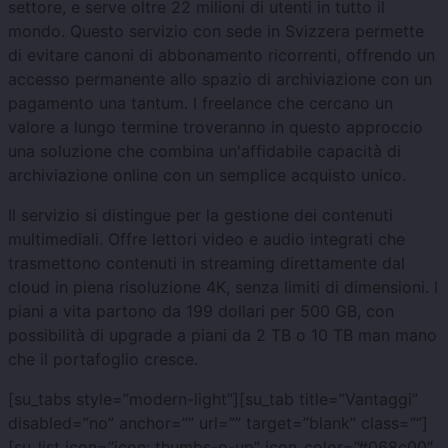
settore, e serve oltre 22 milioni di utenti in tutto il
mondo. Questo servizio con sede in Svizzera permette
di evitare canoni di abbonamento ricorrenti, offrendo un
accesso permanente allo spazio di archiviazione con un
pagamento una tantum. I freelance che cercano un
valore a lungo termine troveranno in questo approccio
una soluzione che combina un'affidabile capacità di
archiviazione online con un semplice acquisto unico.
Il servizio si distingue per la gestione dei contenuti
multimediali. Offre lettori video e audio integrati che
trasmettono contenuti in streaming direttamente dal
cloud in piena risoluzione 4K, senza limiti di dimensioni. I
piani a vita partono da 199 dollari per 500 GB, con
possibilità di upgrade a piani da 2 TB o 10 TB man mano
che il portafoglio cresce.
[su_tabs style=”modern-light”][su_tab title=”Vantaggi”
disabled=”no” anchor=”” url=”” target=”blank” class=””]
[su_list icon=”icon: thumbs-o-up” icon_color=”#068c00″