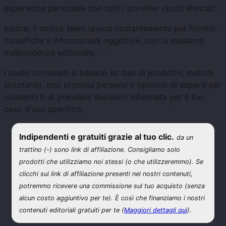
esperienza personale con tutti i provider cloud elencati.
Inoltre, il nostro team lavora costantemente per fornirti
classifiche e informazioni oggettive, con la massima
indipendenza editoriale.
I nostri contenuti si basano su dati di prodotto, metodi
strutturati, test in prima persona e opinioni di esperti per
consentirti di prendere decisioni informate per il tuo
caso d'uso specifico.
Indipendenti e gratuiti grazie al tuo clic.
da un
trattino (-) sono link di affiliazione. Consigliamo solo
prodotti che utilizziamo noi stessi (o che utilizzeremmo). Se
clicchi sui link di affiliazione presenti nei nostri contenuti,
potremmo ricevere una commissione sul tuo acquisto (senza
alcun costo aggiuntivo per te). È così che finanziamo i nostri
contenuti editoriali gratuiti per te (
Maggiori dettagli qui
).