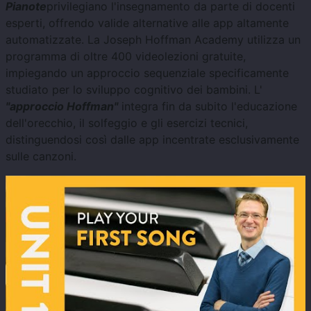
Pianote
privilegiano l'insegnamento da parte di docenti
esperti, offrendo valide alternative alle app altamente
automatizzate. La Joseph Hoffman Academy utilizza un
programma di oltre 400 videolezioni gratuite,
impiegando un approccio sequenziale specificamente
studiato per lo sviluppo cognitivo dei bambini. L'
"approccio Hoffman"
integra fin da subito l'educazione
dell'orecchio, il solfeggio e gli esercizi tecnici,
distinguendosi così dalle app incentrate esclusivamente
sulle canzoni.