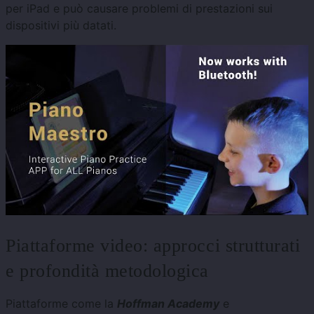
per iPad e può causare problemi di prestazioni sui
dispositivi più datati.
Piattaforme video: approcci strutturati
e profondità metodologica
Piattaforme come la
Hoffman Academy
e