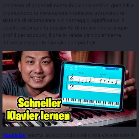
processo di apprendimento in piccole sezioni gestibili e
promuovono la motivazione intrinseca attraverso un
sistema di ricompense. Un vantaggio significativo di
questo sistema è la possibilità di creare fino a cinque
profili per account, il che lo rende particolarmente
interessante per le famiglie con più figli.
Yousician
adotta un approccio simile, ma visivamente è