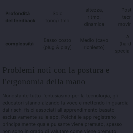
altezza,
Postu
Profondità
Solo
ritmo,
tecni
del feedback
tono/ritmo
dinamica
movim
Alt
Basso costo
Medio (cavo
complessità
(hard
(plug & play)
richiesto)
speciali
Problemi noti con la postura e
l'ergonomia della mano
Nonostante tutto l'entusiasmo per la tecnologia, gli
educatori stanno alzando la voce e mettendo in guardia
dai rischi fisici associati all'apprendimento basato
esclusivamente sulle app. Poiché le app registrano
principalmente quale pulsante viene premuto, spesso
non sono in grado di valutare come viene premuto.