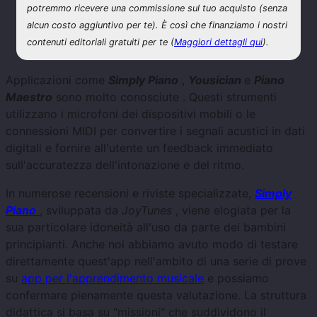
potremmo ricevere una commissione sul tuo acquisto (senza
alcun costo aggiuntivo per te). È così che finanziamo i nostri
contenuti editoriali gratuiti per te (
Maggiori dettagli qui
).
Applicazioni come
Simply Piano
,
Yousician
e
Piano
Maestro
sono molto conosciute . Questi strumenti
utilizzano i microfoni dei dispositivi mobili o le
connessioni MIDI per convertire i segnali acustici in dati
digitali e fornire all'utente un feedback immediato
sull'accuratezza dell'intonazione e del ritmo.
In numerose recensioni e riviste specializzate,
Simply
Piano
, sviluppata da
JoyTunes
, viene elogiata per la
sua particolare idoneità all'uso da parte dei bambini
principianti. Anche noi abbiamo avuto modo di testare
direttamente quest'app nell'ambito di una serie di prove
su
app per l'apprendimento musicale
e possiamo
confermare pienamente questa valutazione. La struttura
didattica si basa su "missioni" che suddividono il