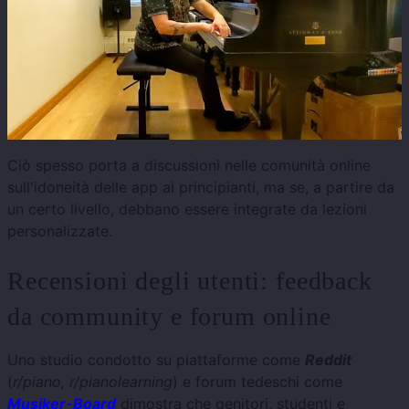
Ciò spesso porta a discussioni nelle comunità online
sull'idoneità delle app ai principianti, ma se, a partire da
un certo livello, debbano essere integrate da lezioni
personalizzate.
Recensioni degli utenti: feedback
da community e forum online
Uno studio condotto su piattaforme come
Reddit
(
r/piano, r/pianolearning
) e forum tedeschi come
Musiker-Board
dimostra che genitori, studenti e