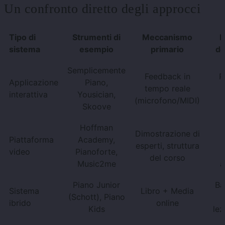
Un confronto diretto degli approcci
Tipo di
Strumenti di
Meccanismo
P
sistema
esempio
primario
de
Semplicemente
Feedback in
P
Applicazione
Piano,
tempo reale
interattiva
Yousician,
(microfono/MIDI)
Skoove
Hoffman
Dimostrazione di
Piattaforma
Academy,
s
esperti, struttura
video
Pianoforte,
del corso
Music2me
a
Piano Junior
Ba
Sistema
Libro + Media
(Schott), Piano
ibrido
online
Kids
lez