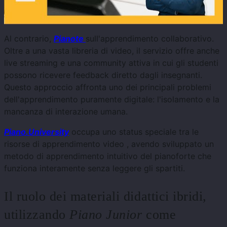
Al contrario,
Pianote
sull'apprendimento collaborativo.
Oltre a una vasta libreria di video, il servizio offre anche
live streaming e una community attiva in cui gli studenti
possono ricevere feedback diretto dagli insegnanti.
Questo approccio affronta uno dei principali problemi
dell'apprendimento puramente digitale: l'isolamento e la
mancanza di interazione umana.
Piano.University
occupa uno status speciale tra le
risorse di apprendimento video , avendo sviluppato un
metodo di apprendimento intuitivo del pianoforte che
funziona interamente senza leggere gli spartiti.
Il ruolo dei materiali didattici ibridi,
utilizzando
Piano Junior
come