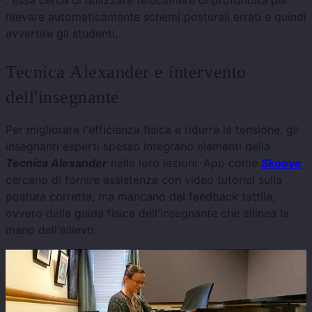
: essa cerca di utilizzare telecamere di profondità per
rilevare automaticamente schemi posturali errati e quindi
avvertire gli studenti.
Tecnica Alexander e intervento
dell'insegnante
Per migliorare l'efficienza fisica e ridurre la tensione, gli
insegnanti esperti spesso integrano elementi della
Tecnica Alexander
nelle loro lezioni. App come
Skoove
cercano di fornire assistenza con video tutorial sulla
postura corretta, ma mancano del feedback tattile,
ovvero della guida fisica dell'insegnante che allinea la
mano dell'allievo.