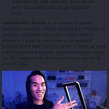
automatizzata della musicalità, qualcosa che
prima era possibile solo per gli insegnanti
umani.
Il
sistema ROLI Airwave
è un esempio di questa
tecnologia avanzata. Utilizza telecamere a infrarossi per
tracciare i movimenti delle mani in tempo reale. Il
sistema è in grado di identificare e correggere le
posizioni errate delle mani tracciando 27 punti per mano
a 90 fotogrammi al secondo. Questa tecnologia risolve
uno dei maggiori limiti dell'apprendimento digitale: la
postura fisica.