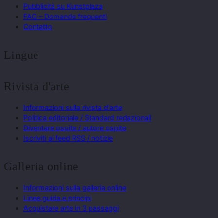
Pubblicità su Kunstplaza
FAQ – Domande frequenti
Contatto
Lingue
Rivista d'arte
Informazioni sulla rivista d'arte
Politica editoriale / Standard redazionali
Diventare ospite / autore ospite
Iscriviti ai feed RSS / notizie
Galleria online
Informazioni sulla galleria online
Linee guida e principi
Acquistare arte in 3 passaggi