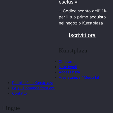
esclusivi
+ Codice sconto dell'11%
per il tuo primo acquisto
nel negozio Kunstplaza
Iscriviti ora
Kunstplaza
Chi siamo
Note legali
Accessibilità
Area stampa / Media kit
Pubblicità su Kunstplaza
FAQ – Domande frequenti
Contatto
Lingue