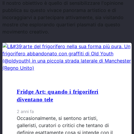
Il nostro obiettivo è quello di sensibilizzare l'opinione
pubblica su questo vivace panorama artistico e di
incoraggiarvi a partecipare attivamente, sia visitando
mostre che esplorando quartieri plasmati da questo
movimento creativo.
Fridge Art: quando i frigoriferi
diventano tele
2 anni fa
Occasionalmente, si sentono artisti,
galleristi, curatori o critici che tentano di
definire esattamente cosa si intende con il