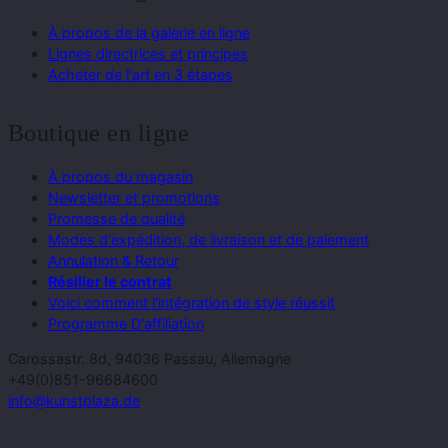
À propos de la galerie en ligne
Lignes directrices et principes
Acheter de l'art en 3 étapes
Boutique en ligne
À propos du magasin
Newsletter et promotions
Promesse de qualité
Modes d'expédition, de livraison et de paiement
Annulation & Retour
Résilier le contrat
Voici comment l'intégration de style réussit
Programme D'affiliation
Carossastr. 8d, 94036 Passau, Allemagne
+49(0)851-96684600
info@kunstplaza.de