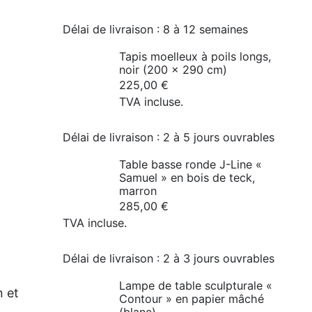
initial
actuel
était
est
Délai de livraison :
8 à 12 semaines
de :
de :
Tapis moelleux à poils longs,
4 695,00 €
4 295,00 €.
noir (200 x 290 cm)
225,00
€
TVA incluse.
Délai de livraison :
2 à 5 jours ouvrables
Table basse ronde J-Line «
Samuel » en bois de teck,
marron
285,00
€
TVA incluse.
Délai de livraison :
2 à 3 jours ouvrables
Lampe de table sculpturale «
n et
Contour » en papier mâché