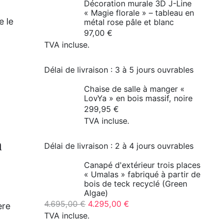
Décoration murale 3D J-Line
« Magie florale » – tableau en
e le
métal rose pâle et blanc
97,00
€
TVA incluse.
Délai de livraison :
3 à 5 jours ouvrables
Chaise de salle à manger «
LovYa » en bois massif, noire
299,95
€
TVA incluse.
n
Délai de livraison :
2 à 4 jours ouvrables
Canapé d'extérieur trois places
« Umalas » fabriqué à partir de
bois de teck recyclé (Green
Algae)
Le
Le
4.695,00
€
4.295,00
€
ère
prix
prix
TVA incluse.