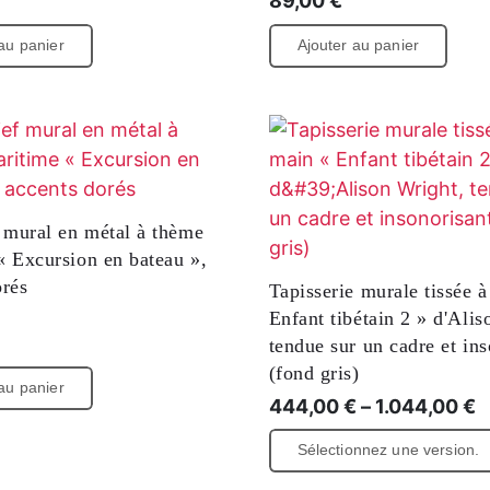
n murale en métal «
Impression sur toile mini
e raisin » (ensemble),
Lipari n° 2 », impression 
ef 3D
haute qualité
89,00
€
au panier
Ajouter au panier