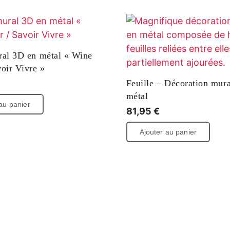
f mural en métal à thème
Tapisserie murale tissée à
« Excursion en bateau »,
Enfant tibétain 2 » d'Alis
orés
tendue sur un cadre et in
(fond gris)
/5
444,00
€
–
1.044,00
€
au panier
Sélectionnez une version.