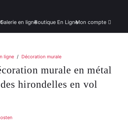
rt
Galerie en ligne
Boutique En Ligne
Mon compte
n ligne
/
Décoration murale
coration murale en métal
 des hirondelles en vol
osten