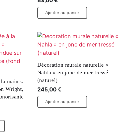
maliste «
Impression sur toile minimaliste «
d'art de
Lipari n° 3 », impression d'art de
haute qualité
89,00
€
Ajouter au panier