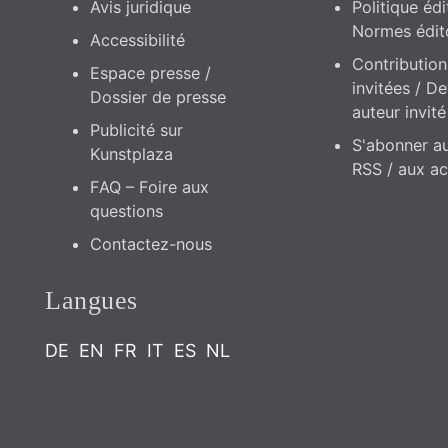
NOTRE NEWS
Inspiration – Id
réductions exclu
+ Code de réduction 
boutique Kunstplaza