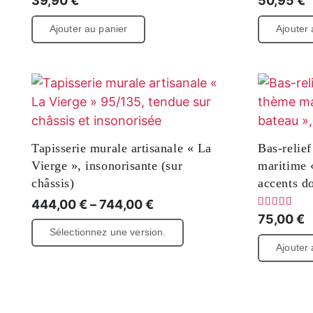
Décoration murale « Juju Rasta »
Décoratio
de style ethnique, fabriquée à partir
Grappes d
de matériaux naturels
effet reli
39,90
€
50,95
€
Ajouter au panier
Ajouter 