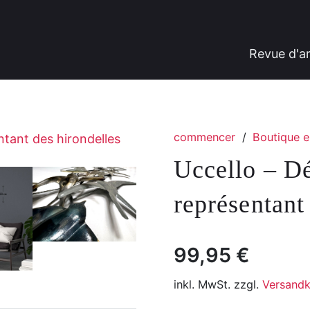
Revue d'a
commencer
/
Boutique e
Uccello – Dé
représentant
99,95
€
inkl. MwSt. zzgl.
Versandk