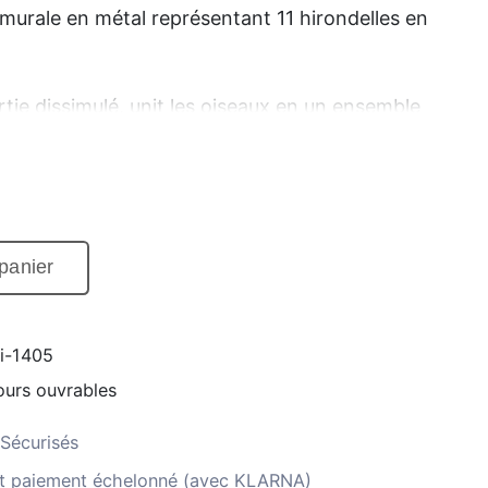
murale en métal représentant 11 hirondelles en
tie dissimulé, unit les oiseaux en un ensemble
profondeur et relief à l'œuvre. Ceci donne à
e effet 3D, justifiant ainsi son positionnement
 du mur.
panier
i-1405
jours ouvrables
Sécurisés
 et paiement échelonné (avec KLARNA)