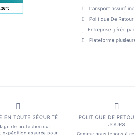
hirondelles
en
Transport assuré inc
vol
Politique De Retour
Quantité
Entreprise gérée par
Plateforme plusieur
É EN TOUTE SÉCURITÉ
POLITIQUE DE RETOU
JOURS
lage de protection sur
t expédition assurée pour
Comme nous tenons à ce