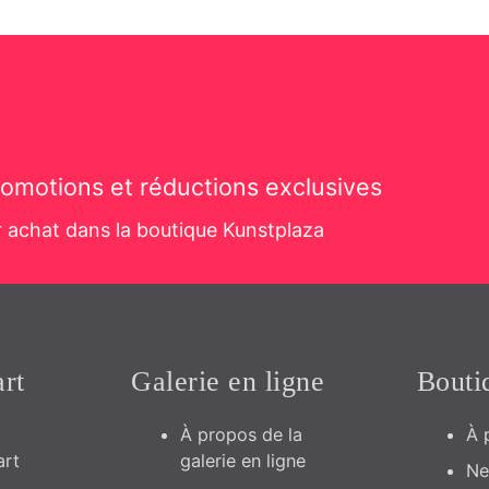
ral 3D en métal « Wine
Feuille – Décoration mura
voir Vivre »
métal
81,95
€
au panier
Ajouter au panier