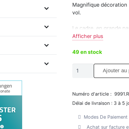
Magnifique décoration 
vol.
Le cadre, en grande par
harmonieux et confère 
Afficher plus
l'ensemble un magnifiqu
à quelques centimètres
49 en stock
Uccello
Ajouter au 
-
Décoration
murale
Numéro d'article :
9991.R
en
Délai de livraison :
3 à 5 
métal
représentant
Modes De Paiement 
des
Achat sur facture