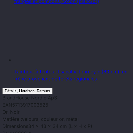
franges et pompons, coton (blanc/or)
Tambour à fente artisanal « Journey » (60 cm), en
frêne provenant de forêts régionales
Détails, Livraison, Retours
Brand
House Nordic ApS
EAN
5713917003525
Or
, Noir
Matière :
velours, couleur or, métal
Dimensions
34 x 43 x 34 cm (L x H x P)