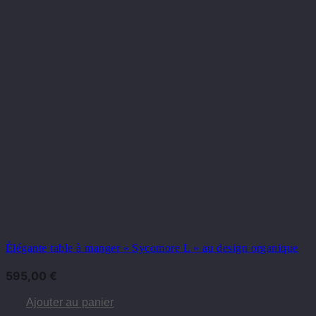
Élégante table à manger « Sycomore L » au design organique
595,00
€
Ajouter au panier