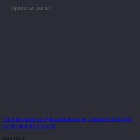
Ajouter au panier
Table de chevet de style colonial ancien, sculptures élaborées
sur du vieux bois recyclé
395,00
€