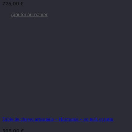
725,00
€
Ajouter au panier
Table de chevet artisanale « Harmonie » en teck et rotin
565,00
€