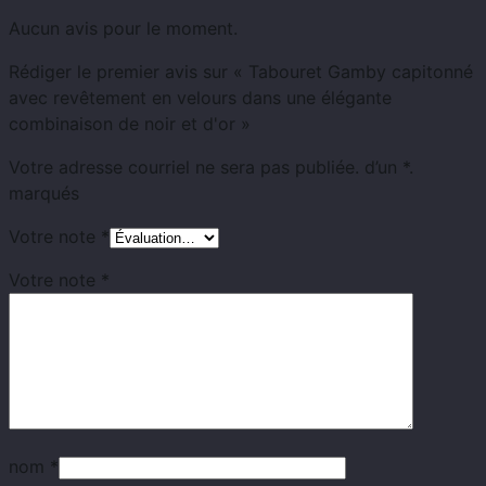
Aucun avis pour le moment.
Rédiger le premier avis sur « Tabouret Gamby capitonné
avec revêtement en velours dans une élégante
combinaison de noir et d'or »
Votre adresse courriel ne sera pas publiée.
d’un
*.
marqués
Votre note
*
Votre note
*
nom
*