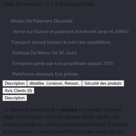
Délai de livraison :
3 à 4 jours ouvrables
Modes De Paiement Sécurisés
Achat sur facture et paiement échelonné (avec KLARNA)
Transport assuré incluant le suivi des expéditions
Politique De Retour De 30 Jours
Entreprise gérée par son propriétaire depuis 2015
Plateforme plusieurs fois primée
Description
détaillée, Livraison, Retours,
Sécurité des produits
Avis Clients (0)
Description
Le tabouret rembourré
« Gamby »
convient comme
siège confortable, comme repose-pieds après une
longue journée ou même comme petite table d'appoint
pratique pour votre livre préféré ou une tasse de thé.