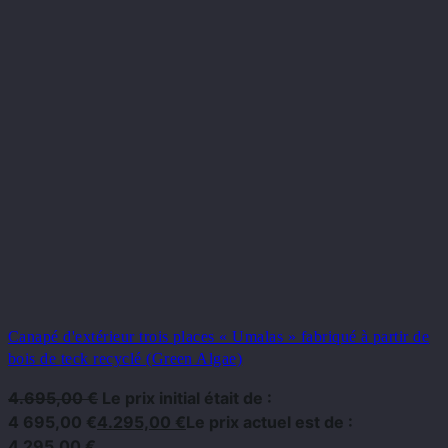
Canapé d'extérieur trois places « Umalas » fabriqué à partir de
bois de teck recyclé (Green Algae)
4.695,00
€
Le prix initial était de :
4 695,00 €
4.295,00
€
Le prix actuel est de :
4 295,00 €.