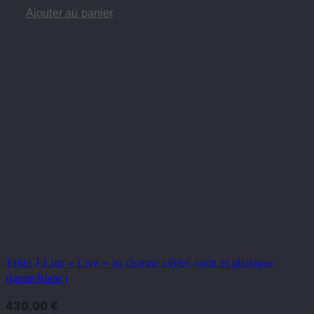
Ajouter au panier
Table J-Line « Live » au charme côtier, rotin et plastique
(jaune/blanc)
430,00
€