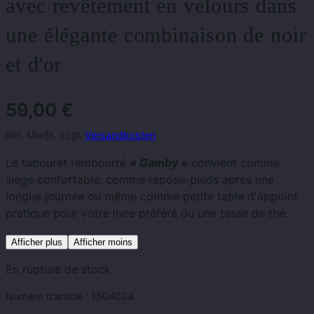
avec revêtement en velours dans
une élégante combinaison de noir
et d'or
59,00
€
inkl. MwSt. zzgl.
Versandkosten
Le tabouret rembourré
« Gamby »
convient comme
siège confortable, comme repose-pieds après une
longue journée ou même comme petite table d'appoint
pratique pour votre livre préféré ou une tasse de thé.
Afficher plus
Afficher moins
En rupture de stock
Numéro d'article :
1504024