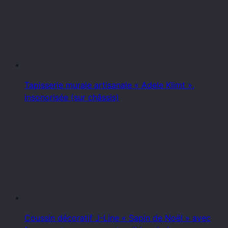
Tapisserie murale artisanale « Adele Klimt »,
insonorisée (sur châssis)
Coussin décoratif J-Line « Sapin de Noël » avec