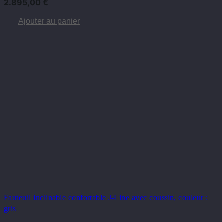
2.895,00
€
Ajouter au panier
Fauteuil inclinable confortable J-Line avec coussin, couleur :
gris