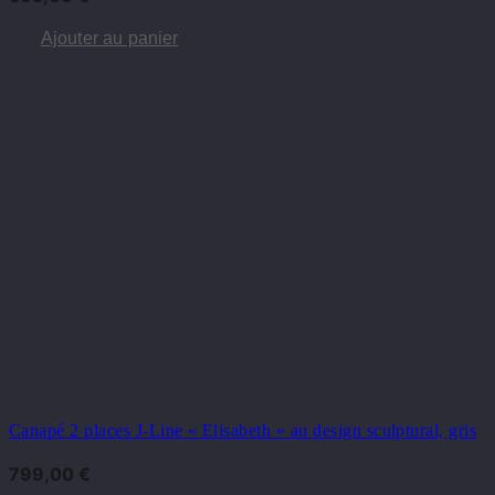
Ajouter au panier
Canapé 2 places J-Line « Elisabeth » au design sculptural, gris
799,00
€