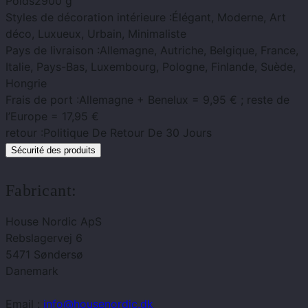
Poids
2900 g
Styles de décoration intérieure :
Élégant, Moderne, Art
déco, Luxueux, Urbain, Minimaliste
Pays de livraison :
Allemagne, Autriche, Belgique, France,
Italie, Pays-Bas, Luxembourg, Pologne, Finlande, Suède,
Hongrie
Frais de port :
Allemagne + Benelux = 9,95 € ; reste de
l’Europe = 17,95 €
retour :
Politique De Retour De 30 Jours
Sécurité des produits
Fabricant:
House Nordic ApS
Rebslagervej 6
5471 Søndersø
Danemark
Email :
info@housenordic.dk