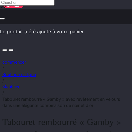
OFFRE!
Le produit
a été ajouté à votre panier.
commencer
/
Boutique en ligne
/
Meubles
/
Tabouret rembourré « Gamby » avec revêtement en velours
dans une élégante combinaison de noir et d'or
Tabouret rembourré « Gamby »