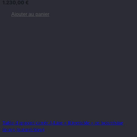
1.230,00
€
Ajouter au panier
Table d'appoint carrée J-Line « Rivertable » en bois/résine
époxy (naturel/bleu)