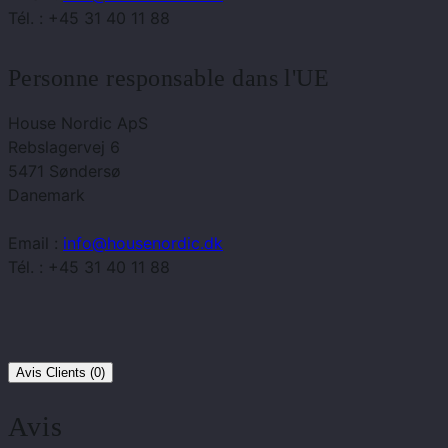
Tél. : +45 31 40 11 88
Personne responsable dans l'UE
House Nordic ApS
Rebslagervej 6
5471 Søndersø
Danemark
Email :
info@housenordic.dk
Tél. : +45 31 40 11 88
Avis Clients (0)
Avis