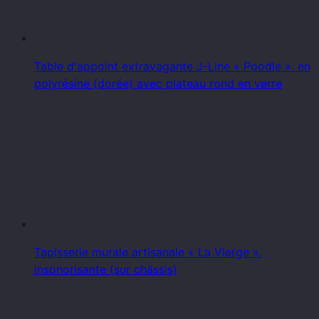
Table d'appoint extravagante J-Line « Poodle », en
polyrésine (dorée) avec plateau rond en verre
Tapisserie murale artisanale « La Vierge »,
insonorisante (sur châssis)