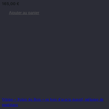
165,00
€
Ajouter au panier
Vitrine « Palais du Bois » en bois d'acacia massif, mélange de
matériaux