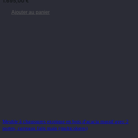
1.695,00
€
Ajouter au panier
Meuble à chaussures exotique en bois d'acacia massif avec 2
portes, carreaux faits main (multicolores)