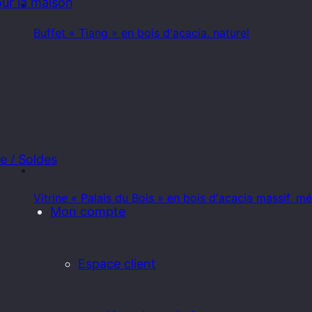
ur la maison
Buffet « Tiang » en bois d'acacia, naturel
e / Soldes
Vitrine « Palais du Bois » en bois d'acacia massif, 
Mon compte
Espace client