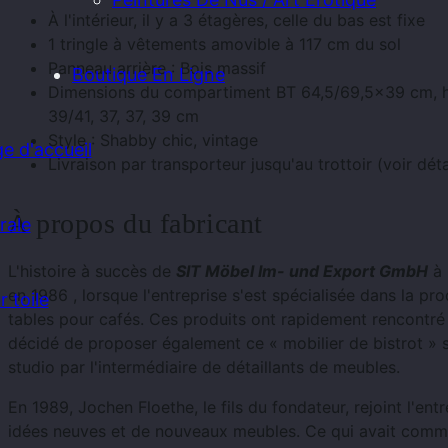
À l'intérieur, il y a 3 étagères, celle du bas est fixe
1 tringle à vêtements amovible à 117 cm du sol
Panneau arrière : Bois massif
Boutique En Ligne
Dimensions du compartiment BT 64,5/69,5×39 cm, ha
39/41, 37, 37, 39 cm
Style : Shabby chic, vintage
e d'accueil
Livraison par transporteur jusqu'au trottoir (voir détai
À propos du fabricant
rale
L'histoire à succès de
SIT Möbel Im- und Export GmbH
à 
en 1986 , lorsque l'entreprise s'est spécialisée dans la pr
 toile
tables pour cafés. Ces produits ont rapidement rencontré u
décidé de proposer également ce « mobilier de bistrot »
studio par l'intermédiaire de détaillants de meubles.
En 1989, Jochen Floethe, le fils du fondateur, rejoint l'ent
idées neuves et de nouveaux meubles. Ce qui avait comm