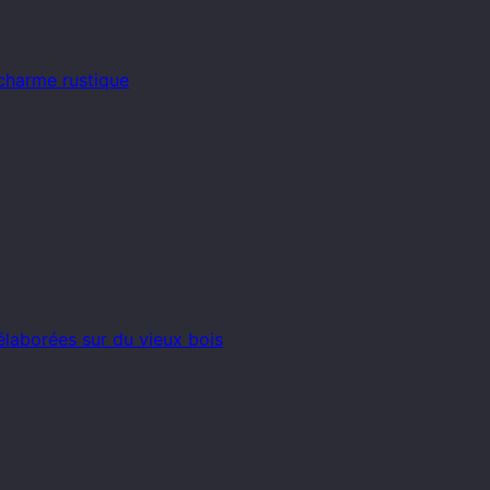
 charme rustique
 élaborées sur du vieux bois