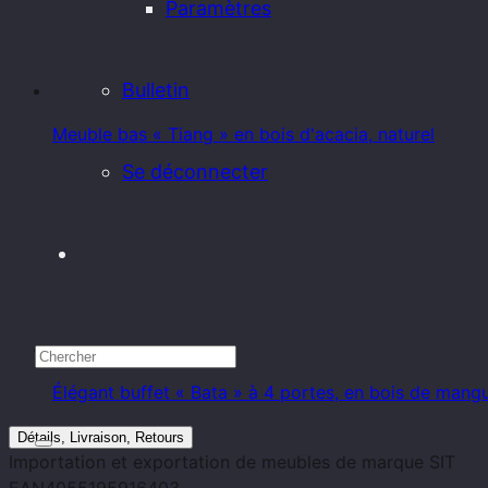
Paramètres
Bulletin
Meuble bas « Tiang » en bois d'acacia, naturel
Se déconnecter
Élégant buffet « Bata » à 4 portes, en bois de mangui
Détails, Livraison, Retours
Importation et exportation de meubles
de marque
SIT