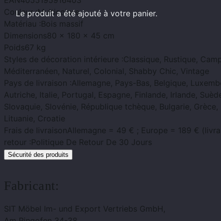
EAN
4055195916403
Couleur :
Multicolore
Le produit
a été ajouté à votre panier.
Matériau :
Bois massif
Dimensions
80 x 180 x 45 cm
Poids
67 kg
Styles de décoration intérieure :
Classique, Rustique, Cam
Méditerranéen, Naturel, Colonial, Shabby Chic, Vintage
Pays de livraison :
Allemagne, Pays-Bas, Belgique, Luxemb
Autriche, Italie, Portugal, Espagne, Finlande, Irlande, Suè
Slovaquie, Slovénie, République tchèque, Bulgarie, Grèce,
Lituanie, Croatie
Frais de livraison
Allemagne = 49 € ; Europe = 189 € (livra
retour :
Politique De Retour De 30 Jours
Sécurité des produits
Fabricant:
SIT Möbel Im- und Export Vertriebs GmbH,
Am Ringofen 34-38,