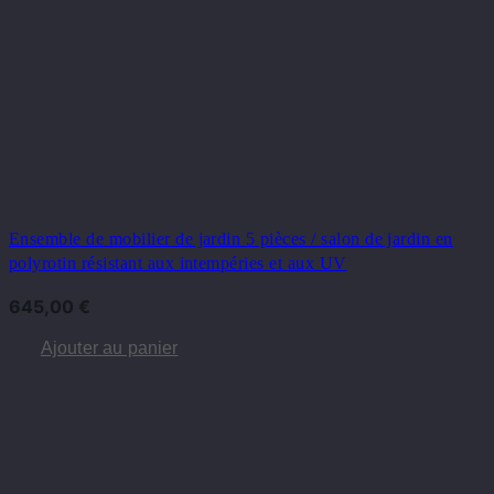
Ensemble de mobilier de jardin 5 pièces / salon de jardin en
polyrotin résistant aux intempéries et aux UV
645,00
€
Ajouter au panier