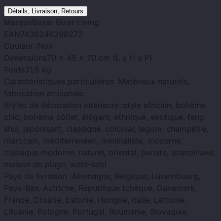
Détails, Livraison, Retours
Marque
Bazar Bizar Living
EAN
7438246298272
Couleur :
Noir
Dimensions
70 x 45 x 70 cm (L x H x P)
Poids
31,5 kg
Caractéristiques particulières :
Matériaux naturels,
fabrication artisanale
Styles de décoration intérieure :
style africain, bohème
chic, bohème côtier, élégant, ethnique, exotique, feng
shui, japonisant, classique, colonial, lagom, champêtre,
marocain, méditerranéen, minimaliste, moderne,
classique moderne, naturel, oriental, puriste, scandinave,
maison de plage, wabi-sabi
Pays de livraison :
Allemagne, Belgique, Luxembourg,
Pays-Bas, Autriche, République tchèque, Danemark,
France, Croatie, Estonie, Hongrie, Italie, Lettonie,
Lituanie, Pologne, Portugal, Roumanie, Slovaquie,