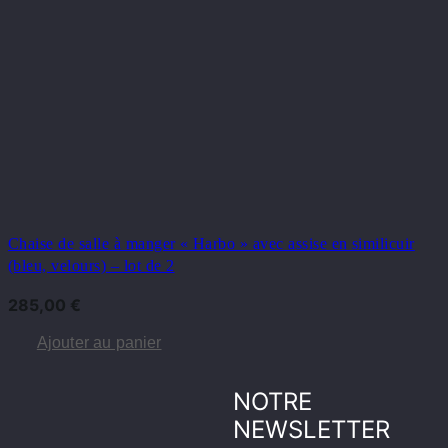
Chaise de salle à manger « Harbo » avec assise en similicuir
(bleu, velours) – lot de 2
285,00
€
Ajouter au panier
NOTRE
NEWSLETTER