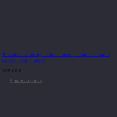
Table de chevet de style colonial ancien, sculptures élaborées
sur du vieux bois recyclé
395,00
€
Ajouter au panier