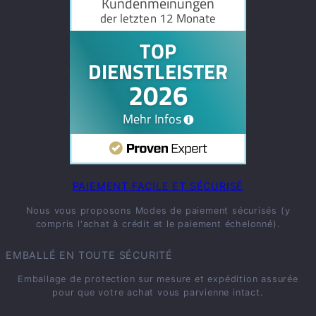
PAIEMENT FACILE ET SÉCURISÉ
Nous vous proposons Modes de paiement sécurisés (y
compris l'achat à crédit et le paiement échelonné).
EMBALLÉ EN TOUTE SÉCURITÉ
Emballage de protection sur mesure et expédition assurée
pour que votre achat vous parvienne intact.