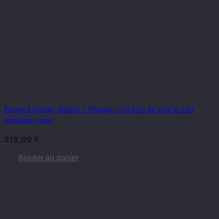
Fauteuil lounge pliable « Perugia » en bois de teck et cuir
véritable (noir)
319,00
€
Ajouter au panier