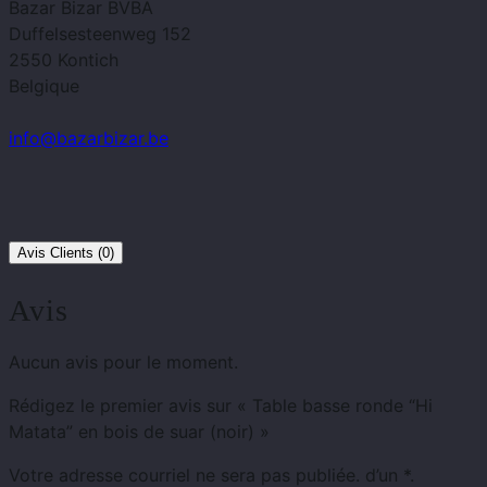
Bazar Bizar BVBA
Duffelsesteenweg 152
2550 Kontich
Belgique
info@bazarbizar.be
Avis Clients (0)
Avis
Aucun avis pour le moment.
Rédigez le premier avis sur « Table basse ronde “Hi
Matata” en bois de suar (noir) »
Votre adresse courriel ne sera pas publiée.
d’un
*.