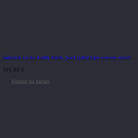
Tabouret J-Line Fluffy Plush, pouf cylindrique couleur cuivre
135,00
€
Ajouter au panier