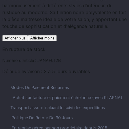
harmonieusement à différents styles d'intérieur, du
rustique au moderne. Sa finition noire polyvalente en fait
la pièce maîtresse idéale de votre salon, y apportant une
touche de sophistication et d'élégance naturelle.
Afficher plus
Afficher moins
En rupture de stock
Numéro d'article :
JANAF012B
Délai de livraison :
3 à 5 jours ouvrables
Modes De Paiement Sécurisés
Achat sur facture et paiement échelonné (avec KLARNA)
Transport assuré incluant le suivi des expéditions
Politique De Retour De 30 Jours
Entreprise gérée par son propriétaire depuis 2015