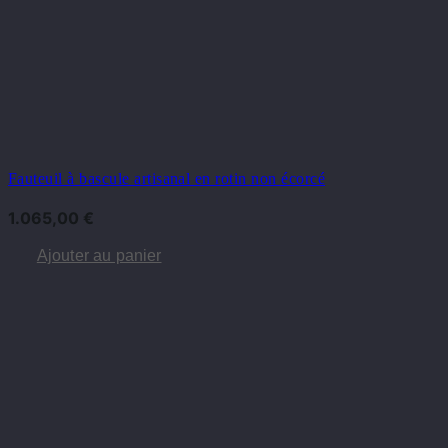
Fauteuil à bascule artisanal en rotin non écorcé
1.065,00
€
Ajouter au panier