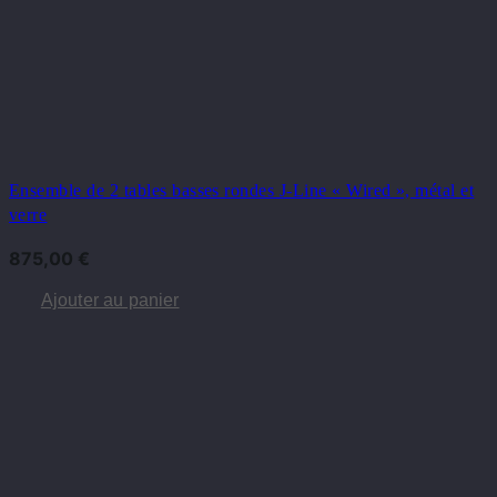
Ensemble de 2 tables basses rondes J-Line « Wired », métal et
verre
875,00
€
Ajouter au panier