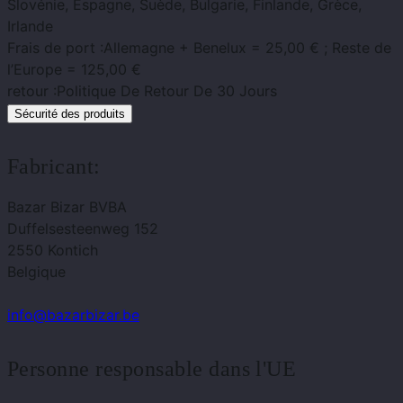
Slovénie, Espagne, Suède, Bulgarie, Finlande, Grèce,
Irlande
Frais de port :
Allemagne + Benelux = 25,00 € ; Reste de
l’Europe = 125,00 €
retour :
Politique De Retour De 30 Jours
Sécurité des produits
Fabricant:
Bazar Bizar BVBA
Duffelsesteenweg 152
2550 Kontich
Belgique
info@bazarbizar.be
Personne responsable dans l'UE