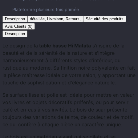
Plateforme plusieurs fois primée
Description
détaillée, Livraison, Retours,
Sécurité des produits
Avis Clients (0)
Description
Le design de la
table basse Hi Matata
s'inspire de la
beauté et de la sérénité de la nature et s'intègre
harmonieusement à différents styles d'intérieur, du
rustique au moderne. Sa finition noire polyvalente en fait
la pièce maîtresse idéale de votre salon, y apportant une
touche de sophistication et d'élégance naturelle.
Sa surface lisse et polie est idéale pour mettre en valeur
vos livres et objets décoratifs préférés, ou pour servir
café et en-cas à vos invités. Le bois de suar présente
toujours des variations de teinte, de couleur et de motif,
ce qui confère à chaque pièce un caractère unique.
Le bois est un matériau vivant qui se dilate et se