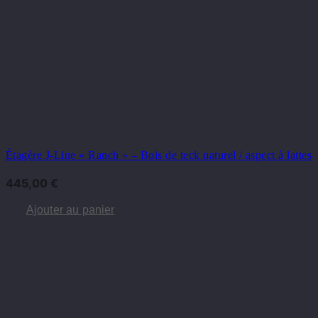
Étagère J-Line « Ranch » – Bois de teck naturel / aspect à lattes
445,00
€
Ajouter au panier