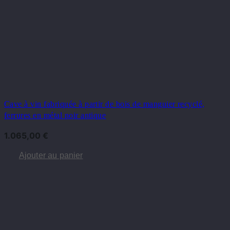
Cave à vin fabriquée à partir de bois de manguier recyclé,
ferrures en métal noir antique
1.065,00
€
Ajouter au panier