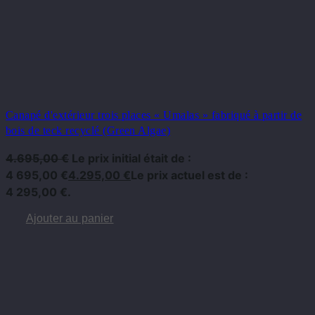
Canapé d'extérieur trois places « Umalas » fabriqué à partir de
bois de teck recyclé (Green Algae)
4.695,00
€
Le prix initial était de :
4 695,00 €
4.295,00
€
Le prix actuel est de :
4 295,00 €.
Ajouter au panier