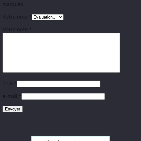
marqués
Votre note
*
Votre note
*
nom
*
e-mail
*