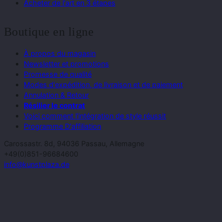
Acheter de l'art en 3 étapes
Boutique en ligne
À propos du magasin
Newsletter et promotions
Promesse de qualité
Modes d'expédition, de livraison et de paiement
Annulation & Retour
Résilier le contrat
Voici comment l'intégration de style réussit
Programme D'affiliation
Carossastr. 8d, 94036 Passau, Allemagne
+49(0)851-96684600
info@kunstplaza.de