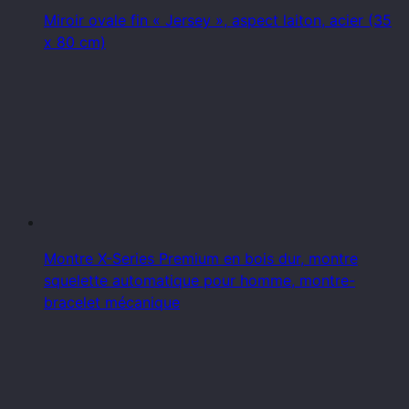
Miroir ovale fin « Jersey », aspect laiton, acier (35
x 80 cm)
Montre X-Series Premium en bois dur, montre
squelette automatique pour homme, montre-
bracelet mécanique