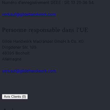
Numéro d'enregistrement DEEE : DE 13 20 36 54.
verkauf@gildehandwerk.com
Personne responsable dans l'UE
Gilde Handwerk Macrander GmbH & Co. KG
Dingdener Str. 199
46395 Bocholt
Allemagne
verkauf@gildehandwerk.com
Avis Clients (0)