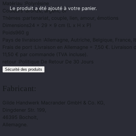
Matériau :
Polyrésine
Le produit
a été ajouté à votre panier.
Couleurs :
Bronze, argent, or
Thèmes :
partenariat, couple, lien, amour, émotions
Dimensions
24 x 29 x 9 cm (L x H x P)
Poids
960 g
Pays de livraison :
Allemagne, Autriche, Belgique, France, I
Frais de port :
Livraison en Allemagne = 7,50 €. Livraison 
11,50 € par commande (TVA incluse).
retour :
Politique De Retour De 30 Jours
Sécurité des produits
Fabricant:
Gilde Handwerk Macrander GmbH & Co. KG,
Dingdener Str. 199,
46395 Bocholt,
Allemagne.