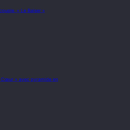
couple, « Le Baiser »
r Cœur » avec pyramide en