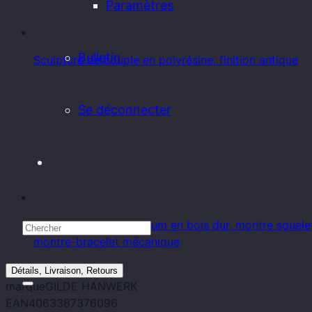
Paramètres
Bulletin
Sculpture de couple en polyrésine, finition antique
Se déconnecter
Montre X-Series Premium en bois dur, montre squel
montre-bracelet mécanique
Détails, Livraison, Retours
marque
GILDE HANWERK
EAN
4063387376096