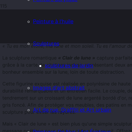
Peinture à l'huile
Description
détaillée, Livraison, Retours,
Sécurité des produits
Avis 
Description
Sculptures
« Tu es mon étoile, ma lune et mon soleil. Tu es l'amour d
La sculpture romantique
« Clair de lune »
capture parfai
grâce à la carte de citations incluse, représentant deux a
sculptures de jardin
bonheur ensemble sur la lune, loin de toute distraction.
Cette figurine exquise est réalisée en polyrésine de haute 
Images d'art abstrait
durabilité remarquable et un entretien facile. Le couple, d
tendrement sur un croissant de lune argenté bordé d'or, r
gris foncé. Afin de protéger vos meubles, des patins en m
Art de rue, Graffiti et Art urbain
sculpture pour éviter les rayures.
Mais « Clair de lune » est bien plus qu'une simple sculptur
message poétique pour celui ou celle qui la reçoit. Offre
Peintures De Nus / Art Érotique