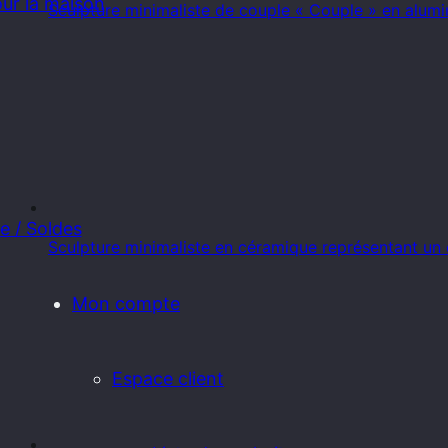
ur la maison
Sculpture minimaliste de couple « Couple » en alum
e / Soldes
Sculpture minimaliste en céramique représentant un
Mon compte
Espace client