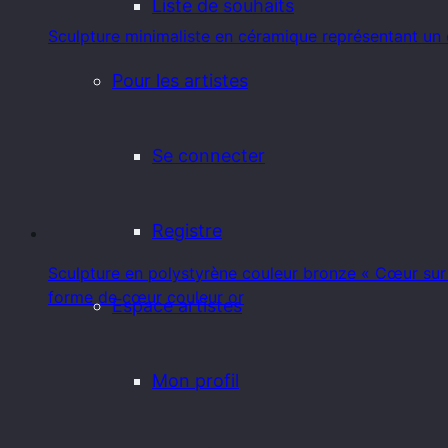
Liste de souhaits
Sculpture minimaliste en céramique représentant un 
Pour les artistes
Se connecter
Registre
Sculpture en polystyrène couleur bronze « Cœur su
forme de cœur couleur or
Espace artistes
Mon profil