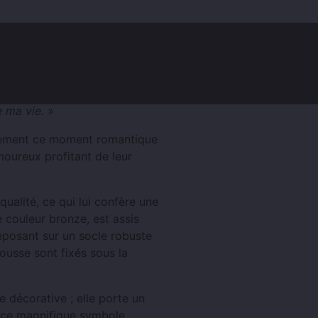
Clients (0)
e ma vie. »
tement ce moment romantique
moureux profitant de leur
qualité, ce qui lui confère une
e couleur bronze, est assis
eposant sur un socle robuste
ousse sont fixés sous la
e décorative ; elle porte un
z ce magnifique symbole