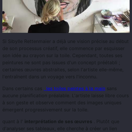
Si Sibylle Rettenmaier a déjà une vision précise au début
de son processus créatif, elle commence par esquisser
son idée au crayon sur la toile. Cependant, toutes ses
peintures ne sont pas issues d'un concept préétabli ;
certaines œuvres abstraites, selon l'artiste elle-même,
l'entraînent dans un voyage vers l'inconnu.
Dans certains cas
, les toiles peintes à la main
sans
aucune planification préalable. L'artiste laisse libre cours
à son geste et observe comment des images uniques
émergent progressivement sur la toile.
quant à l'
interprétation de ses œuvres
. Plutôt que
d'analyser ses tableaux, elle cherche à créer un lien