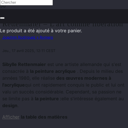
Peinture moderne de Sibylle
Rettenmaier – L'art comme libération
Le produit
a été ajouté à votre panier.
Joachim Rodriguez y Romero
Jeu., 17 avril 2025, 12:11 CEST
Sibylle Rettenmaier
est une artiste allemande qui s'est
consacrée à
la peinture acrylique
. Depuis le milieu des
années 1980, elle réalise
des œuvres modernes à
l'acrylique
qui ont rapidement conquis le public et lui ont
valu un succès considérable. Cependant, sa passion ne
se limite pas à
la peinture :
elle s'intéresse également au
design
.
Afficher
la table des matières