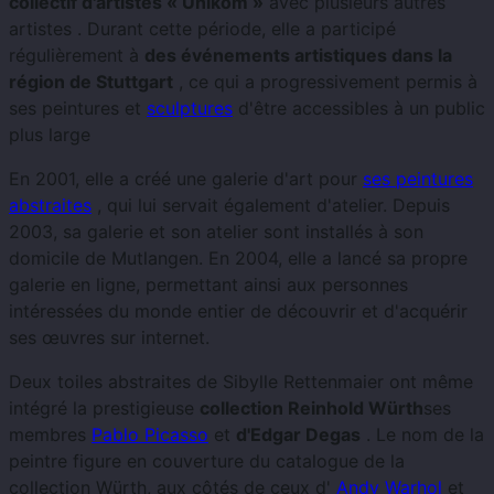
collectif d'artistes « Unikom »
avec plusieurs autres
artistes . Durant cette période, elle a participé
régulièrement à
des événements artistiques dans la
région de Stuttgart
, ce qui a progressivement permis à
ses peintures et
sculptures
d'être accessibles à un public
plus large
En 2001, elle a créé une galerie d'art pour
ses peintures
abstraites
, qui lui servait également d'atelier. Depuis
2003, sa galerie et son atelier sont installés à son
domicile de Mutlangen. En 2004, elle a lancé sa propre
galerie en ligne, permettant ainsi aux personnes
intéressées du monde entier de découvrir et d'acquérir
ses œuvres sur internet.
Deux toiles abstraites de Sibylle Rettenmaier ont même
intégré la prestigieuse
collection Reinhold Würth
ses
membres
Pablo Picasso
et
d'Edgar Degas
. Le nom de la
peintre figure en couverture du catalogue de la
collection Würth, aux côtés de ceux d'
Andy Warhol
et