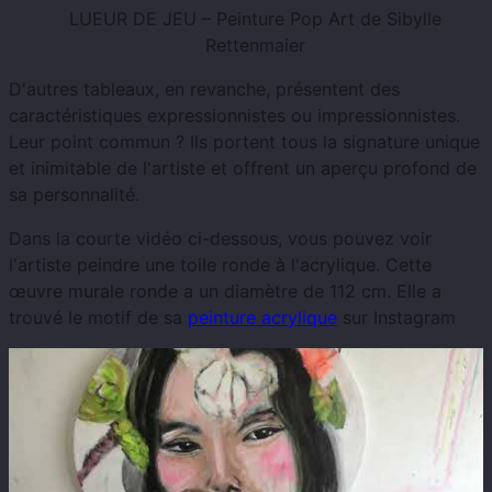
LUEUR DE JEU – Peinture Pop Art de Sibylle
Rettenmaier
D'autres tableaux, en revanche, présentent des
caractéristiques expressionnistes ou impressionnistes.
Leur point commun ? Ils portent tous la signature unique
et inimitable de l'artiste et offrent un aperçu profond de
sa personnalité.
Dans la courte vidéo ci-dessous, vous pouvez voir
l'artiste peindre une toile ronde à l'acrylique. Cette
œuvre murale ronde a un diamètre de 112 cm. Elle a
trouvé le motif de sa
peinture acrylique
sur Instagram