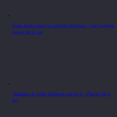
Frida Kahlo dans un portrait d'artiste : L'art comme
miroir de la vie
Tableaux à l'huile célèbres, partie 2 - Places 26 à
50