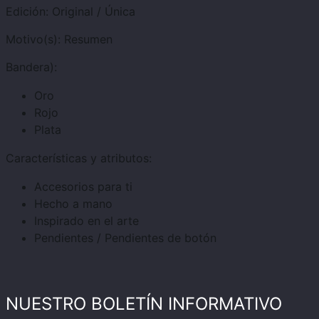
Edición:
Original / Única
Motivo(s):
Resumen
Bandera):
Oro
Rojo
Plata
Características y atributos:
Accesorios para ti
Hecho a mano
Inspirado en el arte
Pendientes / Pendientes de botón
NUESTRO BOLETÍN INFORMATIVO