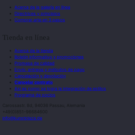
Acerca de la galería en línea
Directrices y principios
Comprar arte en 3 pasos
Tienda en línea
Acerca de la tienda
Boletín informativo y promociones
Promesa de calidad
Envío, entrega y métodos de pago
Cancelación y devolución
Cancelar contrato
Así es como se logra la integración de estilos
Programa de socios
Carossastr. 8d, 94036 Passau, Alemania
+49(0)851-96684600
info@kunstplaza.de