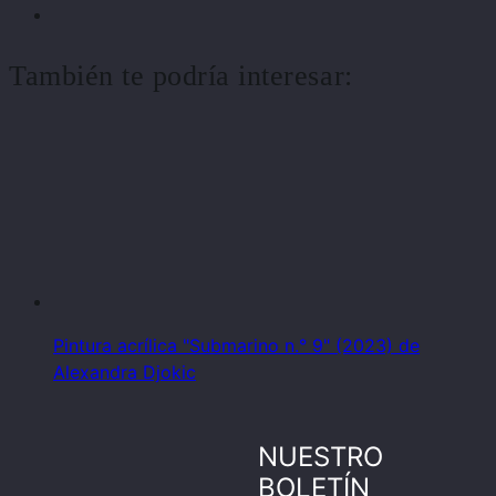
También te podría interesar:
Pintura acrílica "Submarino n.° 9" (2023) de
Alexandra Djokic
NUESTRO
BOLETÍN