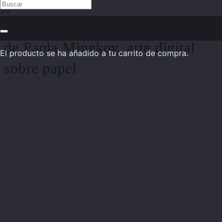
Pintura abstracta «Sangre vital»
de Paola Minekov, arte digital
El producto
se ha añadido a tu carrito de compra.
sobre papel