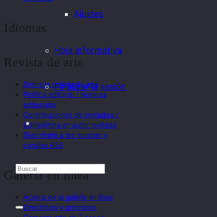
Ajustes
Idiomas
Hoja informativa
Revista de arte
Sobre la revista de arte
Finalizar la sesión
Política editorial / Normas
editoriales
Contribuciones de invitados /
Conviértete en autor invitado
Suscríbete a las noticias y
canales RSS
Galería en línea
Acerca de la galería en línea
Directrices y principios