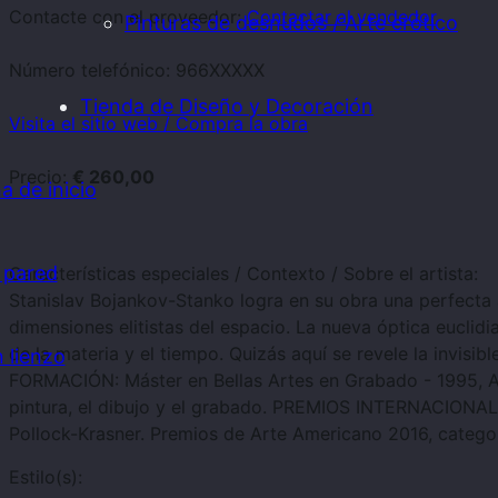
Contacte con el proveedor:
Contactar al vendedor
Pinturas de desnudos / Arte erótico
Número telefónico:
966XXXXX
Tienda de Diseño y Decoración
Visita el sitio web / Compra la obra
Precio:
€ 260,00
a de inicio
 pared
Características especiales / Contexto / Sobre el artista:
Stanislav Bojankov-Stanko logra en su obra una perfecta ar
dimensiones elitistas del espacio. La nueva óptica euclidia
de la materia y el tiempo. Quizás aquí se revele la invisi
 lienzo
FORMACIÓN: Máster en Bellas Artes en Grabado - 1995, Aca
pintura, el dibujo y el grabado. PREMIOS INTERNACIONAL
Pollock-Krasner. Premios de Arte Americano 2016, catego
Estilo(s):