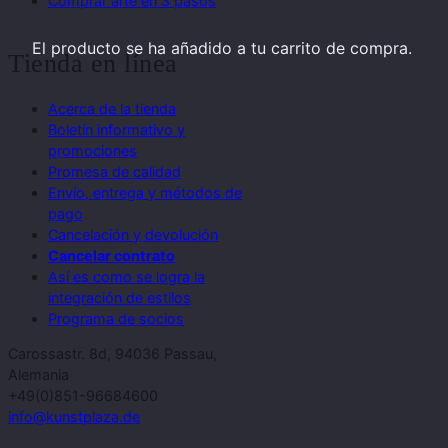
Comprar arte en 3 pasos
El producto
se ha añadido a tu carrito de compra.
Tienda en línea
Acerca de la tienda
Boletín informativo y
promociones
Promesa de calidad
Envío, entrega y métodos de
pago
Cancelación y devolución
Cancelar contrato
Así es como se logra la
integración de estilos
Programa de socios
Carossastr. 8d, 94036 Passau,
Alemania
+49(0)851-96684600
info@kunstplaza.de