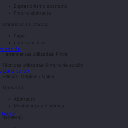
Expresionismo abstracto
Pintura abstracta
Materiales utilizados:
Papel
pintura acrílica
uminación
Herramientas utilizadas:
Pincel
Técnicas utilizadas:
Pintura de acción
es para pared
Edición:
Original / Única
Motivo(s):
Abstracto
Movimiento y dinámica
l hogar
Bandera):