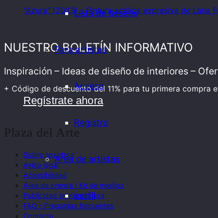
"Azura" (2023) - Pintura acrílica expresiva de Lana 
Lista de deseos
NUESTRO BOLETÍN INFORMATIVO
Para artistas
Inspiración – Ideas de diseño de interiores – Of
Acceso
+ Código de descuento del 11% para tu primera compra en
Regístrate ahora
Registro
Plaza del Arte
Sobre nosotros
Área de artistas
Aviso legal
Accesibilidad
Área de prensa / Kit de medios
perfil
Publicidad en Kunstplaza
FAQ – Preguntas frecuentes
Contacto