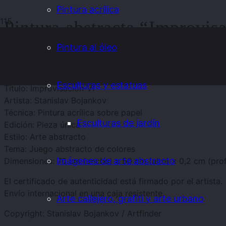
Pintura acrílica
Pintura abstracta “Improvis
Pintura al óleo
Haga clic en la ima
Esculturas y estatuas
Título: Improvisación-VI
Artista: Stanislav Bojankov
Técnica: Pintura acrílica sobre papel
Esculturas de jardín
Edición: Pieza única
Estilo: Arte abstracto
Tema: Juego abstracto de colores
Imágenes de arte abstracto
Dimensiones: 70 cm (ancho) x 50 cm (alto) x 0,2 cm (pro
El certificado de autenticidad está firmado por el artista.
Envío internacional en una caja resistente.
Arte callejero, grafiti y arte urbano
Copyright: Stanislav Bojankov / Artfinder