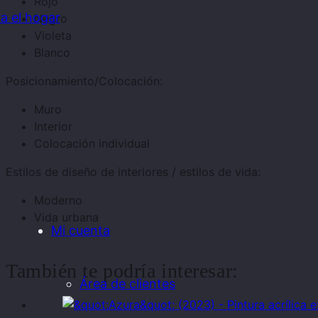
Rojo
a el hogar
Negro
Violeta
Blanco
Posicionamiento/Colocación:
Muro
Interior
Colocación individual
Estilos de diseño de interiores / estilos de vida:
Moderno
Vida urbana
Mi cuenta
También te podría interesar:
Área de clientes