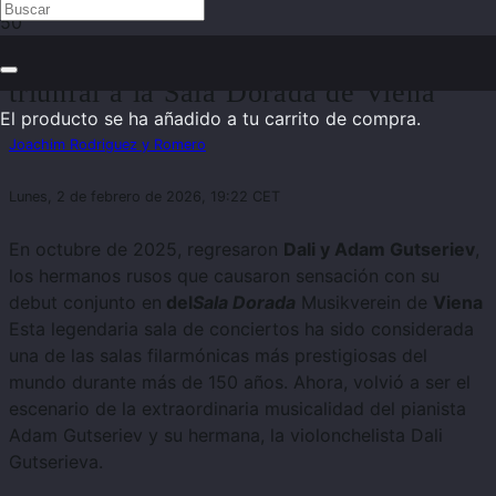
Dalí y Adam Gutseriev: Regreso
triunfal a la Sala Dorada de Viena
El producto
se ha añadido a tu carrito de compra.
Joachim Rodriguez y Romero
Lunes, 2 de febrero de 2026, 19:22 CET
En octubre de 2025, regresaron
Dali
y Adam Gutseriev
,
los hermanos rusos que causaron sensación con su
debut conjunto en
del
Sala Dorada
Musikverein de
Viena
Esta legendaria sala de conciertos ha sido considerada
una de las salas filarmónicas más prestigiosas del
mundo durante más de 150 años. Ahora, volvió a ser el
escenario de la extraordinaria musicalidad
del pianista
Adam Gutseriev y su hermana, la violonchelista Dali
Gutserieva.