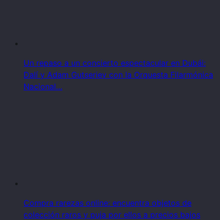
Un repaso a un concierto espectacular en Dubái:
Dalí y Adam Gutseriev con la Orquesta Filarmónica
Nacional…
Compra rarezas online: encuentra objetos de
colección raros y puja por ellos a precios bajos