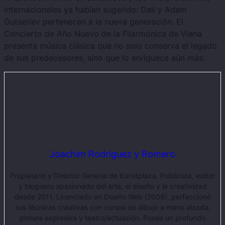
internacionales ya habían sugerido: Dalí y Adam
Gutseriev pertenecen a la nueva generación. El
Concierto de Año Nuevo de la Filarmónica de Viena
presenta música clásica que no solo conserva el legado
de sus predecesores, sino que lo enriquece aún más.
Joachim Rodriguez y Romero
Propietario y Director General de Kunstplaza. Publicista, editor
y bloguero apasionado del arte, el diseño y la creatividad
desde 2011. Licenciado en Diseño Web (2008), perfeccionó
sus técnicas creativas con cursos de dibujo a mano alzada,
pintura expresiva y teatro/actuación. Posee un profundo