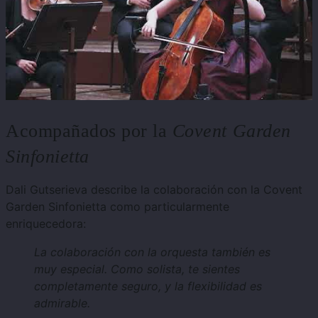
Acompañados por la
Covent Garden
Sinfonietta
Dali Gutserieva describe la colaboración con la Covent
Garden Sinfonietta como particularmente
enriquecedora:
La colaboración con la orquesta también es
muy especial. Como solista, te sientes
completamente seguro, y la flexibilidad es
admirable.