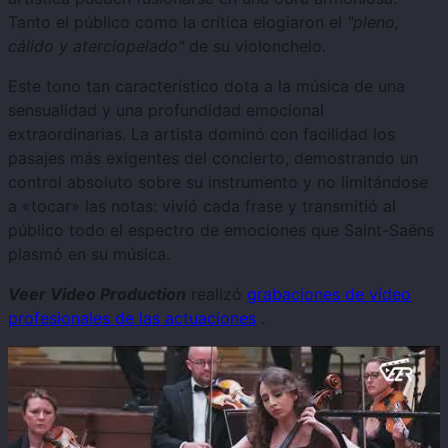
Tanto el público como la crítica elogiaron el
"pleno,
cálido y aterciopelado"
de su violonchelo.
Este tono tan característico dota a la música de una
sensualidad y una profundidad emocional
extraordinarias. La artista dominó con facilidad los
pasajes más exigentes del concierto, demostrando un
control absoluto sobre su instrumento y no limitándose
a «tocar» las notas: vivió cada frase y transmitió al
público todo el espectro de emociones que Saint-Saëns
plasmó en su música.
Veer Video Production
realizó
grabaciones de vídeo
profesionales de las actuaciones
.