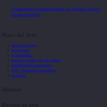
Friedensreich Hundertwasser: el colorido "doctor
en arquitectura"
Plaza del Arte
Sobre nosotros
Aviso legal
Accesibilidad
Área de prensa / Kit de medios
Publicidad en Kunstplaza
FAQ – Preguntas frecuentes
Contacto
Idiomas
Revista de arte