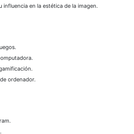
 influencia en la estética de la imagen.
juegos.
 computadora.
gamificación.
s de ordenador.
gram.
.