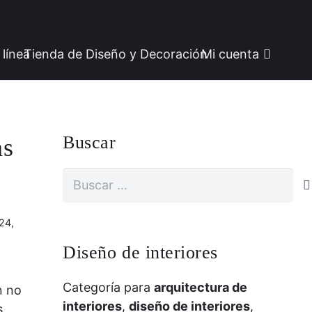
 línea
Tienda de Diseño y Decoración
Mi cuenta
Buscar
as
Buscar:
24,
Diseño de interiores
Categoría para
arquitectura de
n no
interiores
,
diseño de interiores
,
s,