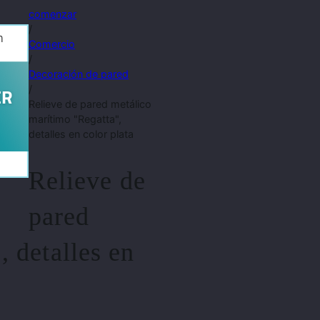
comenzar
/
Comercio
/
Decoración de pared
/
Relieve de pared metálico
marítimo "Regatta",
detalles en color plata
Relieve de
pared
 detalles en