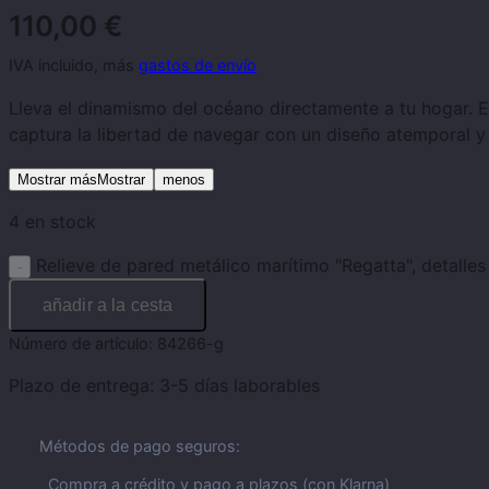
110,00
€
IVA incluido, más
gastos de envío
Lleva el dinamismo del océano directamente a tu hogar. E
captura la libertad de navegar con un diseño atemporal y
Mostrar másMostrar
menos
4 en stock
Relieve de pared metálico marítimo "Regatta", detalles
añadir a la cesta
Número de artículo:
84266-g
Plazo de entrega:
3-5 días laborables
Métodos de pago seguros:
Compra a crédito y pago a plazos (con Klarna)