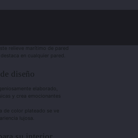
, Opiniones de clientes (0)
ste relieve marítimo de pared
 destaca en cualquier pared.
 de diseño
ingeniosamente elaborado,
sicas y crea emocionantes
ra de color plateado se ve
riencia lujosa.
para su interior