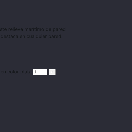
ste relieve marítimo de pared
 destaca en cualquier pared.
 en color plata