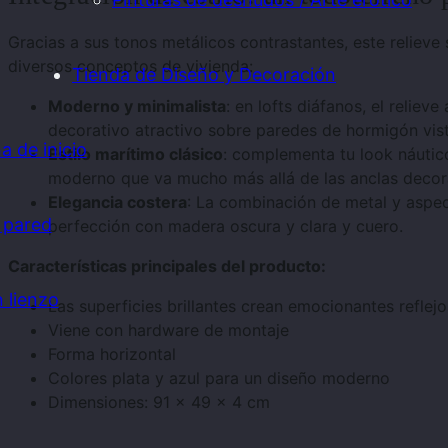
Gracias a sus tonos metálicos contrastantes, este relieve
diversos conceptos de vivienda:
Tienda de Diseño y Decoración
Moderno y minimalista
: en lofts diáfanos, el relie
decorativo atractivo sobre paredes de hormigón vist
a de inicio
Estilo marítimo clásico
: complementa tu look náutic
moderno que va mucho más allá de las anclas decor
Elegancia costera
: La combinación de metal y aspec
 pared
perfección con madera oscura y clara y cuero.
Características principales del producto:
 lienzo
Las superficies brillantes crean emocionantes reflejo
Viene con hardware de montaje
Forma horizontal
Colores plata y azul para un diseño moderno
Dimensiones: 91 × 49 × 4 cm