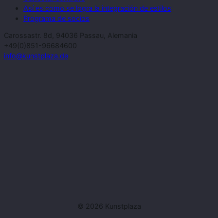
Así es como se logra la integración de estilos
Programa de socios
Carossastr. 8d, 94036 Passau, Alemania
+49(0)851-96684600
info@kunstplaza.de
© 2026 Kunstplaza