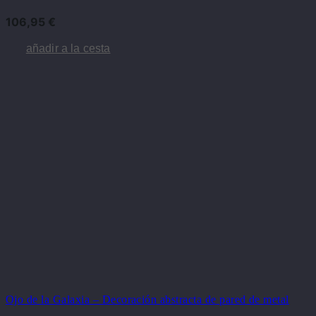
106,95
€
añadir a la cesta
Ojo de la Galaxia – Decoración abstracta de pared de metal