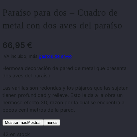
Paraíso para dos – Cuadro de
metal con dos aves del paraíso
66,95
€
IVA incluido, más
gastos de envío
Hermosa decoración de pared de metal que presenta
dos aves del paraíso.
Las varillas son redondas y los pájaros que las sujetan
tienen profundidad y relieve. Esto le da a la obra un
hermoso efecto 3D, razón por la cual se encuentra a
pocos centímetros de la pared.
Mostrar másMostrar
menos
42 en stock