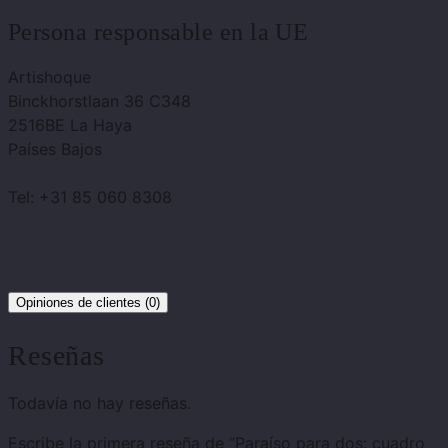
Persona responsable en la UE
Artishoque
Binckhorstlaan 36 C348
2516BE La Haya
Países Bajos
Tel: +31 85 060 8308
Opiniones de clientes (0)
Reseñas
Todavía no hay reseñas.
Escribe la primera reseña de “Paraíso para dos: cuadro