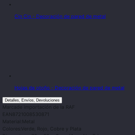
Cin Cin - Decoración de pared de metal
Hojas de otoño - Decoración de pared de metal
Detalles, Envíos, Devoluciones
Marca
de importación de la RAF
EAN
8721008530871
Material:
Metal
Colores:
Verde, Rojo, Cobre y Plata