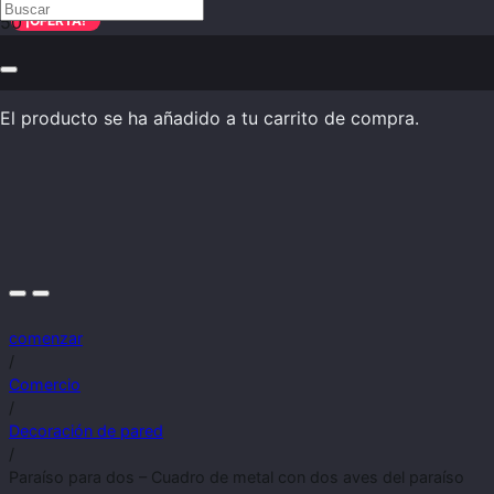
¡OFERTA!
El producto
se ha añadido a tu carrito de compra.
comenzar
/
Comercio
/
Decoración de pared
/
Paraíso para dos – Cuadro de metal con dos aves del paraíso