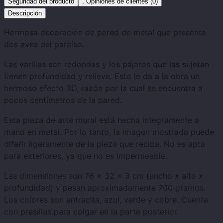
Seguridad del producto
, Opiniones de clientes (0)
Descripción
Hermosa decoración de pared de metal que presenta
dos aves del paraíso.
Las varillas son redondas y los pájaros que las sujetan
tienen profundidad y relieve. Esto le da a la obra un
hermoso efecto 3D, razón por la cual se encuentra a
pocos centímetros de la pared.
Esta pieza de arte mural está hecha íntegramente a
mano en metal. Por lo tanto, la imagen mostrada puede
diferir ligeramente de la pieza que reciba. No es apta
para exteriores, ya que no es impermeable.
Las dimensiones son 76 x 32 x 3 cm (ancho x alto x
profundidad) y pesan aproximadamente 700 gramos.
Los colores son antracita, azul, verde y cobre. Cuenta
con presillas para colgar en la parte posterior.