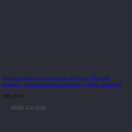
Pintura semiabstracta de desnudo de J-Line “Desnudo
nocturno”, impresión artística en blanco y negro, enmarcada
225,00
€
añadir a la cesta