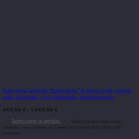
Tapiz mural artesanal “Bandu Baba” de Mario Gerth, tensado
sobre un bastidor y con propiedades fonoabsorbentes
444,00
€
–
1.044,00
€
Seleccione la versión.
Este producto tiene varias
variantes. Las opciones se pueden seleccionar en la página del
producto.