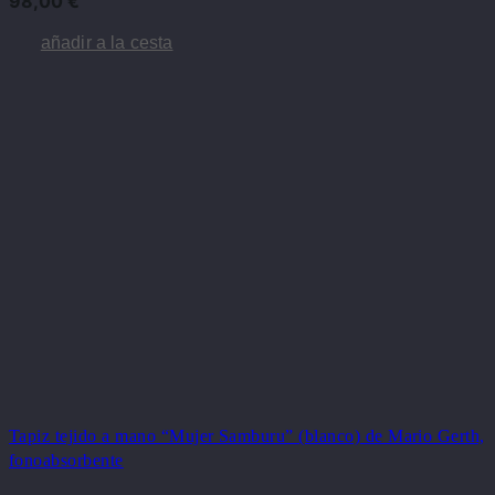
98,00
€
añadir a la cesta
Tapiz tejido a mano “Mujer Samburu” (blanco) de Mario Gerth,
fonoabsorbente