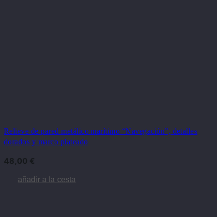
Relieve de pared metálico marítimo “Navegación”, detalles
dorados y marco plateado
48,00
€
añadir a la cesta