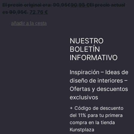
El precio original era: 90,95€
90,95
€
El precio actual
es 90,95€.
72,76
€
añadir a la cesta
NUESTRO
BOLETÍN
INFORMATIVO
Inspiración – Ideas de
diseño de interiores –
Ofertas y descuentos
exclusivos
+ Código de descuento
del 11% para tu primera
compra en la tienda
Kunstplaza