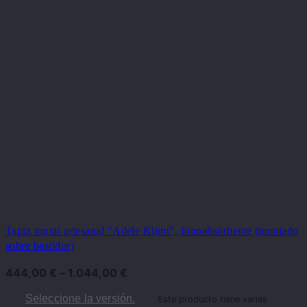
Tapiz mural artesanal “Adele Klimt”, fonoabsorbente (montado
sobre bastidor)
444,00
€
–
1.044,00
€
Seleccione la versión.
Este producto tiene varias