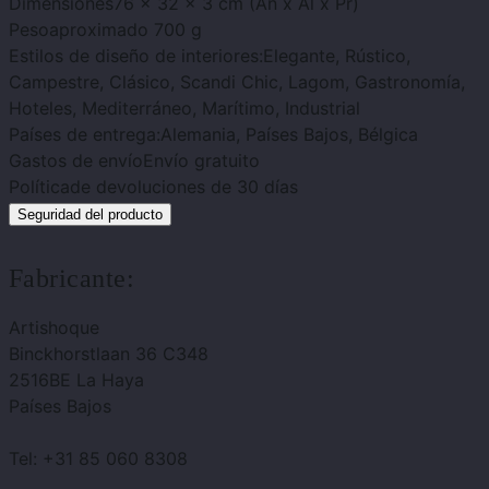
Dimensiones
76 x 32 x 3 cm (An x Al x Pr)
Peso
aproximado 700 g
Estilos de diseño de interiores:
Elegante, Rústico,
Campestre, Clásico, Scandi Chic, Lagom, Gastronomía,
Hoteles, Mediterráneo, Marítimo, Industrial
Países de entrega:
Alemania, Países Bajos, Bélgica
Gastos de envío
Envío gratuito
Política
de devoluciones de 30 días
Seguridad del producto
Fabricante:
Artishoque
Binckhorstlaan 36 C348
2516BE La Haya
Países Bajos
Tel: +31 85 060 8308