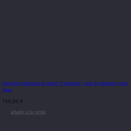
Escultura abstracta de metal "Cuadrado", arte de aluminio color
plata
135,00
€
añadir a la cesta