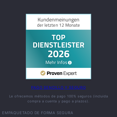
PAGO SENCILLO Y SEGURO
Le ofrecemos métodos de pago 100% seguros (incluida
compra a cuenta y pago a plazos).
EMPAQUETADO DE FORMA SEGURA