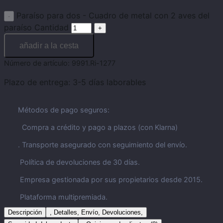
Paraíso para dos - Cuadro de metal con 2 aves del
paraíso Cantidad
añadir a la cesta
Número de artículo:
9991.Ri-1277
Plazo de entrega:
3-5 días laborables
Métodos de pago seguros:
Compra a crédito y pago a plazos (con Klarna)
. Transporte asegurado con seguimiento del envío.
Política de devoluciones de 30 días.
Empresa gestionada por sus propietarios desde 2015.
Plataforma multipremiada.
Descripción
, Detalles, Envío, Devoluciones,