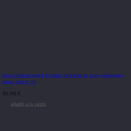
Decoración de pared de metal «Racimos de uvas» (conjunto),
efecto relieve 3D
50,95
€
añadir a la cesta