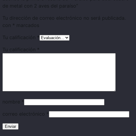
de metal con 2 aves del paraíso”
Tu dirección de correo electrónico no será publicada.
con
*
marcados
Tu calificación
*
Tu calificación
*
nombre
*
correo electrónico
*