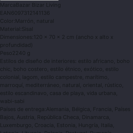
Marca
Bazar Bizar Living
EAN
6097312141136
Color:
Marrón, natural
Material:
Sisal
Dimensiones:
120 x 70 x 2 cm (ancho x alto x
profundidad)
Peso
2240 g
Estilos de diseño de interiores
: estilo africano, boho
chic, boho costero, estilo étnico, exótico, estilo
colonial, lagom, estilo campestre, marítimo,
marroquí, mediterráneo, natural, oriental, rústico,
estilo escandinavo, casa de playa, vida urbana,
wabi-sabi
Países de entrega:
Alemania, Bélgica, Francia, Países
Bajos, Austria, República Checa, Dinamarca,
Luxemburgo, Croacia, Estonia, Hungría, Italia,