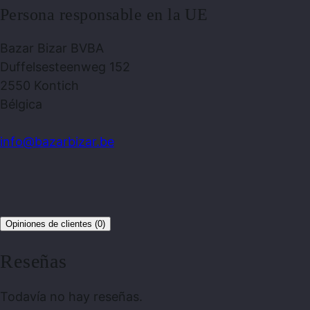
Persona responsable en la UE
Bazar Bizar BVBA
Duffelsesteenweg 152
2550 Kontich
Bélgica
info@bazarbizar.be
Opiniones de clientes (0)
Reseñas
Todavía no hay reseñas.