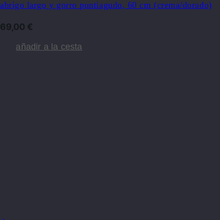
abrigo largo y gorro puntiagudo, 60 cm (crema/dorado)
69,00
€
añadir a la cesta