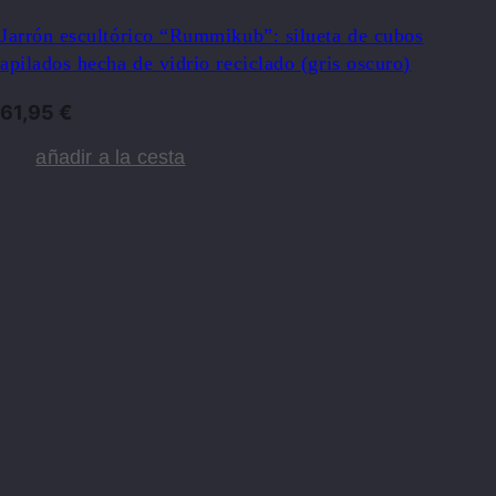
Jarrón escultórico “Rummikub”: silueta de cubos
apilados hecha de vidrio reciclado (gris oscuro)
61,95
€
añadir a la cesta