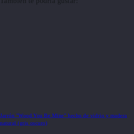
También te podría gustar:
Jarrón "Wood You Be Mine" hecho de vidrio y madera
natural (gris oscuro)