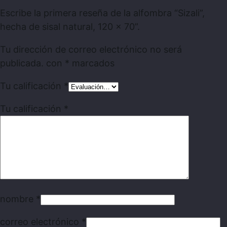
Escribe la primera reseña de la alfombra “Sizali”,
hecha de sisal natural, 120 x 70”.
Tu dirección de correo electrónico no será
publicada.
con
*
marcados
Tu calificación
*
Tu calificación
*
nombre
*
correo electrónico
*