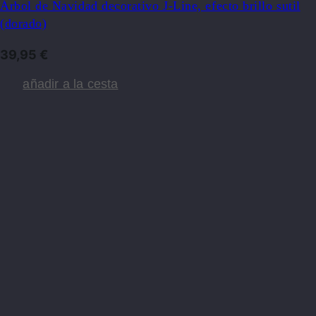
Árbol de Navidad decorativo J-Line, efecto brillo sutil
(dorado)
39,95
€
añadir a la cesta