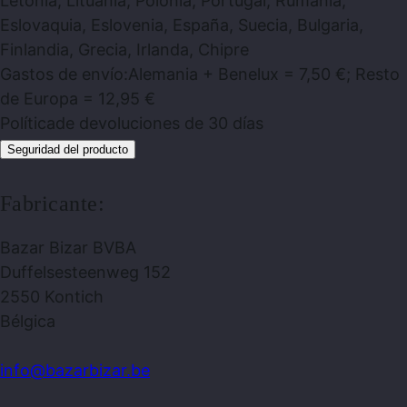
Letonia, Lituania, Polonia, Portugal, Rumanía,
Eslovaquia, Eslovenia, España, Suecia, Bulgaria,
Finlandia, Grecia, Irlanda, Chipre
Gastos de envío:
Alemania + Benelux = 7,50 €; Resto
de Europa = 12,95 €
Política
de devoluciones de 30 días
Seguridad del producto
Fabricante:
Bazar Bizar BVBA
Duffelsesteenweg 152
2550 Kontich
Bélgica
info@bazarbizar.be