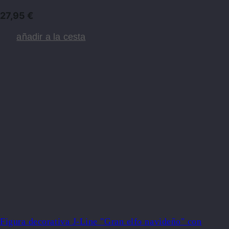
27,95
€
añadir a la cesta
Figura decorativa J-Line "Gran elfo navideño" con