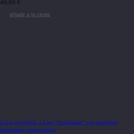
49,95
€
añadir a la cesta
Cojín reversible J-Line “Scintillant” con opulentas
lentejuelas (negro/plata)