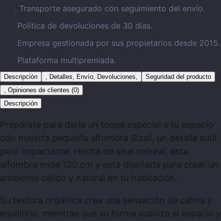
. Transporte asegurado con seguimiento del envío.
Política de devoluciones de 30 días.
Empresa gestionada por sus propietarios desde 2015.
Plataforma multipremiada.
Descripción
, Detalles, Envío, Devoluciones,
Seguridad del producto
, Opiniones de clientes (0)
Descripción
Prepárate para darle un toque especial a tu espacio
con nuestra pequeña alfombra Sizali, un detalle sutil
pero impactante. Hecha de sisal natural, esta
alfombra mide 120 cm y está diseñada para crear un
ambiente cálido y natural en tu habitación.
Su textura orgánica crea una sensación de calma y
equilibrio, mientras que su forma suaviza el espacio y