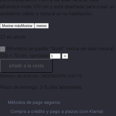
alfombra mide 120 cm y está diseñada para crear un
ambiente cálido y natural en tu habitación.
Mostrar másMostrar
menos
27 en stock
Alfombra de pasillo "Sizali" hecha de sisal natural,
120 x 70 cm, cantidad
añadir a la cesta
Número de artículo:
JACEM007N-120x70
Plazo de entrega:
3-5 días laborables
Métodos de pago seguros:
Compra a crédito y pago a plazos (con Klarna)