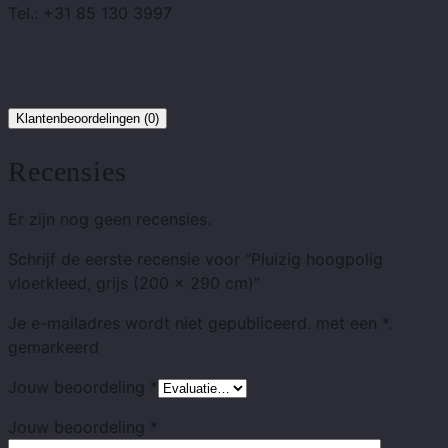
Tel.: +31 85 130 3997
Klantenbeoordelingen (0)
Recensies
Er zijn nog geen recensies.
Schrijf de eerste recensie voor “Pluizig hoogpolig
vloerkleed, grijs (200 x 290 cm)”
Je e-mailadres wordt niet gepubliceerd.
met
een *.
gemarkeerd
Jouw beoordeling
*
Jouw beoordeling
*