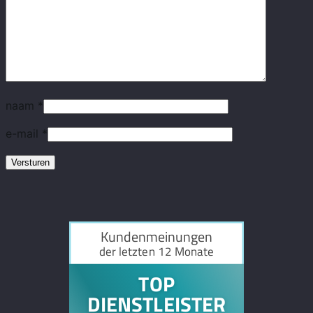
naam
*
e-mail
*