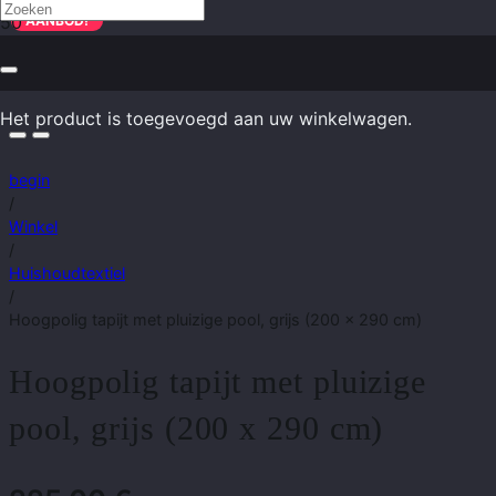
AANBOD!
Het product
is toegevoegd aan uw winkelwagen.
begin
/
Winkel
/
Huishoudtextiel
/
Hoogpolig tapijt met pluizige pool, grijs (200 x 290 cm)
Hoogpolig tapijt met pluizige
pool, grijs (200 x 290 cm)