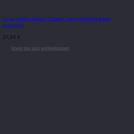
J-Line stoffen kussen “Amour” met opvallende letters
(wit/goud)
37,95
€
Voeg toe aan winkelwagen