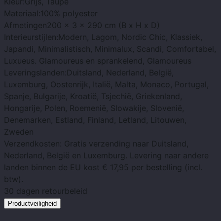
Kleur:
Grijs, Taupe
Materiaal:
100% polyester
Afmetingen
200 x 3 x 290 cm (B x H x D)
Interieurstijlen:
Modern, Lagom, Nordic Chic, Klassiek,
Japandi, Minimalistisch, Minimalux, Scandi, Comfortabel,
Luxueus. Glamoureus en sprankelend, Glamoureus
Leveringslanden:
Duitsland, Nederland, België,
Luxemburg, Oostenrijk, Italië, Malta, Monaco, Portugal,
Spanje, Bulgarije, Kroatië, Tsjechië, Griekenland,
Hongarije, Polen, Roemenië, Slowakije, Slovenië,
Denemarken, Estland, Finland, Letland, Litouwen,
Zweden
Verzendkosten
: Gratis verzending naar Duitsland,
Nederland, België en Luxemburg. Levering naar andere
landen binnen de EU kost € 17,95 per bestelling (incl.
btw).
30 dagen
retourbeleid
Productveiligheid