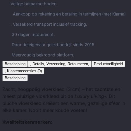
Veilige betaalmethoden:
Aankoop op rekening en betaling in termijnen (met Klarna)
. Verzekerd transport inclusief tracking.
30 dagen retourrecht.
Door de eigenaar geleid bedrijf sinds 2015.
Meervoudig bekroond platform.
Beschrijving
, Details, Verzending, Retourneren,
Productveiligheid
, Klantenrecensies (0)
Beschrijving
Zacht, hoogpolig vloerkleed (3 cm) – het zachtste en
meest pluizige vloerkleed uit de
Luxury Living-
. Dit
pluche vloerkleed creëert een warme, gezellige sfeer in
elke kamer. Nooit meer koude voeten!
Kwaliteitskenmerken: