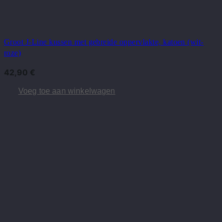
Groot J-Line kussen met gebreide oppervlakte, katoen (wit-
roze)
42,90
€
Voeg toe aan winkelwagen