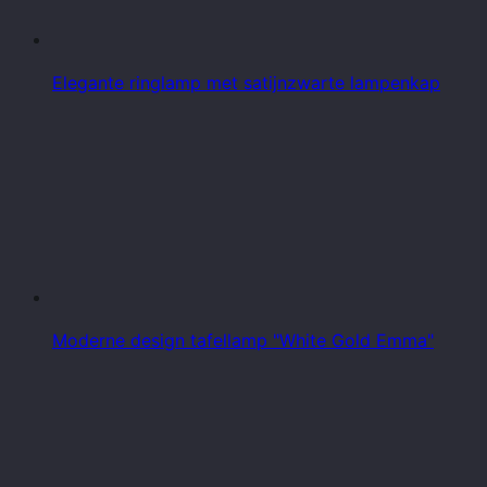
Elegante ringlamp met satijnzwarte lampenkap
Moderne design tafellamp "White Gold Emma"