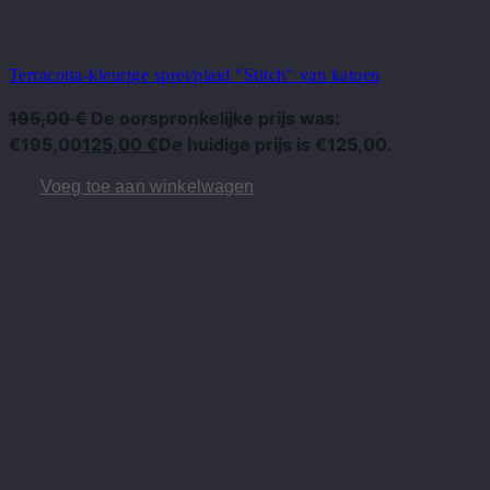
Terracotta-kleurige sprei/plaid "Stitch" van katoen
195,00
€
De oorspronkelijke prijs was:
€195,00
125,00
€
De huidige prijs is €125,00.
Voeg toe aan winkelwagen