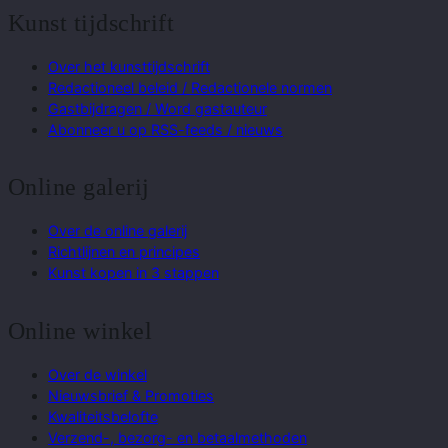
Kunst tijdschrift
Over het kunsttijdschrift
Redactioneel beleid / Redactionele normen
Gastbijdragen / Word gastauteur
Abonneer u op RSS-feeds / nieuws
Online galerij
Over de online galerij
Richtlijnen en principes
Kunst kopen in 3 stappen
Online winkel
Over de winkel
Nieuwsbrief & Promoties
Kwaliteitsbelofte
Verzend-, bezorg- en betaalmethoden