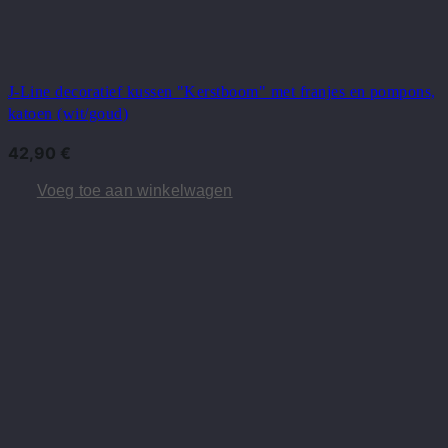
J-Line decoratief kussen "Kerstboom" met franjes en pompons,
katoen (wit/goud)
42,90
€
Voeg toe aan winkelwagen