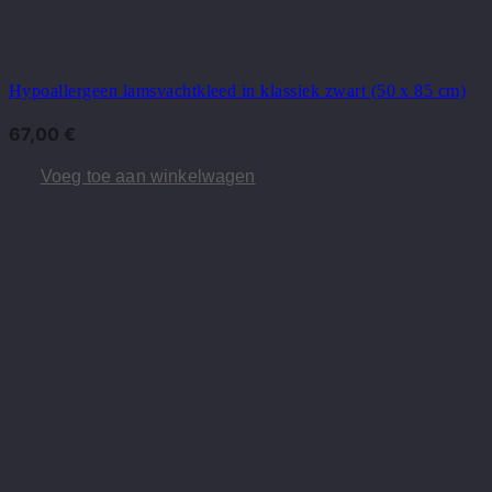
Hypoallergeen lamsvachtkleed in klassiek zwart (50 x 85 cm)
67,00
€
Voeg toe aan winkelwagen