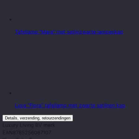
Tafellamp "Mara" met satijnzwarte lampenkap
Luxe "Flora" tafellamp met zwarte satijnen kap
Details, verzending, retourzendingen
Luxury Living BV
merk
EAN
8785256067107