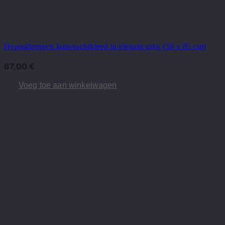
Hypoallergeen lamsvachtkleed in elegant grijs (50 x 85 cm)
67,00
€
Voeg toe aan winkelwagen