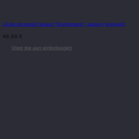
J-Line decoratief kussen "Kerstbomen", katoen (wit/goud)
46,90
€
Voeg toe aan winkelwagen