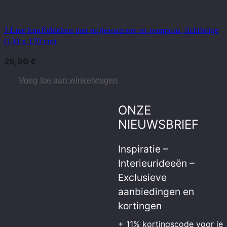
J-Line knuffeldeken met ruitjespatroon en pompons, lichtbeige
(130 x 170 cm)
29,90
€
Voeg toe aan winkelwagen
ONZE
NIEUWSBRIEF
Inspiratie –
Interieurideeën –
Exclusieve
aanbiedingen en
kortingen
+ 11% kortingscode voor je