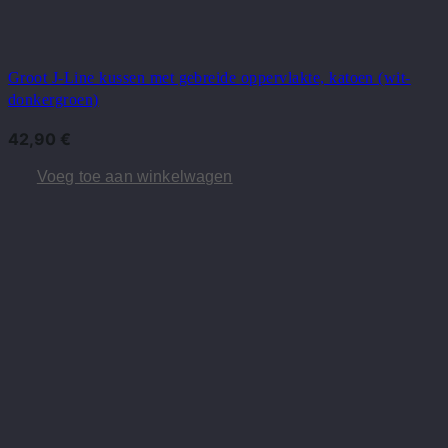
Groot J-Line kussen met gebreide oppervlakte, katoen (wit-
donkergroen)
42,90
€
Voeg toe aan winkelwagen