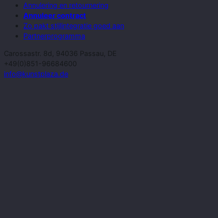
Annulering en retournering
Annuleer contract
Zo pakt stijlintegratie goed aan
Partnerprogramma
Carossastr. 8d, 94036 Passau, DE
+49(0)851-96684600
info@kunstplaza.de