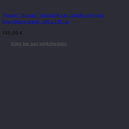
Vintage "Havana" vloerkleed van chenille polyester,
beige/blauw/oranje, 160 x 230 cm
145,00
€
Voeg toe aan winkelwagen