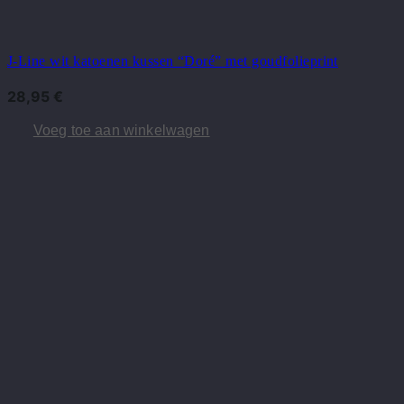
J-Line wit katoenen kussen “Doré” met goudfolieprint
28,95
€
Voeg toe aan winkelwagen