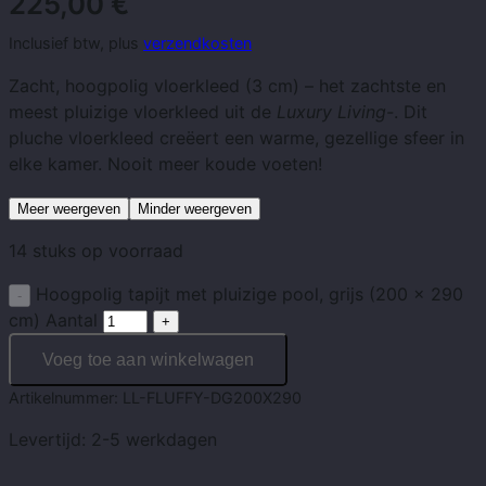
225,00
€
Inclusief btw, plus
verzendkosten
Zacht, hoogpolig vloerkleed (3 cm) – het zachtste en
meest pluizige vloerkleed uit de
Luxury Living-
. Dit
pluche vloerkleed creëert een warme, gezellige sfeer in
elke kamer. Nooit meer koude voeten!
Meer weergeven
Minder weergeven
14 stuks op voorraad
Hoogpolig tapijt met pluizige pool, grijs (200 x 290
cm) Aantal
Voeg toe aan winkelwagen
Artikelnummer:
LL-FLUFFY-DG200X290
Levertijd:
2-5 werkdagen