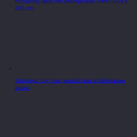
Hoogpolig tapijt met pluizige pool, zwart (200 x
290 cm)
Tafellamp "Lily" met gerookt glas in Minimaluxe
design