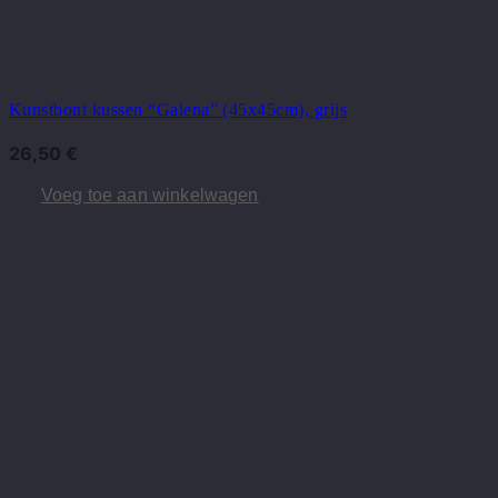
Kunstbont kussen “Galena” (45x45cm), grijs
26,50
€
Voeg toe aan winkelwagen