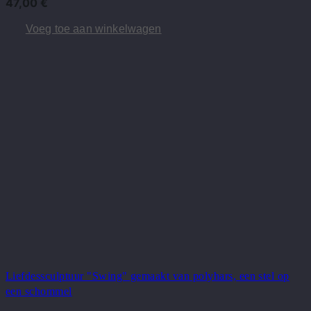
47,00
€
Voeg toe aan winkelwagen
Liefdessculptuur "Swing" gemaakt van polyhars, een stel op
een schommel