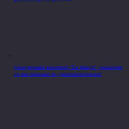
Handgemaakt wandtapijt "De Maagd", gespannen
op een spieraam en geluidsabsorberend