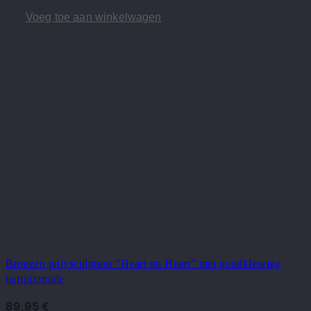
Voeg toe aan winkelwagen
Bronzen polysculptuur "Heart on Heart" met goudkleurige
hartpiramide
89,95
€