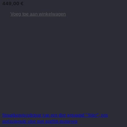
449,00
€
Voeg toe aan winkelwagen
Straatkunstsculptuur van een dier genaamd "Stier", een
stofzuigende stier met graffiti-motieven