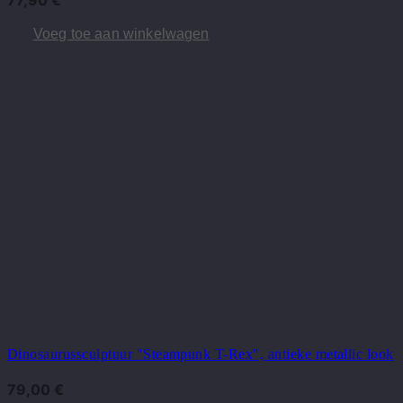
77,90
€
Voeg toe aan winkelwagen
Dinosaurussculptuur "Steampunk T-Rex", antieke metallic look
79,00
€