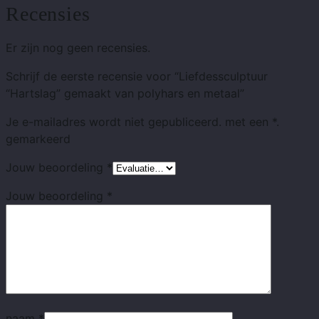
Recensies
Er zijn nog geen recensies.
Schrijf de eerste recensie voor “Liefdessculptuur
“Hartslag” gemaakt van polyhars en metaal”
Je e-mailadres wordt niet gepubliceerd.
met
een *.
gemarkeerd
Jouw beoordeling
*
Jouw beoordeling
*
naam
*