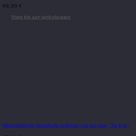
98,00
€
Voeg toe aan winkelwagen
Minimalistische keramische sculptuur van een paar, "De Kus"