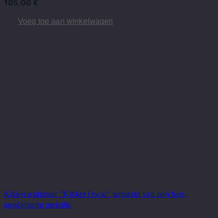
105,00
€
Voeg toe aan winkelwagen
Kikkersculptuur "Kikker Oscar" gemaakt van polyhars,
goudkleurig metallic