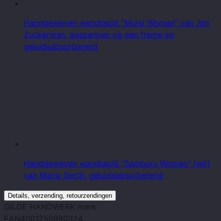
Handgeweven wandtapijt "Mursi Woman" van Jim
Zuckerman, gespannen op een frame en
geluidsabsorberend
Handgeweven wandtapijt "Samburu Woman" (wit)
van Mario Gerth, geluidsabsorberend
Details, verzending, retourzendingen
GILDE HANDWERK
merk
EAN
4001250890324