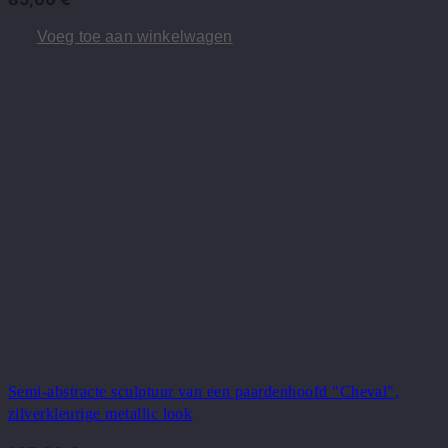
Voeg toe aan winkelwagen
Semi-abstracte sculptuur van een paardenhoofd "Cheval",
zilverkleurige metallic look