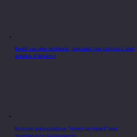
Beeld van een echtpaar, gemaakt van polyhars, met
antieke afwerking
Bronzen polysculptuur "Heart on Heart" met
goudkleurige hartpiramide