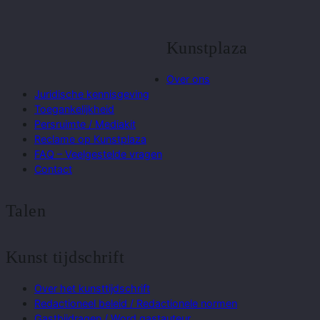
Kunstplaza
Over ons
Juridische kennisgeving
Toegankelijkheid
Persruimte / Mediakit
Reclame op Kunstplaza
FAQ – Veelgestelde vragen
Contact
Talen
Kunst tijdschrift
Over het kunsttijdschrift
Redactioneel beleid / Redactionele normen
Gastbijdragen / Word gastauteur