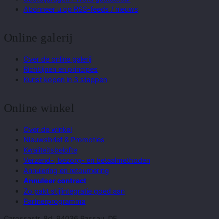
Abonneer u op RSS-feeds / nieuws
Online galerij
Over de online galerij
Richtlijnen en principes
Kunst kopen in 3 stappen
Online winkel
Over de winkel
Nieuwsbrief & Promoties
Kwaliteitsbelofte
Verzend-, bezorg- en betaalmethoden
Annulering en retournering
Annuleer contract
Zo pakt stijlintegratie goed aan
Partnerprogramma
Carossastr. 8d, 94036 Passau, DE