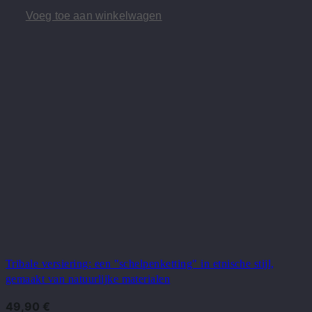
Voeg toe aan winkelwagen
Tribale versiering: een "schelpenketting" in etnische stijl,
gemaakt van natuurlijke materialen
49,90
€