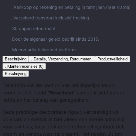
Aankoop op rekening en betaling in termijnen (met Klarna)
. Verzekerd transport inclusief tracking.
30 dagen retourrecht.
Door de eigenaar geleid bedrijf sinds 2015.
Meervoudig bekroond platform.
Beschrijving
, Details, Verzending, Retourneren,
Productveiligheid
, Klantenrecensies (0)
Beschrijving
Temidden van de hectiek van het dagelijks leven
herinnert het beeld
"Heartbeat"
aan de kracht van de
liefde en het belang van genegenheid.
Deze prachtige decoratieve figuur, vervaardigd uit
polyhars en metaal, is niet alleen een mooie aanwinst
voor uw huis, maar ook een emotioneel symbool dat
kracht en vertrouwen belichaamt. Het nodigt uit om