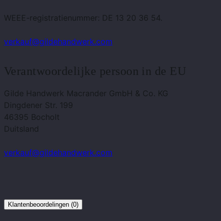
WEEE-registratienummer: DE 13 20 36 54.
verkauf@gildehandwerk.com
Verantwoordelijke persoon in de EU
Gilde Handwerk Macrander GmbH & Co. KG
Dingdener Str. 199
46395 Bocholt
Duitsland
verkauf@gildehandwerk.com
Klantenbeoordelingen (0)