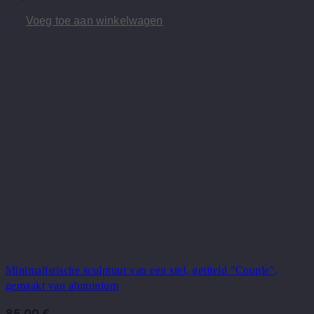
Voeg toe aan winkelwagen
Minimalistische sculptuur van een stel, getiteld "Couple",
gemaakt van aluminium
85,00
€