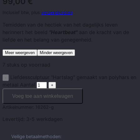
99,00
€
Inclusief btw, plus
verzendkosten
Temidden van de hectiek van het dagelijks leven
herinnert het beeld
"Heartbeat"
aan de kracht van de
liefde en het belang van genegenheid.
Meer weergeven
Minder weergeven
7 stuks op voorraad
Liefdessculptuur "Hartslag" gemaakt van polyhars en
metaal Aantal
Voeg toe aan winkelwagen
Artikelnummer:
16262-g
Levertijd:
3-5 werkdagen
Veilige betaalmethoden: