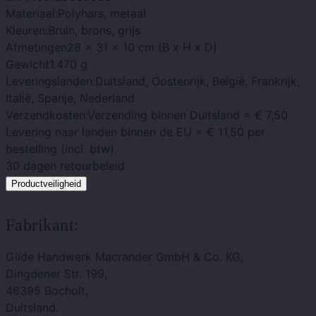
Materiaal:
Polyhars, metaal
Kleuren:
Bruin, brons, grijs
Afmetingen
28 x 31 x 10 cm (B x H x D)
Gewicht
1.470 g
Leveringslanden:
Duitsland, Oostenrijk, België, Frankrijk,
Italië, Spanje, Nederland
Verzendkosten:
Verzending binnen Duitsland = € 7,50.
Levering naar landen binnen de EU = € 11,50 per
bestelling (incl. btw).
30 dagen
retourbeleid
Productveiligheid
Fabrikant:
Gilde Handwerk Macrander GmbH & Co. KG,
Dingdener Str. 199,
46395 Bocholt,
Duitsland.