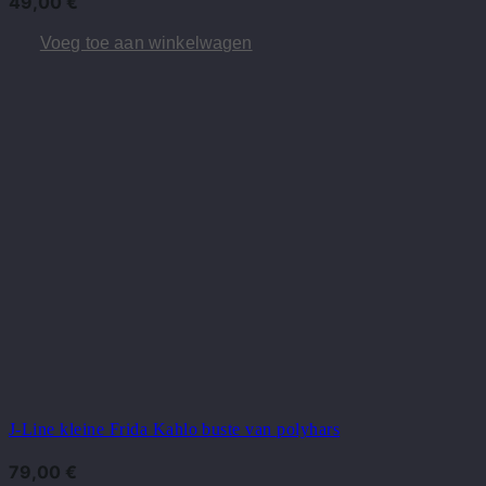
49,00
€
Voeg toe aan winkelwagen
J-Line kleine Frida Kahlo buste van polyhars
79,00
€