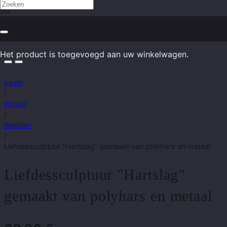
Het product
is toegevoegd aan uw winkelwagen.
begin
/
Winkel
/
Beelden
/
Liefdessculptuur "Hartslag" gemaakt van polyhars en metaal
Liefdessculptuur "Hartslag"
gemaakt van polyhars en metaal