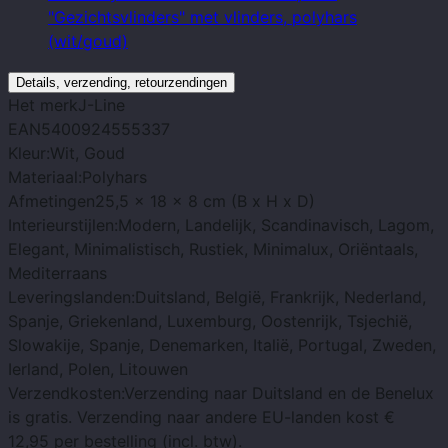
"Gezichtsvlinders" met vlinders, polyhars
(wit/goud)
Details, verzending, retourzendingen
Het merk
J-Line
EAN
5400924555337
Kleur:
Wit, Goud
Materiaal:
Polyhars
Afmetingen
25,5 x 18 x 8 cm (B x H x D)
Interieurstijlen:
Modern, Landelijk, Scandinavisch, Lagom,
Elegant, Minimalistisch, Rustiek, Minimalux, Oriëntaals,
Mediterraans
Leveringslanden:
Duitsland, België, Frankrijk, Nederland,
Spanje, Griekenland, Luxemburg, Oostenrijk, Tsjechië,
Slowakije, Spanje, Denemarken, Italië, Portugal, Zweden,
Ierland, Polen, Litouwen
Verzendkosten:
Verzending naar Duitsland en de Benelux
is gratis. Verzending naar andere EU-landen kost €
12,95 per bestelling (incl. btw).