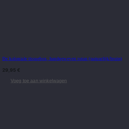
De koloniale tissuebox, handgeweven rotan (natuurlijk/bruin)
29,95
€
Voeg toe aan winkelwagen