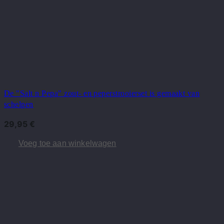
De "Salt n Pepa" zout- en peperstrooierset is gemaakt van
schelpen
29,95
€
Voeg toe aan winkelwagen