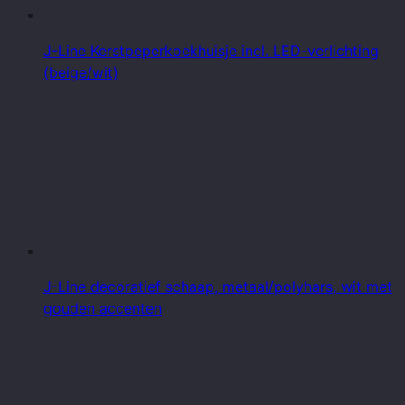
J-Line Kerstpeperkoekhuisje incl. LED-verlichting
(beige/wit)
J-Line decoratief schaap, metaal/polyhars, wit met
gouden accenten