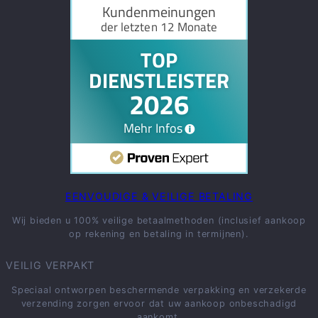
EENVOUDIGE & VEILIGE BETALING
Wij bieden u 100% veilige betaalmethoden (inclusief aankoop
op rekening en betaling in termijnen).
VEILIG VERPAKT
Speciaal ontworpen beschermende verpakking en verzekerde
verzending zorgen ervoor dat uw aankoop onbeschadigd
aankomt.