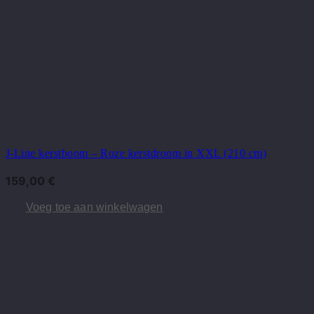
J-Line kerstboom – Roze kerstdroom in XXL (210 cm)
159,00
€
Voeg toe aan winkelwagen