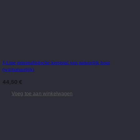
J-Line minimalistische kerststal van natuurlijk hout
(wit/natuurlijk)
44,50
€
Voeg toe aan winkelwagen