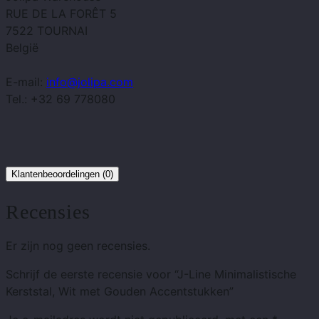
RUE DE LA FORÊT 5
7522 TOURNAI
België
E-mail:
info@jolipa.com
Tel.: +32 69 778080
Klantenbeoordelingen (0)
Recensies
Er zijn nog geen recensies.
Schrijf de eerste recensie voor “J-Line Minimalistische
Kerststal, Wit met Gouden Accentstukken”