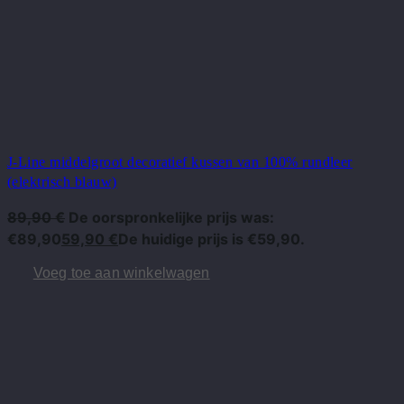
J-Line middelgroot decoratief kussen van 100% rundleer
(elektrisch blauw)
89,90
€
De oorspronkelijke prijs was:
€89,90
59,90
€
De huidige prijs is €59,90.
Voeg toe aan winkelwagen