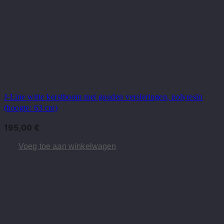
J-Line witte kerstboom met gouden versieringen, polyresin
(hoogte: 63 cm)
195,00
€
Voeg toe aan winkelwagen