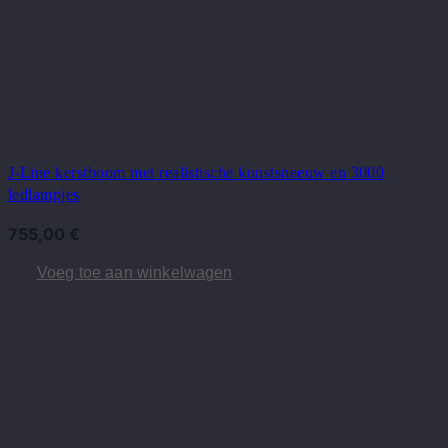
J-Line kerstboom met realistische kunstsneeuw en 3000
ledlampjes
755,00
€
Voeg toe aan winkelwagen