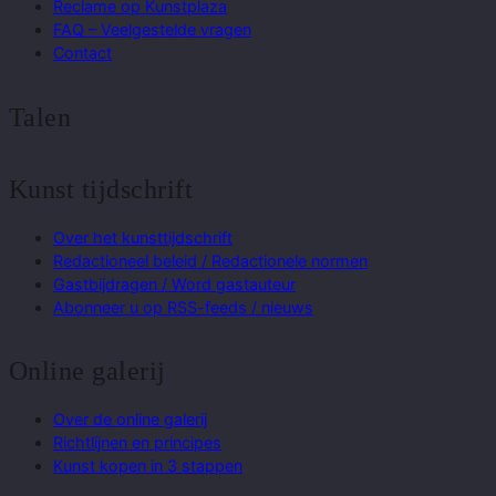
Reclame op Kunstplaza
FAQ – Veelgestelde vragen
Contact
Talen
Kunst tijdschrift
Over het kunsttijdschrift
Redactioneel beleid / Redactionele normen
Gastbijdragen / Word gastauteur
Abonneer u op RSS-feeds / nieuws
Online galerij
Over de online galerij
Richtlijnen en principes
Kunst kopen in 3 stappen