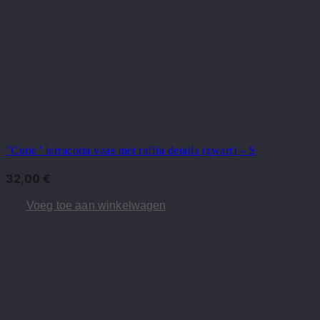
"Cutie" terracotta vaas met raffia details (zwart) – S
32,00
€
Voeg toe aan winkelwagen