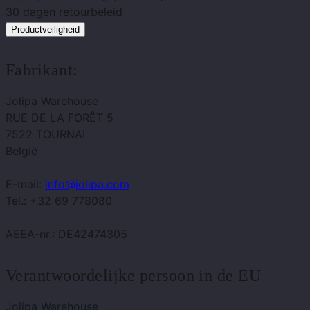
30 dagen
retourbeleid
Productveiligheid
Fabrikant:
Jolipa Warehouse
RUE DE LA FORÊT 5
7522 TOURNAI
België
E-mail:
info@jolipa.com
Tel.: +32 69 778080
AEEA-nr.: DE42474305
Verantwoordelijke persoon in de EU
Jolipa Warehouse