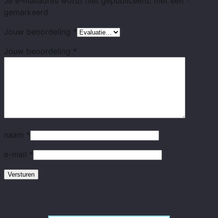
Je e-mailadres wordt niet gepubliceerd.
met
een *.
gemarkeerd
Jouw beoordeling
*
Jouw beoordeling
*
naam
*
e-mail
*