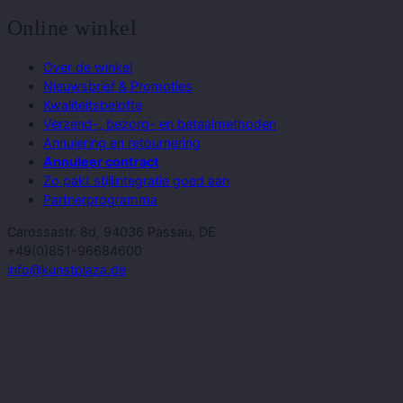
Online winkel
Over de winkel
Nieuwsbrief & Promoties
Kwaliteitsbelofte
Verzend-, bezorg- en betaalmethoden
Annulering en retournering
Annuleer contract
Zo pakt stijlintegratie goed aan
Partnerprogramma
Carossastr. 8d, 94036 Passau, DE
+49(0)851-96684600
info@kunstplaza.de