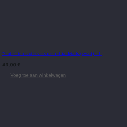
"Cutie" terracotta vaas met raffia details (zwart) – L
43,00
€
Voeg toe aan winkelwagen