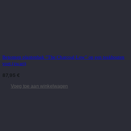
Betonnen plantenbak "The Charcoal Low" op een teakhouten
voet (zwart)
87,95
€
Voeg toe aan winkelwagen