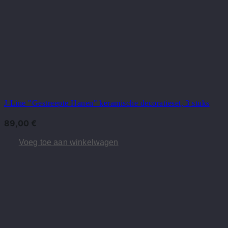
J-Line "Gestreepte Hanen" keramische decoratieset, 3 stuks
89,00
€
Voeg toe aan winkelwagen