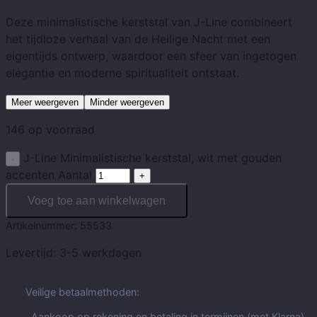
Deze minimalistische kerststal van J-Line combineert
het tijdloze verhaal van de Heilige Nacht met een
eigentijds ontwerp, waardoor een sfeer van ingetogen
elegantie en moderne spiritualiteit ontstaat.
Meer weergeven
Minder weergeven
146 op voorraad
J-Line Minimalistische kerststal, wit met gouden
accenten Aantal
Voeg toe aan winkelwagen
Artikelnummer:
55533
Levertijd:
3-5 werkdagen
Veilige betaalmethoden:
Aankoop op rekening en betaling in termijnen (met Klarna)