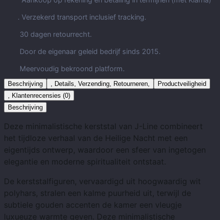
. Verzekerd transport inclusief tracking.
30 dagen retourrecht.
Door de eigenaar geleid bedrijf sinds 2015.
Meervoudig bekroond platform.
Beschrijving
, Details, Verzending, Retourneren,
Productveiligheid
, Klantenrecensies (0)
Beschrijving
Deze minimalistische kerststal van J-Line combineert
het tijdloze verhaal van de Heilige Nacht met een
eigentijds ontwerp, waardoor een sfeer van ingetogen
elegantie en moderne spiritualiteit ontstaat.
De kerststalfiguren, vervaardigd uit hoogwaardig wit
polyhars, stralen een kalme puurheid uit, terwijl de
subtiele gouden accenten de kamer een vleugje
luxueuze warmte geven. Deze minimalistische