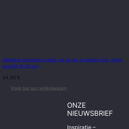
Abstracte decoratieve engel van J-Line op houten voet, groen
geverfd (H.28 cm)
24,95
€
Voeg toe aan winkelwagen
ONZE
NIEUWSBRIEF
Inspiratie –