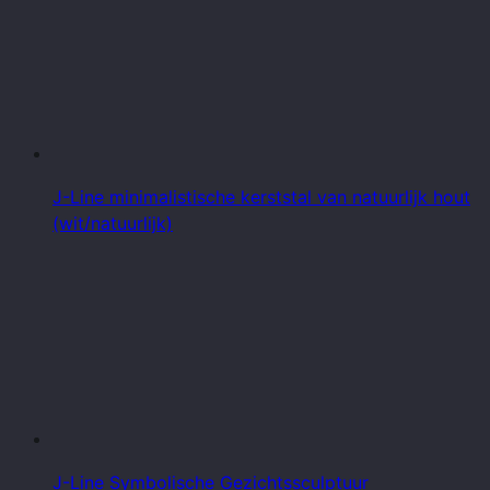
J-Line minimalistische kerststal van natuurlijk hout
(wit/natuurlijk)
J-Line Symbolische Gezichtssculptuur