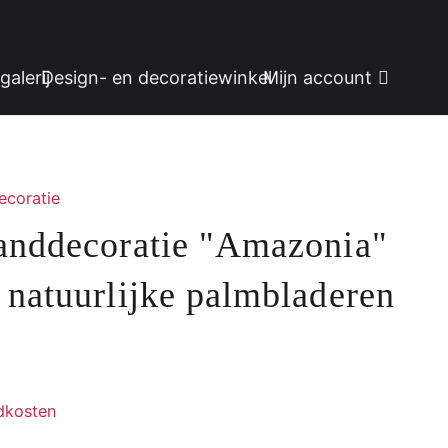
galerij
Design- en decoratiewinkel
Mijn account
coratie
anddecoratie "Amazonia"
 natuurlijke palmbladeren
dkosten