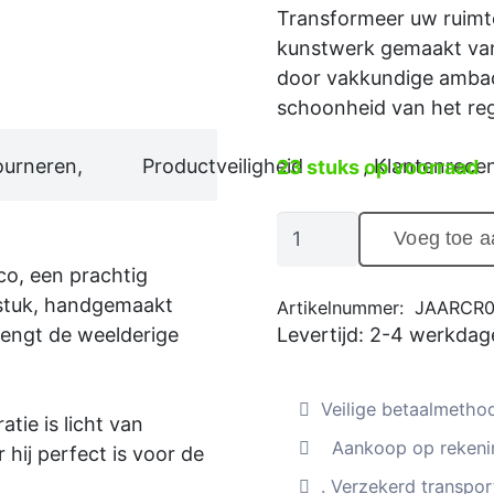
Transformeer uw ruimt
kunstwerk gemaakt van
door vakkundige ambach
schoonheid van het re
ourneren,
Productveiligheid
, Klantenrecen
23 stuks op voorraad
Exotische
Voeg toe 
wanddecoratie
o, een prachtig
"Amazonia"
stuk, handgemaakt
Artikelnummer:
JAARCR
gemaakt
rengt de weelderige
Levertijd:
2-4 werkdag
van
natuurlijke
palmbladeren
Veilige betaalmetho
tie is licht van
(aantal)
Aankoop op rekenin
hij perfect is voor de
. Verzekerd transport