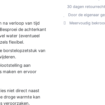
30 dagen retourrecht
Door de eigenaar gel
na verloop van tijd
Meervoudig bekroon
 Besproei de achterkant
evel water (eventueel
els flexibel.
te borstelopzetstuk van
wijderen.
lootstelling aan
oos maken en ervoor
es niet direct naast
De droge warmte kan
ls veroorzaken.