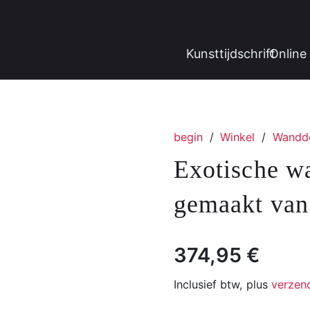
Kunsttijdschrift
Online 
begin
/
Winkel
/
Wandde
Exotische w
gemaakt van
374,95
€
Inclusief btw, plus
verzen