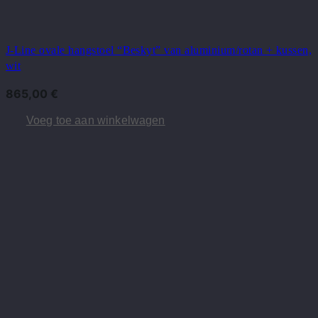
J-Line ovale hangstoel “Beskyt” van aluminium/rotan + kussen,
wit
865,00
€
Voeg toe aan winkelwagen