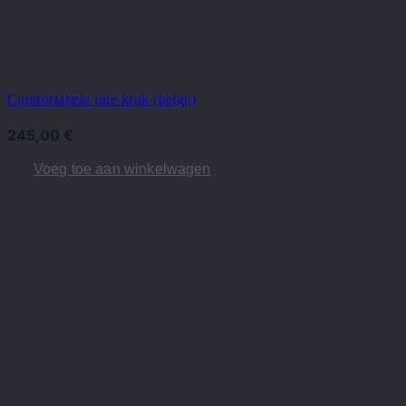
Comfortabele jute kruk (beige)
245,00
€
Voeg toe aan winkelwagen