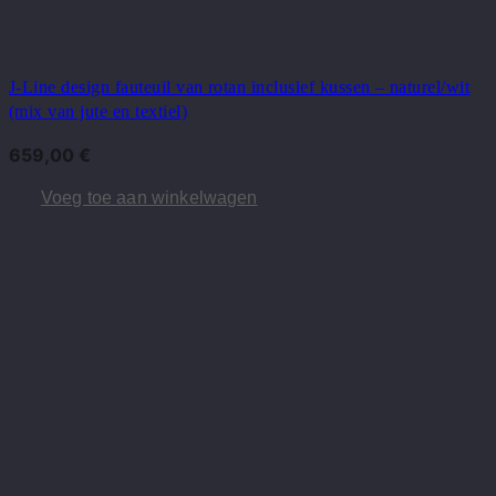
J-Line design fauteuil van rotan inclusief kussen – naturel/wit
(mix van jute en textiel)
659,00
€
Voeg toe aan winkelwagen