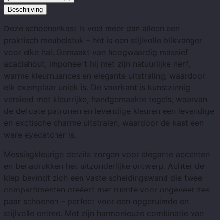
Beschrijving
Deze schoenenkast is veel meer dan alleen een
praktisch meubelstuk – het is een stijlvolle blikvanger
voor elke hal. Gemaakt van hoogwaardig massief
acaciahout, imponeert hij met zijn natuurlijke nerf,
warme kleurnuances en elegante uitstraling, waardoor
elk exemplaar uniek is. De voorkant is kunstzinnig
versierd met kleurrijke, handgemaakte tegels, waarvan
de delicate patronen en levendige kleuren een levendige
en exotische charme uitstralen, waardoor de kast een
ware eyecatcher is.
Messingkleurige details zorgen voor elegante accenten
en benadrukken het uitzonderlijke ontwerp. Achter de
klep bevindt zich een vaste scheidingswand die twee
compartimenten creëert met ruimte voor ongeveer zes
paar schoenen – perfect voor een opgeruimde en
stijlvolle entree. Met zijn harmonieuze combinatie van