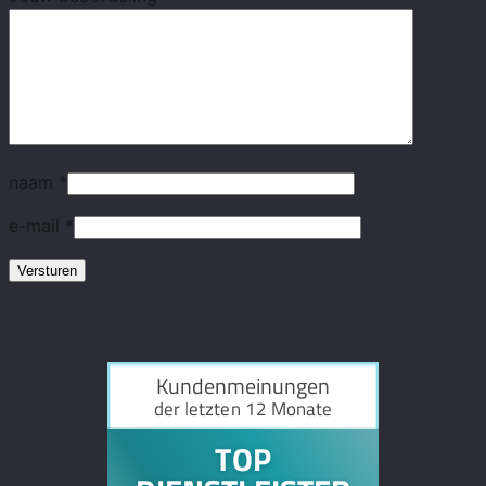
naam
*
e-mail
*