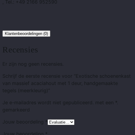
, Tel.: +49 2166 952590
Klantenbeoordelingen (0)
Recensies
Er zijn nog geen recensies.
Schrijf de eerste recensie voor “Exotische schoenenkast
van massief acaciahout met 1 deur, handgemaakte
tegels (meerkleurig)”
Je e-mailadres wordt niet gepubliceerd.
met
een *.
gemarkeerd
Jouw beoordeling
*
Jouw beoordeling
*