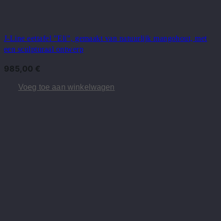
J-Line eettafel "Eli", gemaakt van natuurlijk mangohout, met
een sculpturaal ontwerp
985,00
€
Voeg toe aan winkelwagen