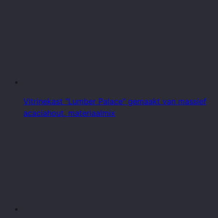
Vitrinekast "Lumber Palace" gemaakt van massief
acaciahout, materiaalmix