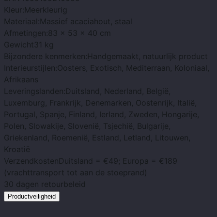
Kleur:
Meerkleurig
Materiaal:
Massief acaciahout, staal
Afmetingen:
83 x 53 x 40 cm
Gewicht
31 kg
Bijzondere kenmerken:
Handgemaakt, natuurlijk product
Interieurstijlen:
Oosters, Exotisch, Mediterraan, Koloniaal,
Afrikaans
Leveringslanden:
Duitsland, Nederland, België,
Luxemburg, Frankrijk, Denemarken, Oostenrijk, Italië,
Portugal, Spanje, Finland, Ierland, Zweden, Hongarije,
Polen, Slowakije, Slovenië, Tsjechië, Bulgarije,
Griekenland, Roemenië, Estland, Letland, Litouwen,
Kroatië
Verzendkosten
Duitsland = €49; Europa = €189
(vrachttransport tot aan de stoeprand)
30 dagen
retourbeleid
Productveiligheid