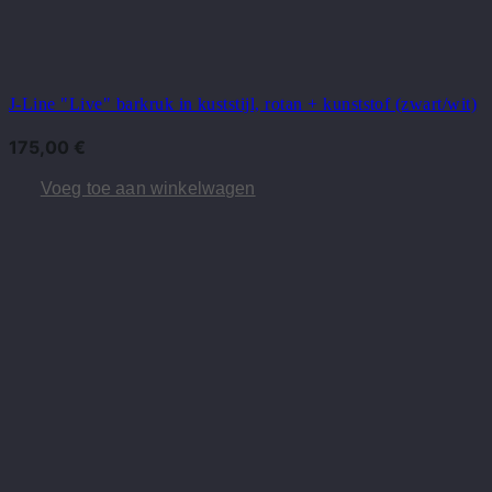
J-Line "Live" barkruk in kuststijl, rotan + kunststof (zwart/wit)
175,00
€
Voeg toe aan winkelwagen