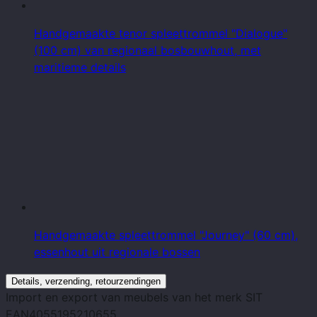
Handgemaakte tenor spleettrommel "Dialogue"
(100 cm) van regionaal bosbouwhout, met
maritieme details
Handgemaakte spleettrommel "Journey" (60 cm),
essenhout uit regionale bossen
Details, verzending, retourzendingen
Import en export van meubels
van het merk
SIT
EAN
4055195210655