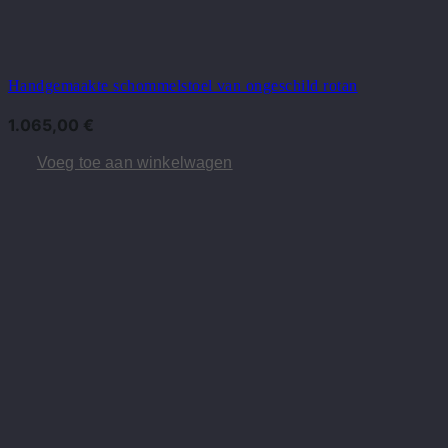
Handgemaakte schommelstoel van ongeschild rotan
1.065,00
€
Voeg toe aan winkelwagen