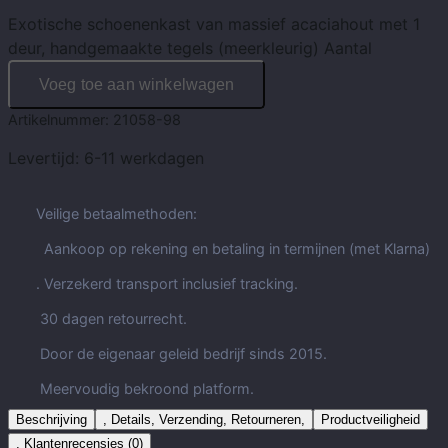
Exotische schoenenkast van massief acaciahout met 1
deur, handgemaakte tegels (meerkleurig) Aantal
Voeg toe aan winkelwagen
Artikelnummer:
21058-98
Levertijd:
6-11 werkdagen
Veilige betaalmethoden:
Aankoop op rekening en betaling in termijnen (met Klarna)
. Verzekerd transport inclusief tracking.
30 dagen retourrecht.
Door de eigenaar geleid bedrijf sinds 2015.
Meervoudig bekroond platform.
Beschrijving
, Details, Verzending, Retourneren,
Productveiligheid
, Klantenrecensies (0)