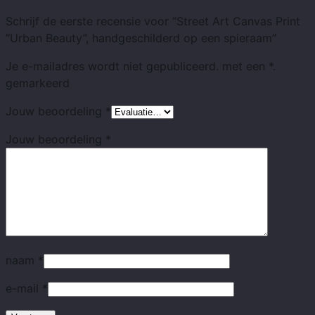
Schrijf de eerste recensie voor “Street Art Canvas Print
“Urban Beauty”, handgeschilderd op een spieraam”
Je e-mailadres wordt niet gepubliceerd.
met
een *.
gemarkeerd
Jouw beoordeling
*
Jouw beoordeling
*
naam
*
e-mail
*