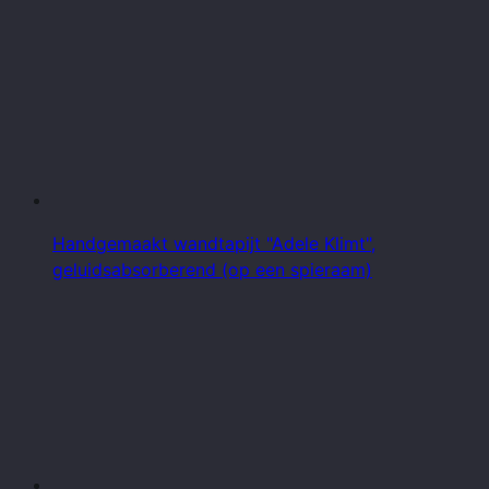
Handgemaakt wandtapijt "Adele Klimt",
geluidsabsorberend (op een spieraam)