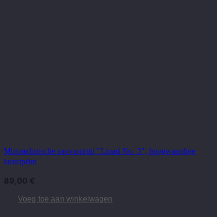
Minimalistische canvasprint "Lipari No. 3", hoogwaardige
kunstprint
89,00
€
Voeg toe aan winkelwagen