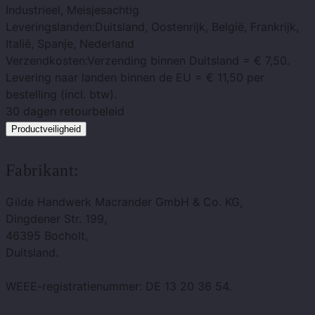
Industrieel, Meisjesachtig
Leveringslanden:
Duitsland, Oostenrijk, België, Frankrijk,
Italië, Spanje, Nederland
Verzendkosten:
Verzending binnen Duitsland = € 7,50.
Levering naar landen binnen de EU = € 11,50 per
bestelling (incl. btw).
30 dagen
retourbeleid
Productveiligheid
Fabrikant:
Gilde Handwerk Macrander GmbH & Co. KG,
Dingdener Str. 199,
46395 Bocholt,
Duitsland.
WEEE-registratienummer: DE 13 20 36 54.