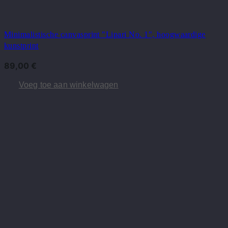
Minimalistische canvasprint "Lipari No. 1", hoogwaardige
kunstprint
89,00
€
Voeg toe aan winkelwagen