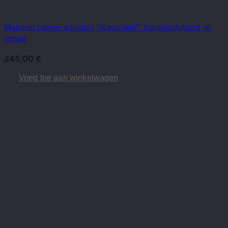
Maritiem canvas schilderij "Kustvogel", handgeschilderd op
metaal
245,00
€
Voeg toe aan winkelwagen