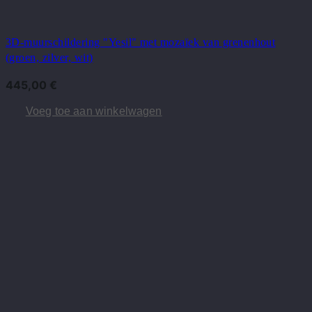
3D-muurschildering "Yesil" met mozaïek van grenenhout
(groen, zilver, wit)
445,00
€
Voeg toe aan winkelwagen