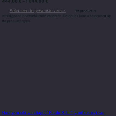
444,00
€
–
1.044,00
€
Selecteer de gewenste versie.
Dit product is
verkrijgbaar in verschillende varianten. De opties kunt u selecteren op
de productpagina.
Handgemaakt wandtapijt "Bandu Baba" (zandkleurig) van