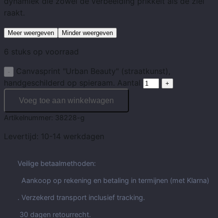
dynamiek die zowel de verbeelding prikkelt als de ziel
raakt.
Meer weergeven
Minder weergeven
6 stuks op voorraad
Canvasprint "Urban Beauty" (straatkunst),
handgeschilderd op spieraam. Aantal
Voeg toe aan winkelwagen
Artikelnummer:
38228-g
Levertijd:
10-14 werkdagen
Veilige betaalmethoden:
Aankoop op rekening en betaling in termijnen (met Klarna)
. Verzekerd transport inclusief tracking.
30 dagen retourrecht.