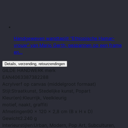
Handgeweven wandtapijt "Ethiopische Hamar-
vrouw" van Mario Gerth, gespannen op een frame
en…
Details, verzending, retourzendingen
GILDE HANDWERK
merk
EAN
4063387382288
Acrylverf op canvas
(middelgroot
formaat)
Stijl:
Straatkunst, Stedelijke kunst, Popart
Kleur(en):
Kleurrijk, Veelkleurig
motief
, naakt, graffiti
Afmetingen
90 x 120 x 2,8 cm (B x H x D)
Gewicht
2.240 g
Interieurstijlen:
Urban, Modern, Pop Art, Subculturen,