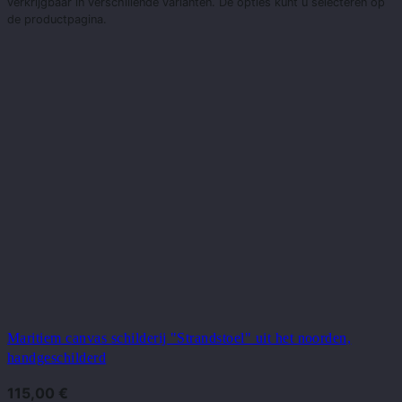
verkrijgbaar in verschillende varianten. De opties kunt u selecteren op
de productpagina.
Maritiem canvas schilderij "Strandstoel" uit het noorden,
handgeschilderd
115,00
€