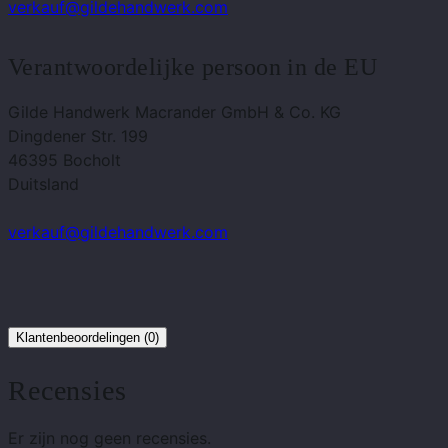
verkauf@gildehandwerk.com
Verantwoordelijke persoon in de EU
Gilde Handwerk Macrander GmbH & Co. KG
Dingdener Str. 199
46395 Bocholt
Duitsland
verkauf@gildehandwerk.com
Klantenbeoordelingen (0)
Recensies
Er zijn nog geen recensies.