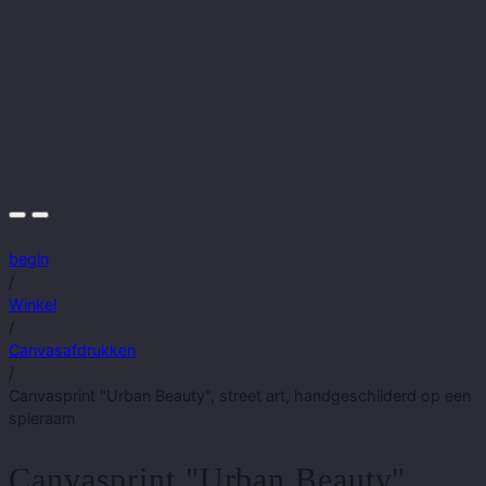
begin
/
Winkel
/
Canvasafdrukken
/
Canvasprint "Urban Beauty", street art, handgeschilderd op een
spieraam
Canvasprint "Urban Beauty",