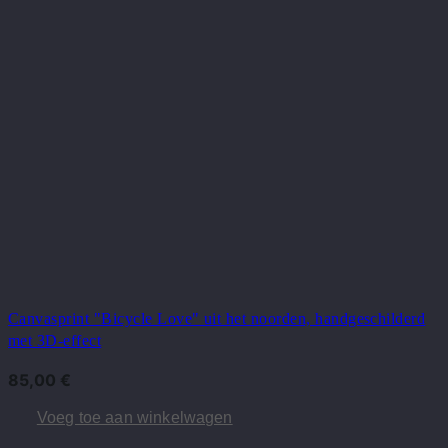
Canvasprint "Bicycle Love" uit het noorden, handgeschilderd
met 3D-effect
85,00
€
Voeg toe aan winkelwagen