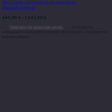
Mario Gerth, gespannen op een spieraam en
geluidsabsorberend
444,00
€
–
1.044,00
€
Selecteer de gewenste versie.
Dit product is
verkrijgbaar in verschillende varianten. De opties kunt u selecteren op
de productpagina.