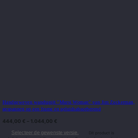
Handgeweven wandtapijt "Mursi Woman" van Jim Zuckerman,
gespannen op een frame en geluidsabsorberend
444,00
€
–
1.044,00
€
Selecteer de gewenste versie.
Dit product is