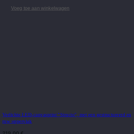
Voeg toe aan winkelwagen
Verlichte LED-canvasprint "Structo", met een gestructureerd en
ruw oppervlak
219,00
€