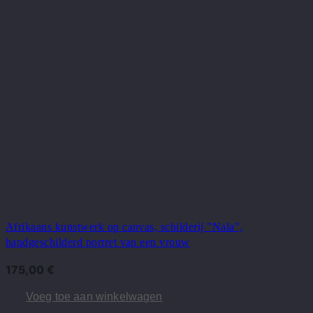
Afrikaans kunstwerk op canvas, schilderij "Nala",
handgeschilderd portret van een vrouw
175,00
€
Voeg toe aan winkelwagen