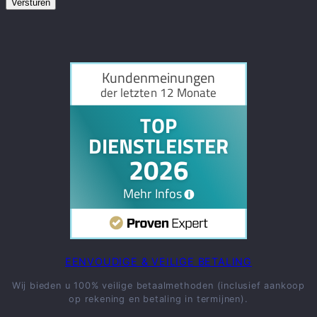
EENVOUDIGE & VEILIGE BETALING
Wij bieden u 100% veilige betaalmethoden (inclusief aankoop
op rekening en betaling in termijnen).