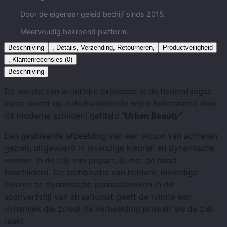
Door de eigenaar geleid bedrijf sinds 2015.
Meervoudig bekroond platform.
Beschrijving
, Details, Verzending, Retourneren,
Productveiligheid
, Klantenrecensies (0)
Beschrijving
De wereld van artistieke expressie in de hedendaagse
kunst wordt op indrukwekkende wijze belichaamd door
dit moderne schilderij getiteld
"Urban Beauty"
Een gestileerde afbeelding van een vrouw van achteren
gezien, uitgevoerd in levendige kleuren en dynamische
vormen in de stijl van popart, is met de hand
beschilderd.
De combinatie van heldere, levendige
kleuren en dynamische penseelstreken in de
spuitverfstijl van straatkunst geeft de ruimte een
dynamiek die zowel de verbeelding prikkelt als de ziel
raakt.