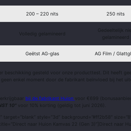
200 – 220 nits
250 nits
Gedeeltelijk ni
Volledig gelamineerd
gelamineerd
Geëtst AG-glas
AG Film / Glattg
ter beschikking gesteld voor onze producttest. Dit heeft ge
p geen enkel moment door de fabrikant beïnvloed bij het ui
erkrijgbaar
bij de fabrikant Huion
voor €699 (bonusaanbie
NST 10"
voor 10% korting (geldig tot juni 2026).
zn” target=”blank” style=”3d” background=”#ff2b58″ size=”8
title=”Direct naar Huion Kamvas 22 (Gen 3)”]Direct naar H