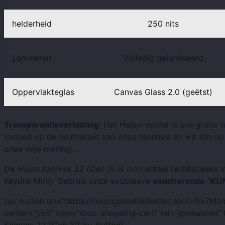
helderheid
250 nits
Lamineren
Volledig gelamineerd
Oppervlakteglas
Canvas Glass 2.0 (geëtst)
Transparantieverklaring
: Het Huion-model is ons gratis 
invloed op de neutraliteit van onze recensie en we zijn o
onze vrije mening.
De
Huion Kamvas 22 (Gen 3)
is momenteel rechtstreeks v
Keydial Mini). Gebruik onze exclusieve
vouchercode
"KU
[su_button url=”https://huionglobalhklimited.sjv.io/5k7M
center=”yes” icon=”icon: shopping-cart” rel=”sponsored” 
Kamvas 22 (Gen 3)[/su_button]