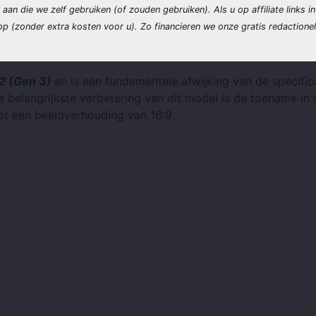
n aan die we zelf gebruiken (of zouden gebruiken). Als u op affiliate links i
p (zonder extra kosten voor u). Zo financieren we onze gratis redactione
2 (Gen 3)
en is een fundamentele afwijking van de specific
belangrijkste verbetering van dit model is de toename in r
t een beeldverhouding van 16:9.