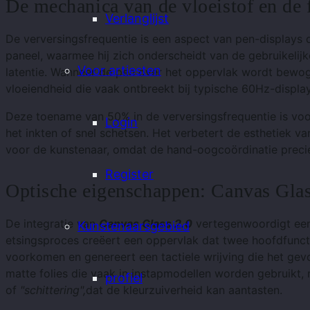
De mechanica van de vloeistof en de
Verlanglijst
De verversingsfrequentie is een aspect van pen-displays
paneel, waarmee hij zich onderscheidt van de gebruikelijke
Voor artiesten
latentie. Wanneer de pen over het oppervlak wordt bewog
vloeiendheid die vaak ontbreekt bij typische 60Hz-display
Deze toename van 50% in de verversingsfrequentie is voo
Login
het inkten of snel schetsen. Het verbetert de esthetiek v
voor de kunstenaar, omdat de hand-oogcoördinatie precie
Register
Optische eigenschappen: Canvas Glas
De integratie van
Canvas Glass 2.0
vertegenwoordigt een
Kunstenaarsgebied
etsingsproces creëert een oppervlak dat twee hoofdfunctie
voorkomen en genereert een tactiele wrijving die het gev
matte folies die vaak in instapmodellen worden gebruikt
profiel
of
"schittering",
dat de kleurzuiverheid kan aantasten.