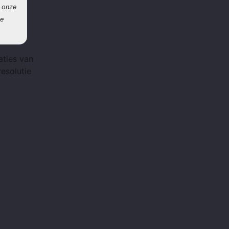
n onze
le
aties van
esolutie