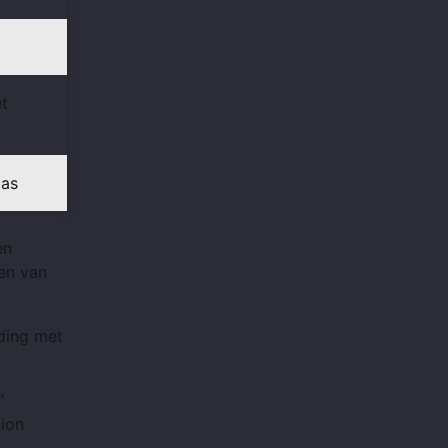
et
las
en
ten van
ding met
″
uion