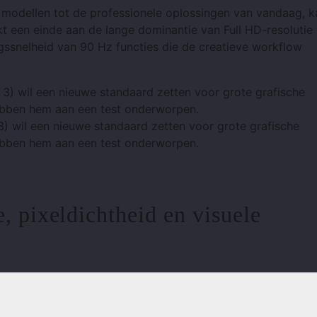
 modellen tot de professionele oplossingen van vandaag, k
 een einde aan de lange dominantie van Full HD-resolutie 
gssnelheid van 90 Hz functies die de creatieve workflow
 wil een nieuwe standaard zetten voor grote grafische
hebben hem aan een test onderworpen.
, pixeldichtheid en visuele