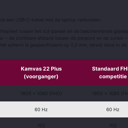
via een USB-C-kabel met de laptop verbonden.
chtspleet tussen het lcd-paneel en de beschermende glaslaag
lax – de zichtbare afstand tussen de penpunt en de cursor – 
 het scherm is gespecificeerd op 0,3 mm, terwijl deze in d
Kamvas 22 Plus
Standaard FH
(voorganger)
competitie
1920 x 1080 (FHD)
1920 x 1080 (F
60 Hz
60 Hz
102
102