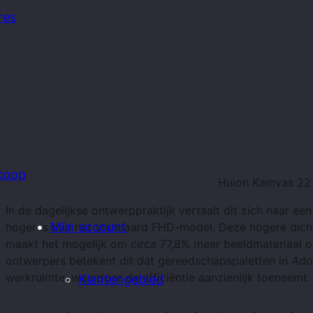
res
rkoop
Huion Kamvas 22 
In de dagelijkse ontwerppraktijk vertaalt dit zich naar ee
Mijn account
hoger is dan het standaard FHD-model. Deze hogere dichthe
maakt het mogelijk om circa 77,8% meer beeldmateriaal o
ontwerpers betekent dit dat gereedschapspaletten in
Ado
werkruimte, waardoor de efficiëntie aanzienlijk toeneemt.
Klantengebied