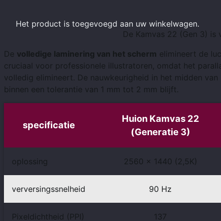
Het product
is toegevoegd aan uw winkelwagen.
De Kamvas 22 (Gen 3) is 
De
volledige laminering van het scherm
elimineert de lu
cruciaal voor professionele illustratoren, omdat het paral
volledig elimineert. De nauwkeurigheid in het midden van
binnen een tolerantie van 1 mm tot 2 mm blijft.
Huion Kamvas 22
specificatie
(Generatie 3)
oplossing
2560 x 1440 (2,5K)
verversingssnelheid
90 Hz
Pixeldichtheid (PPI)
137