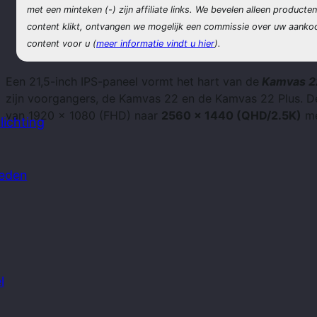
met een
minteken (-) zijn affiliate links. We bevelen alleen producte
content klikt, ontvangen we mogelijk een commissie over uw aankoo
content voor u (
meer informatie vindt u hier
).
Een 21,5-inch IPS-paneel vormt het hart van de
Kamvas 2
zijn voorgangers, de Kamvas 22 en de Kamvas 22 Plus. De 
van 1920 x 1080 (FHD) naar
2560 x 1440 (QHD/2.5K)
me
ichting
leden
l