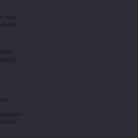
en 90Hz-
visuele
ijdens
lasting
nano-
oedkopere
ereffect"