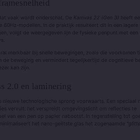
 framesnelheid
 dat vaak wordt onderschat. De
Kamvas 22 (Gen 3)
heeft e
 60Hz-modellen. In de praktijk resulteert dit in een lagere 
en, volgt de weergegeven lijn de fysieke penpunt met een
s.
ral merkbaar bij snelle bewegingen, zoals die voorkomen t
an de beweging en vermindert tegelijkertijd de cognitieve be
zer kan zijn.
s 2.0 en laminering
 nieuwe technologische sprong voorwaarts. Een speciaal 
s vervult: het verspreidt omgevingslicht om reflecties te
oel van een pen op papier nabootst. In tegenstelling tot g
, minimaliseert het nano-geëtste glas het zogenaamde
"glitt