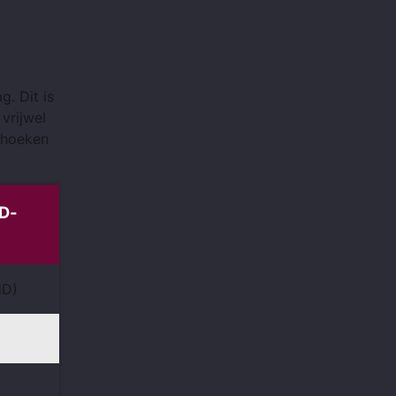
. Dit is
vrijwel
e hoeken
D-
HD)