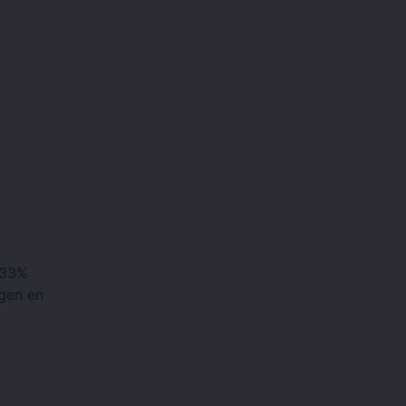
r 33%
ngen en
h