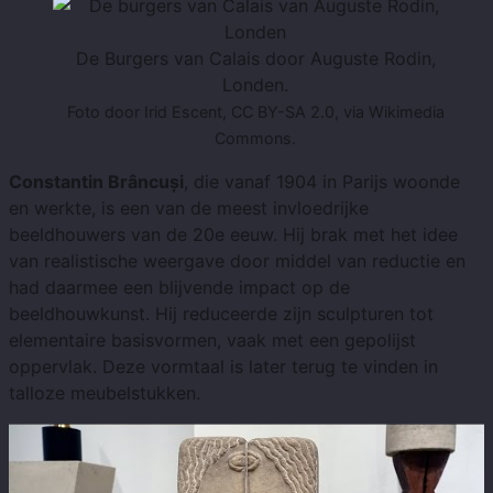
De Burgers van Calais door Auguste Rodin,
Londen.
Foto door Irid Escent, CC BY-SA 2.0, via Wikimedia
Commons.
Constantin Brâncuși
, die vanaf 1904 in Parijs woonde
en werkte, is een van de meest invloedrijke
beeldhouwers van de 20e eeuw. Hij brak met het idee
van realistische weergave door middel van reductie en
had daarmee een blijvende impact op de
beeldhouwkunst. Hij reduceerde zijn sculpturen tot
elementaire basisvormen, vaak met een gepolijst
oppervlak. Deze vormtaal is later terug te vinden in
talloze meubelstukken.