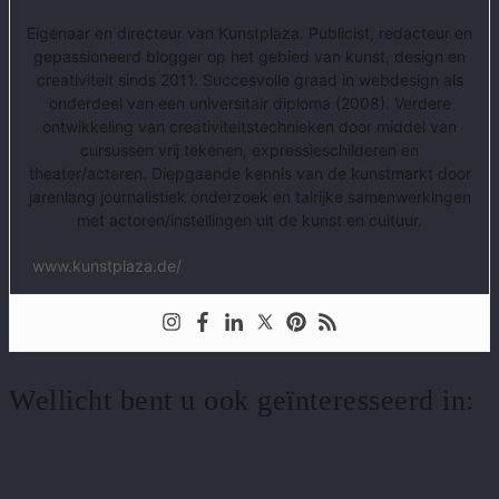
Eigenaar en directeur van Kunstplaza. Publicist, redacteur en
gepassioneerd blogger op het gebied van kunst, design en
creativiteit sinds 2011. Succesvolle graad in webdesign als
onderdeel van een universitair diploma (2008). Verdere
ontwikkeling van creativiteitstechnieken door middel van
cursussen vrij tekenen, expressieschilderen en
theater/acteren. Diepgaande kennis van de kunstmarkt door
jarenlang journalistiek onderzoek en talrijke samenwerkingen
met actoren/instellingen uit de kunst en cultuur.
www.kunstplaza.de/
Wellicht bent u ook geïnteresseerd in: