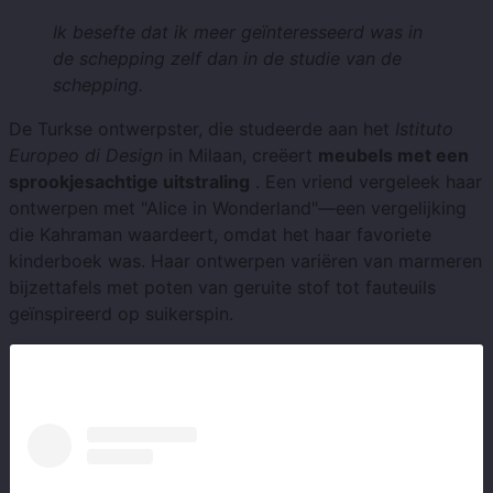
Ik besefte dat ik meer geïnteresseerd was in
de schepping zelf dan in de studie van de
schepping.
De Turkse ontwerpster, die studeerde aan het
Istituto
Europeo di Design
in Milaan, creëert
meubels met een
sprookjesachtige uitstraling
. Een vriend vergeleek haar
ontwerpen met "Alice in Wonderland"—een vergelijking
die Kahraman waardeert, omdat het haar favoriete
kinderboek was. Haar ontwerpen variëren van marmeren
bijzettafels met poten van geruite stof tot fauteuils
geïnspireerd op suikerspin.