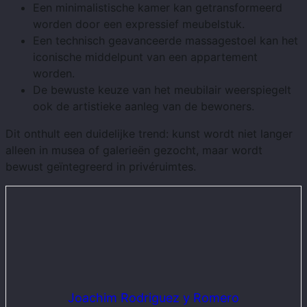
Een minimalistische kamer kan getransformeerd
worden door een expressief meubelstuk.
Een technisch geavanceerde massagestoel kan het
iconische middelpunt van een appartement
worden.
De bewuste keuze van het meubilair weerspiegelt
ook de artistieke aanleg van de bewoners.
Dit onthult een duidelijke trend: kunst wordt niet langer
alleen in musea of ​​galerieën gezocht, maar wordt
bewust geïntegreerd in privéruimtes.
Joachim Rodriguez y Romero