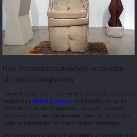
Hoe kunstenaars meubels ontdekten
als uitdrukkingsvorm
Terwijl Brâncuși's verfijnde sculpturen industriële vormen
benaderden,
Marcel Duchamp
de schilderkunst op en
creëerde zijn eerste readymade
, "Roue de bicyclette"
(Fietswiel). Tegelijkertijd
Fernand Léger
de theorie hoe
kunst de schoonheid van machines kon vastleggen.
De Amerikaanse architect
Frank Gehry
ontwikkelde later