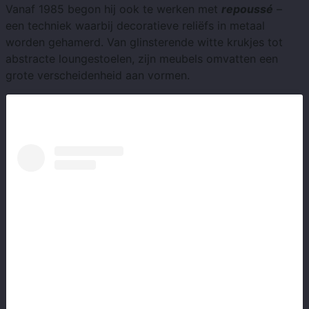
Vanaf 1985 begon hij ook te werken met
repoussé
–
een techniek waarbij decoratieve reliëfs in metaal
worden gehamerd. Van glinsterende witte krukjes tot
abstracte loungestoelen, zijn meubels omvatten een
grote verscheidenheid aan vormen.