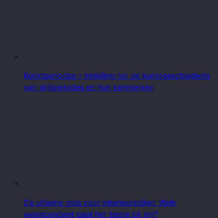
Kunstperiodes – Inleiding tot de kunstgeschiedenis
van stijlperiodes en hun kenmerken
De ultieme gids voor interieurstijlen: Welk
woonconcept past het beste bij mij?