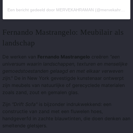
Een bericht gedeeld door MERVEKAHRAMAN (@mervekahramandesign)
Fernando Mastrangelo: Meubilair als
landschap
De werken van
Fernando Mastrangelo
creëren
"een
universum waarin landschappen, texturen en menselijke
gemoedstoestanden gelaagd en met elkaar verweven
zijn
." De in New York gevestigde kunstenaar ontwerpt
zijn meubels van natuurlijke of gerecyclede materialen
zoals zand, zout en gemalen glas.
Zijn
"Drift Sofa"
is bijzonder indrukwekkend: een
constructie van zand met een fluwelen hoes,
handgeverfd in zachte blauwtinten, die doen denken aan
smeltende gletsjers.