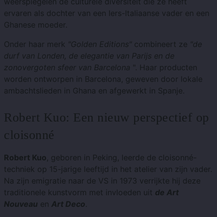
weerspiegelen de culturele diversiteit die ze heeft
ervaren als dochter van een Iers-Italiaanse vader en een
Ghanese moeder.
Onder haar merk
"Golden Editions"
combineert ze
"de
durf van Londen, de elegantie van Parijs en de
zonovergoten sfeer van Barcelona
". Haar producten
worden ontworpen in Barcelona, ​​geweven door lokale
ambachtslieden in Ghana en afgewerkt in Spanje.
Robert Kuo: Een nieuw perspectief op
cloisonné
Robert Kuo
, geboren in Peking, leerde de cloisonné-
techniek op 15-jarige leeftijd in het atelier van zijn vader.
Na zijn emigratie naar de VS in 1973 verrijkte hij deze
traditionele kunstvorm met invloeden uit
de Art
Nouveau
en
Art Deco
.