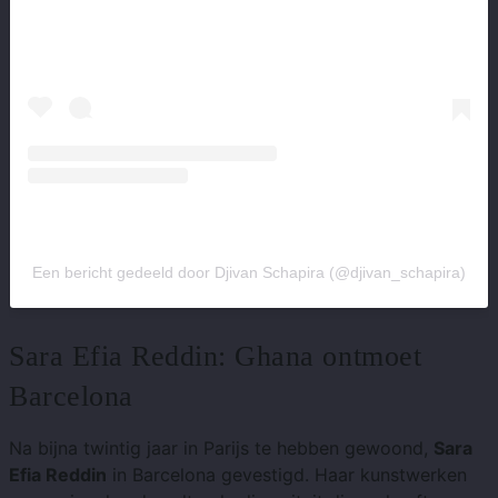
Een bericht gedeeld door Djivan Schapira (@djivan_schapira)
Sara Efia Reddin: Ghana ontmoet
Barcelona
Na bijna twintig jaar in Parijs te hebben gewoond,
Sara
Efia Reddin
in Barcelona gevestigd. Haar kunstwerken