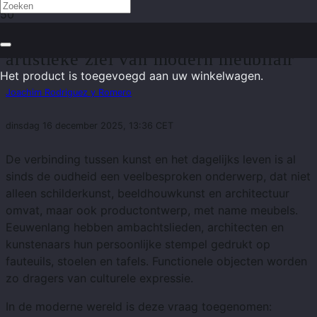
Van Rodin tot interieurontwerp: de
artistieke ziel van modern meubilair
Het product
is toegevoegd aan uw winkelwagen.
Joachim Rodriguez y Romero
dinsdag 16 december 2025, 13:36 CET
De verbinding tussen kunst en het dagelijks leven is al
sinds de oudheid een veelbesproken onderwerp, dat niet
alleen schilderkunst, beeldhouwkunst en architectuur
omvat, maar ook productontwerp, met name meubels.
Eeuwenlang hebben ambachtslieden, architecten en
kunstenaars hun persoonlijke stempel gedrukt op
fauteuils, stoelen en tafels. Functionele objecten worden
zo dragers van culturele expressie.
In de moderne wereld is deze vraag toegenomen: