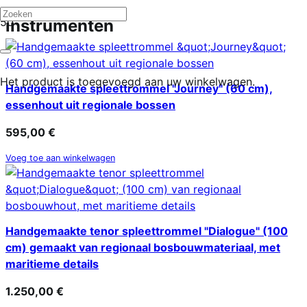
instrumenten
Het product
is toegevoegd aan uw winkelwagen.
Handgemaakte spleettrommel "Journey" (60 cm),
essenhout uit regionale bossen
595,00
€
Voeg toe aan winkelwagen
Handgemaakte tenor spleettrommel "Dialogue" (100
cm) gemaakt van regionaal bosbouwmateriaal, met
maritieme details
1.250,00
€