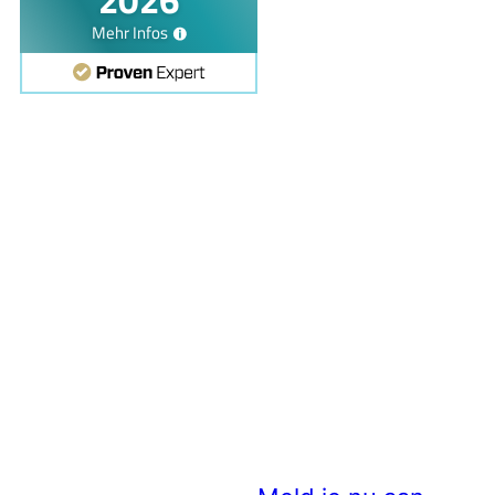
ONZE
NIEUWSBRIEF
Inspiratie –
Interieurideeën –
Exclusieve
aanbiedingen en
kortingen
+ 11% kortingscode voor je
eerste aankoop in de
Kunstplaza-winkel