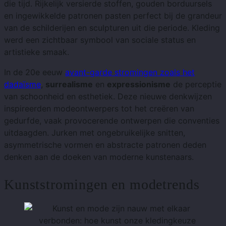
die tijd. Rijkelijk versierde stoffen, gouden borduursels
en ingewikkelde patronen pasten perfect bij de grandeur
van de schilderijen en sculpturen uit die periode. Kleding
werd een zichtbaar symbool van sociale status en
artistieke smaak.
In de 20e eeuw
avant-garde stromingen zoals het
dadaïsme
,
surrealisme
en
expressionisme
de perceptie
van schoonheid en esthetiek. Deze nieuwe denkwijzen
inspireerden modeontwerpers tot het creëren van
gedurfde, vaak provocerende ontwerpen die conventies
uitdaagden. Jurken met ongebruikelijke snitten,
asymmetrische vormen en abstracte patronen deden
denken aan de doeken van moderne kunstenaars.
Kunststromingen en modetrends