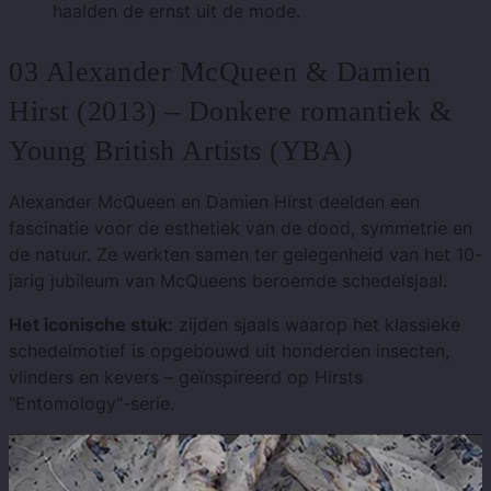
haalden de ernst uit de mode.
03 Alexander McQueen & Damien
Hirst (2013) – Donkere romantiek &
Young British Artists (YBA)
Alexander McQueen en Damien Hirst deelden een
fascinatie voor de esthetiek van de dood, symmetrie en
de natuur. Ze werkten samen ter gelegenheid van het 10-
jarig jubileum van McQueens beroemde schedelsjaal.
Het iconische stuk:
zijden sjaals waarop het klassieke
schedelmotief is opgebouwd uit honderden insecten,
vlinders en kevers – geïnspireerd op Hirsts
"Entomology"-serie.