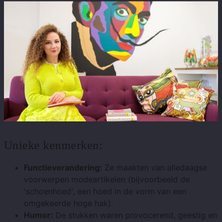
Unieke kenmerken:
Functieverandering:
Ze maakten van alledaagse
voorwerpen modeartikelen (bijvoorbeeld de
'schoenhoed', een hoed in de vorm van een
omgekeerde hoge hak).
Humor:
De stukken waren provocerend, geestig en