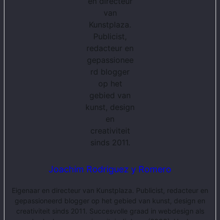
Joachim Rodriguez y Romero
Eigenaar en directeur van Kunstplaza. Publicist, redacteur en
gepassioneerd blogger op het gebied van kunst, design en
creativiteit sinds 2011. Succesvolle graad in webdesign als