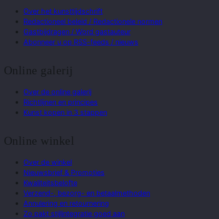
Over het kunsttijdschrift
Redactioneel beleid / Redactionele normen
Gastbijdragen / Word gastauteur
Abonneer u op RSS-feeds / nieuws
Online galerij
Over de online galerij
Richtlijnen en principes
Kunst kopen in 3 stappen
Online winkel
Over de winkel
Nieuwsbrief & Promoties
Kwaliteitsbelofte
Verzend-, bezorg- en betaalmethoden
Annulering en retournering
Zo pakt stijlintegratie goed aan