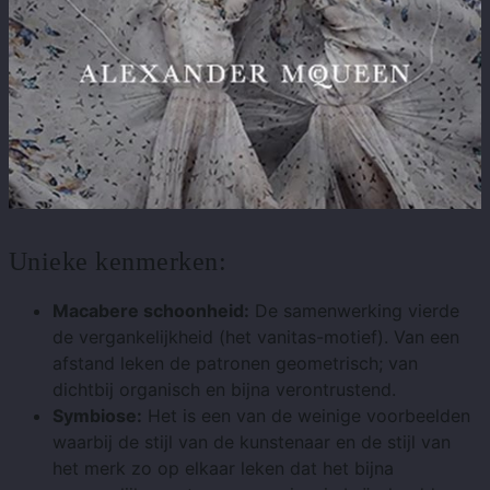
Unieke kenmerken:
Macabere schoonheid:
De samenwerking vierde
de vergankelijkheid (het vanitas-motief). Van een
afstand leken de patronen geometrisch; van
dichtbij organisch en bijna verontrustend.
Symbiose:
Het is een van de weinige voorbeelden
waarbij de stijl van de kunstenaar en de stijl van
het merk zo op elkaar leken dat het bijna