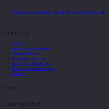
Abstracte fotografie - motieven voorbij de realiteit
Kunstplaza
Over ons
Juridische kennisgeving
Toegankelijkheid
Persruimte / Mediakit
Reclame op Kunstplaza
FAQ – Veelgestelde vragen
Contact
Talen
Kunst tijdschrift