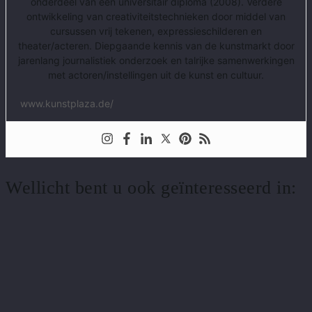
onderdeel van een universitair diploma (2008). Verdere
ontwikkeling van creativiteitstechnieken door middel van
cursussen vrij tekenen, expressieschilderen en
theater/acteren. Diepgaande kennis van de kunstmarkt door
jarenlang journalistiek onderzoek en talrijke samenwerkingen
met actoren/instellingen uit de kunst en cultuur.
www.kunstplaza.de/
Wellicht bent u ook geïnteresseerd in: