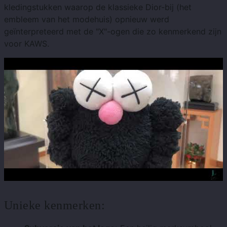
kledingstukken waarop de klassieke Dior-bij (het
embleem van het modehuis) opnieuw werd
geïnterpreteerd met de "X"-ogen die zo kenmerkend zijn
voor KAWS.
Unieke kenmerken: