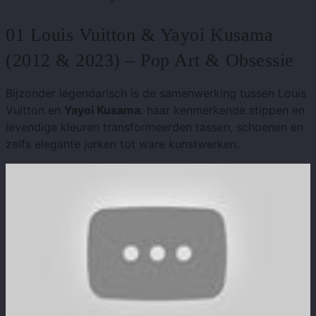
01 Louis Vuitton & Yayoi Kusama
(2012 & 2023) – Pop Art & Obsessie
Bijzonder legendarisch is de samenwerking tussen Louis
Vuitton en
Yayoi Kusama
: haar kenmerkende stippen en
levendige kleuren transformeerden tassen, schoenen en
zelfs elegante jurken tot ware kunstwerken.