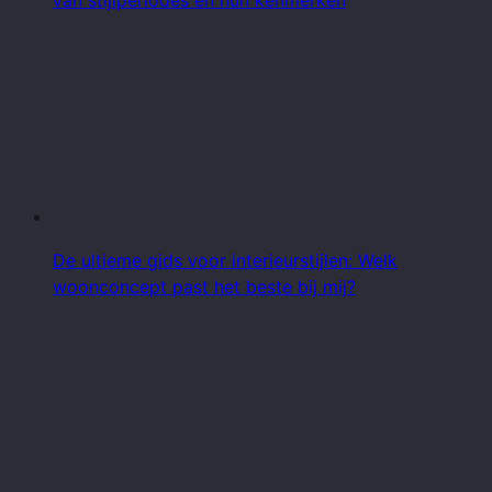
van stijlperiodes en hun kenmerken
De ultieme gids voor interieurstijlen: Welk
woonconcept past het beste bij mij?