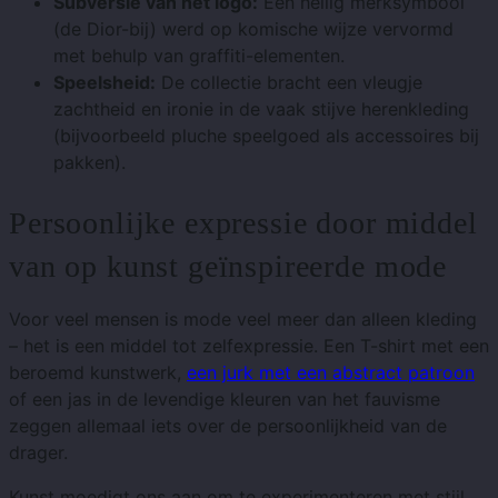
Subversie van het logo:
Een heilig merksymbool
(de Dior-bij) werd op komische wijze vervormd
met behulp van graffiti-elementen.
Speelsheid:
De collectie bracht een vleugje
zachtheid en ironie in de vaak stijve herenkleding
(bijvoorbeeld pluche speelgoed als accessoires bij
pakken).
Persoonlijke expressie door middel
van op kunst geïnspireerde mode
Voor veel mensen is mode veel meer dan alleen kleding
– het is een middel tot zelfexpressie. Een T-shirt met een
beroemd kunstwerk,
een jurk met een abstract patroon
of een jas in de levendige kleuren van het fauvisme
zeggen allemaal iets over de persoonlijkheid van de
drager.
Kunst moedigt ons aan om te experimenteren met stijl,