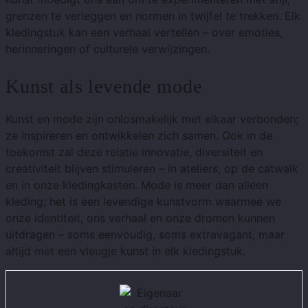
grenzen te verleggen en normen in twijfel te trekken. Elk
kledingstuk kan een verhaal vertellen – over emoties,
herinneringen of culturele verwijzingen.
Kunst als levende mode
Kunst en mode zijn onlosmakelijk met elkaar verbonden;
ze inspireren en ontwikkelen zich samen. Ook in de
toekomst zal deze relatie innovatie, diversiteit en
creativiteit blijven stimuleren – in ateliers, op de catwalk
en in onze kledingkasten. Mode is meer dan alleen
kleding; het is een levendige kunstvorm waarmee we
onze identiteit, ons verhaal en onze dromen kunnen
uitdragen – soms eenvoudig, soms extravagant, maar
altijd met een vleugje kunst in elk kledingstuk.