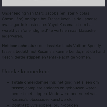
Onder leiding van Marc Jacobs (en later Nicolas
Ghesquière) nodigde het Franse luxehuis de Japanse
avant-garde kunstenares Yayoi Kusama uit om haar
wereld van 'oneindigheid' te vertalen naar klassieke
lederwaren.
Het iconische stuk:
de klassieke Louis Vuitton Speedy-
tassen, bedekt met Kusama's kenmerkende, met de hand
geschilderde
stippen
en tentakelachtige vormen.
Unieke kenmerken:
Totale onderdompeling:
het ging niet alleen om
tassen; complete etalages en gebouwen waren
bedekt met stippen. Mode werd onderdeel van
Kusama's obsessieve kunstwereld.
Contrast:
LV's sobere, bruin-gouden