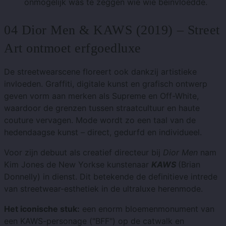
onmogelijk was te zeggen wie wie beïnvloedde.
04 Dior Men & KAWS (2019) – Street
Art ontmoet erfgoedluxe
De streetwearscene floreert ook dankzij artistieke
invloeden. Graffiti, digitale kunst en grafisch ontwerp
geven vorm aan merken als Supreme en Off-White,
waardoor de grenzen tussen straatcultuur en haute
couture vervagen. Mode wordt zo een taal van de
hedendaagse kunst – direct, gedurfd en individueel.
Voor zijn debuut als creatief directeur bij
Dior Men
nam
Kim Jones de New Yorkse kunstenaar
KAWS
(Brian
Donnelly) in dienst. Dit betekende de definitieve intrede
van streetwear-esthetiek in de ultraluxe herenmode.
Het iconische stuk:
een enorm bloemenmonument van
een KAWS-personage ("BFF") op de catwalk en