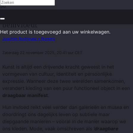
Hoe kunst onze kledingkeuze
beïnvloedt
Het product
is toegevoegd aan uw winkelwagen.
Joachim Rodriguez y Romero
Zaterdag 22 november 2025, 20:41 uur CET
Kunst is altijd een drijvende kracht geweest in het
vormgeven van cultuur, identiteit en persoonlijke
expressie. Wanneer deze twee werelden samenkomen,
verandert kleding van een puur functioneel object in een
draagbaar manifest
.
Hun invloed reikt veel verder dan galerieën en musea en
doordringt ons dagelijks leven op subtiele maar
diepgaande manieren – vooral in de manier waarop we
ons kleden. Mode, vaak omschreven als
'draagbare