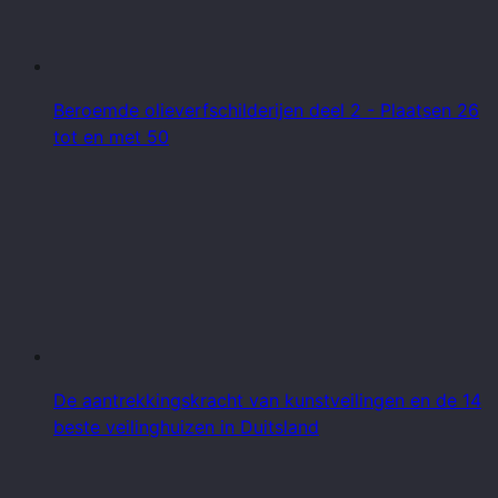
Beroemde olieverfschilderijen deel 2 - Plaatsen 26
tot en met 50
De aantrekkingskracht van kunstveilingen en de 14
beste veilinghuizen in Duitsland