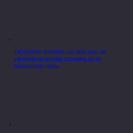
Tattoostijlen ontrafeld: leer alles over de
verschillende soorten tatoeages en de
bijbehorende regels