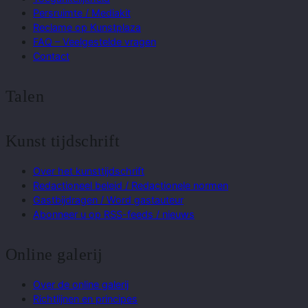
Persruimte / Mediakit
Reclame op Kunstplaza
FAQ – Veelgestelde vragen
Contact
Talen
Kunst tijdschrift
Over het kunsttijdschrift
Redactioneel beleid / Redactionele normen
Gastbijdragen / Word gastauteur
Abonneer u op RSS-feeds / nieuws
Online galerij
Over de online galerij
Richtlijnen en principes