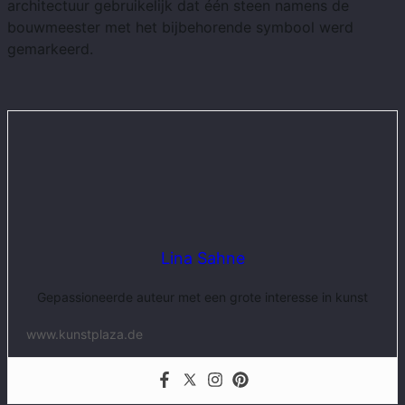
architectuur gebruikelijk dat één steen namens de
bouwmeester met het bijbehorende symbool werd
gemarkeerd.
Lina Sahne
Gepassioneerde auteur met een grote interesse in kunst
www.kunstplaza.de