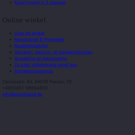
Kunst kopen in 3 stappen
Online winkel
Over de winkel
Nieuwsbrief & Promoties
Kwaliteitsbelofte
Verzend-, bezorg- en betaalmethoden
Annulering en retournering
Zo pakt stijlintegratie goed aan
Partnerprogramma
Carossastr. 8d, 94036 Passau, DE
+49(0)851-96684600
info@kunstplaza.de