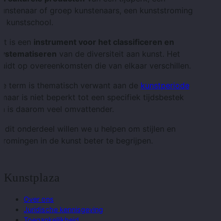
unstenaar of groep kunstenaars, een kunststroming
f kunstschool.
it is een
instrument voor het classificeren en
systematiseren
van de diversiteit aan kunst. Het
uidt op overeenkomsten die van elkaar verschillen.
De term is thematisch verwant aan de
kunstperiode
 maar is niet beperkt tot een specifiek tijdsbestek
n is daarom veel omvattender.
n dit onderdeel willen we u helpen om stijlen en
tromingen in de kunst beter te begrijpen.
Kunstplaza
Over ons
Juridische kennisgeving
Toegankelijkheid