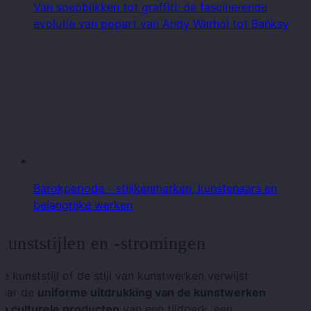
Van soepblikken tot graffiti: de fascinerende
evolutie van popart van Andy Warhol tot Banksy
Barokperiode - stijlkenmerken, kunstenaars en
belangrijke werken
Kunststijlen en -stromingen
e kunststijl of de stijl van kunstwerken verwijst
naar de
uniforme uitdrukking van de kunstwerken
en culturele producten
van een tijdperk, een