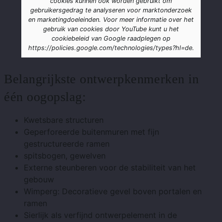
cookies kunnen ook worden gebruikt om
gebruikersgedrag te analyseren voor marktonderzoek
en marketingdoeleinden. Voor meer informatie over het
gebruik van cookies door YouTube kunt u het
cookiebeleid van Google raadplegen op
https://policies.google.com/technologies/types?hl=de.
Belangrijkste ontwerpkenmerken in
één oogopslag:
Kwetsbare structuren
Geperforeerde buitenmuren met fijn
gestructureerde ramen
spitsbogen, gewelven
Externe steunberen voor de stabiliteit van het
gebouw
Wimperg: Decoratieve gevel boven portalen en
ramen
Sierlijk als verfijnd ontwerpelement in de