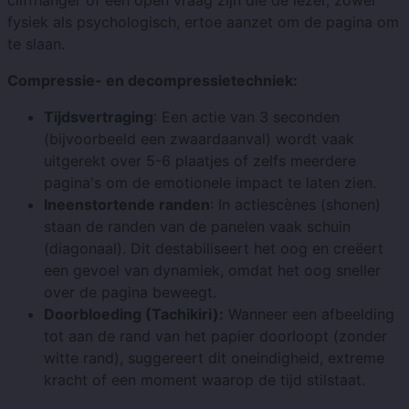
cliffhanger of een open vraag zijn die de lezer, zowel
fysiek als psychologisch, ertoe aanzet om de pagina om
te slaan.
Compressie- en decompressietechniek:
Tijdsvertraging
: Een actie van 3 seconden
(bijvoorbeeld een zwaardaanval) wordt vaak
uitgerekt over 5-6 plaatjes of zelfs meerdere
pagina's om de emotionele impact te laten zien.
Ineenstortende randen
: In actiescènes (shonen)
staan ​​de randen van de panelen vaak schuin
(diagonaal). Dit destabiliseert het oog en creëert
een gevoel van dynamiek, omdat het oog sneller
over de pagina beweegt.
Doorbloeding (Tachikiri):
Wanneer een afbeelding
tot aan de rand van het papier doorloopt (zonder
witte rand), suggereert dit oneindigheid, extreme
kracht of een moment waarop de tijd stilstaat.