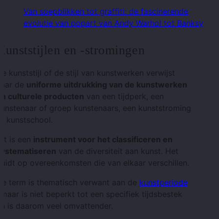
Van soepblikken tot graffiti: de fascinerende
evolutie van popart van Andy Warhol tot Banksy
Kunststijlen en -stromingen
e kunststijl of de stijl van kunstwerken verwijst
naar de
uniforme uitdrukking van de kunstwerken
en culturele producten
van een tijdperk, een
unstenaar of groep kunstenaars, een kunststroming
f kunstschool.
it is een
instrument voor het classificeren en
systematiseren
van de diversiteit aan kunst. Het
uidt op overeenkomsten die van elkaar verschillen.
De term is thematisch verwant aan de
kunstperiode
 maar is niet beperkt tot een specifiek tijdsbestek
n is daarom veel omvattender.