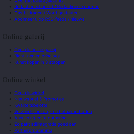
Over het kunsttijdschrift
Redactioneel beleid / Redactionele normen
Gastbijdragen / Word gastauteur
Abonneer u op RSS-feeds / nieuws
Online galerij
Over de online galerij
Richtlijnen en principes
Kunst kopen in 3 stappen
Online winkel
Over de winkel
Nieuwsbrief & Promoties
Kwaliteitsbelofte
Verzend-, bezorg- en betaalmethoden
Annulering en retournering
Zo pakt stijlintegratie goed aan
Partnerprogramma