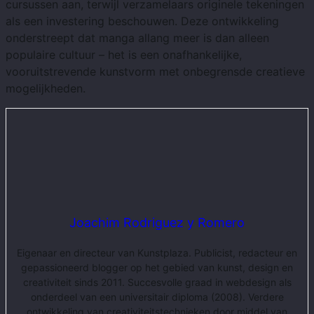
cursussen aan, terwijl verzamelaars originele tekeningen
als een investering beschouwen. Deze ontwikkeling
onderstreept dat manga allang meer is dan alleen
populaire cultuur – het is een onafhankelijke,
vooruitstrevende kunstvorm met onbegrensde creatieve
mogelijkheden.
Joachim Rodriguez y Romero
Eigenaar en directeur van Kunstplaza. Publicist, redacteur en
gepassioneerd blogger op het gebied van kunst, design en
creativiteit sinds 2011. Succesvolle graad in webdesign als
onderdeel van een universitair diploma (2008). Verdere
ontwikkeling van creativiteitstechnieken door middel van