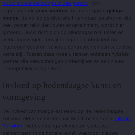
de online winkel manga in alle genres
. Van
experimentele
josei-werken
tot avant-garde
gekiga-
manga,
de volledige diversiteit van deze kunstvorm, die
veel verder reikt dan louter entertainment, wordt hier
getoond. Josei richt zich op alledaagse realiteiten en
werkomgevingen, terwijl gekiga de nadruk legt op
ingetogen gebaren, scherpe contrasten en een subtielere
vertelstijl. Tussen deze twee uitersten ontstaan ​​hybride
vormen die verwachtingen ondermijnen en een nieuw
lezerspubliek aanspreken.
Invloed op hedendaagse kunst en
vormgeving
De invloed van manga-esthetiek op de hedendaagse
kunstwereld is onmiskenbaar. Kunstenaars zoals
Takashi
Murakami
hebben manga-elementen succesvol
geïntegreerd in de hogere kunst, waardoor nieuwe