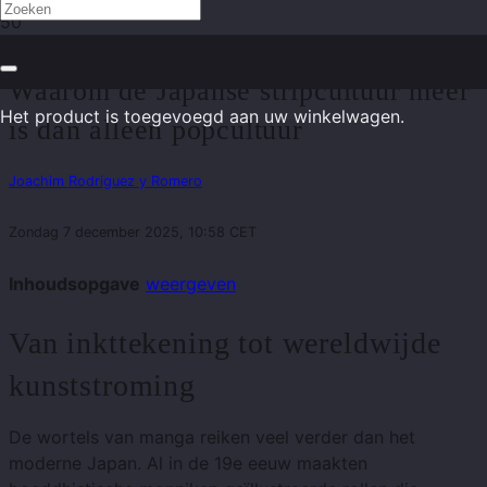
De meeslepende kunst van manga –
Waarom de Japanse stripcultuur meer
Het product
is toegevoegd aan uw winkelwagen.
is dan alleen popcultuur
Joachim Rodriguez y Romero
Zondag 7 december 2025, 10:58 CET
Inhoudsopgave
weergeven
Van inkttekening tot wereldwijde
kunststroming
De wortels van manga reiken veel verder dan het
moderne Japan. Al in de 19e eeuw maakten