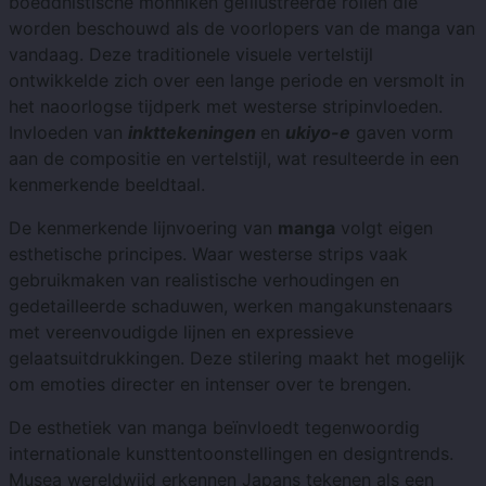
boeddhistische monniken geïllustreerde rollen die
worden beschouwd als de voorlopers van de manga van
vandaag. Deze traditionele visuele vertelstijl
ontwikkelde zich over een lange periode en versmolt in
het naoorlogse tijdperk met westerse stripinvloeden.
Invloeden van
inkttekeningen
en
ukiyo-e
gaven vorm
aan de compositie en vertelstijl, wat resulteerde in een
kenmerkende beeldtaal.
De kenmerkende lijnvoering van
manga
volgt eigen
esthetische principes. Waar westerse strips vaak
gebruikmaken van realistische verhoudingen en
gedetailleerde schaduwen, werken mangakunstenaars
met vereenvoudigde lijnen en expressieve
gelaatsuitdrukkingen. Deze stilering maakt het mogelijk
om emoties directer en intenser over te brengen.
De esthetiek van manga beïnvloedt tegenwoordig
internationale kunsttentoonstellingen en designtrends.
Musea wereldwijd erkennen Japans tekenen als een