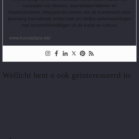
cursussen vrij tekenen, expressieschilderen en
theater/acteren. Diepgaande kennis van de kunstmarkt door
jarenlang journalistiek onderzoek en talrijke samenwerkingen
met actoren/instellingen uit de kunst en cultuur.
www.kunstplaza.de/
Wellicht bent u ook geïnteresseerd in: