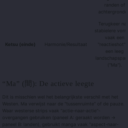
randen of
achtergronde
Terugkeer na
stabielere vorm
vaak een
Ketsu (einde)
Harmonie/Resultaat
"reactieshot" 
een leeg
landschapspan
("Ma").
“Ma” (間): De actieve leegte
Dit is misschien wel het belangrijkste verschil met het
Westen. Ma verwijst naar de "tussenruimte" of de pauze.
Waar westerse strips vaak "actie-naar-actie"-
overgangen gebruiken (paneel A: geraakt worden ->
paneel B: landen), gebruikt manga vaak "aspect-naar-