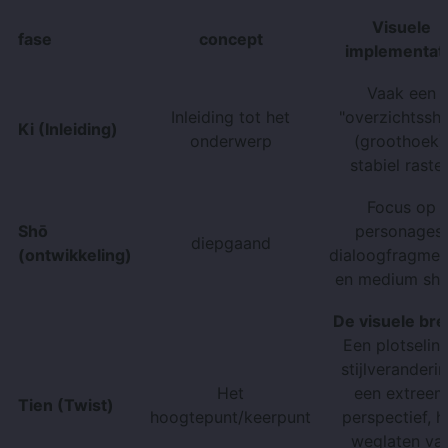
Visuele
fase
concept
implementat
Vaak een
Inleiding tot het
"overzichtssho
Ki (Inleiding)
onderwerp
(groothoek)
stabiel raster
Focus op
Shō
personages,
diepgaand
(ontwikkeling)
dialoogfragmen
en medium sho
De visuele bre
Een plotselin
stijlveranderin
Het
een extreem
Tien (Twist)
hoogtepunt/keerpunt
perspectief, h
weglaten va