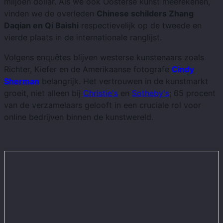
miljoen dollar. Als we ook Oosterse kunst meerekenen,
vinden we de overleden
Chinese schilders Zhang
Daqian en Qi Baishi
respectievelijk op de tweede en
vierde plaats in de internationale ranglijst.
Volgens enquêtes blijven westerse kunstenaars zoals
Richter, Kiefer en de Amerikaanse fotografe
Cindy
Sherman
belangrijk. Het vertrouwen in de kunstmarkt
groeit, niet alleen bij
Christie's
en
Sotheby's
; 65 procent
van de verzamelaars gelooft in een cruciale rol voor
online bedrijven binnen de kunstwereld.