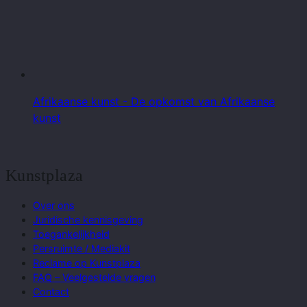
Afrikaanse kunst - De opkomst van Afrikaanse
kunst
Kunstplaza
Over ons
Juridische kennisgeving
Toegankelijkheid
Persruimte / Mediakit
Reclame op Kunstplaza
FAQ – Veelgestelde vragen
Contact