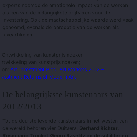
experts noemde de emotionele impact van de werken
als een van de belangrijkste drijfveren voor de
investering. Ook de maatschappelijke waarde werd vaak
genoemd, evenals de perceptie van de werken als
luxeartikelen.
ntwikkeling van kunstprijsindexen;
ron:
Art Investment Blog: Art Markets 2013 –
nvestment Returns of Modern Art
De belangrijkste kunstenaars van
2012/2013
Tot de duurste levende kunstenaars in het westen van
de wereld behoren vier Duitsers:
Gerhard Richter,
Rosemarie Trockel, Georg Baselitz en de schilder en