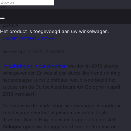
Ontwikkelingen op de kunstmarkt in
2013
Het product
is toegevoegd aan uw winkelwagen.
Joachim Rodriguez y Romero
Donderdag 3 juli 2025, 13:09 CEST
Investeringen in kunstwerken
werden in 2013 steeds
winstgevender. Er was al een duidelijke trend richting
hedendaagse kunst zichtbaar, wat bijvoorbeeld het
succes van de Duitse kunstbeurs Art Cologne in april
2013 verklaart.
Galeristen in de markt voor hedendaagse en moderne
kunst waren over het algemeen tevreden. Zoals
directeur Daniel Hug in een eindrapport stelde,
Art
Cologne
opnieuw teruggekeerd naar de top van de