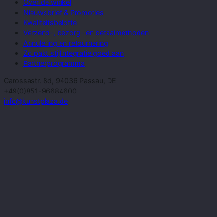
Over de winkel
Nieuwsbrief & Promoties
Kwaliteitsbelofte
Verzend-, bezorg- en betaalmethoden
Annulering en retournering
Zo pakt stijlintegratie goed aan
Partnerprogramma
Carossastr. 8d, 94036 Passau, DE
+49(0)851-96684600
info@kunstplaza.de