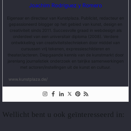
Joachim Rodriguez y Romero
Eigenaar en directeur van Kunstplaza. Publicist, redacteur en
gepassioneerd blogger op het gebied van kunst, design en
creativiteit sinds 2011. Succesvolle graad in webdesign als
onderdeel van een universitair diploma (2008). Verdere
ontwikkeling van creativiteitstechnieken door middel van
cursussen vrij tekenen, expressieschilderen en
theater/acteren. Diepgaande kennis van de kunstmarkt door
jarenlang journalistiek onderzoek en talrijke samenwerkingen
met actoren/instellingen uit de kunst en cultuur.
www.kunstplaza.de/
Wellicht bent u ook geïnteresseerd in: