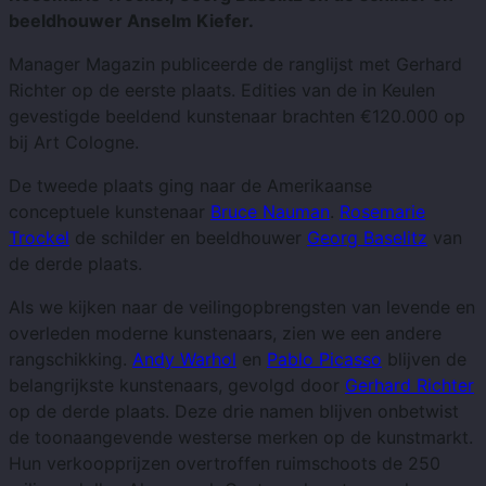
beeldhouwer Anselm Kiefer.
Manager Magazin publiceerde de ranglijst met Gerhard
Richter op de eerste plaats. Edities van de in Keulen
gevestigde beeldend kunstenaar brachten €120.000 op
bij Art Cologne.
De tweede plaats ging naar de Amerikaanse
conceptuele kunstenaar
Bruce Nauman
.
Rosemarie
Trockel
de schilder en beeldhouwer
Georg Baselitz
van
de derde plaats.
Als we kijken naar de veilingopbrengsten van levende en
overleden moderne kunstenaars, zien we een andere
rangschikking.
Andy Warhol
en
Pablo Picasso
blijven de
belangrijkste kunstenaars, gevolgd door
Gerhard Richter
op de derde plaats. Deze drie namen blijven onbetwist
de toonaangevende westerse merken op de kunstmarkt.
Hun verkoopprijzen overtroffen ruimschoots de 250