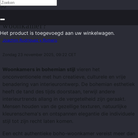
Hoe ontwerp je een authentieke boho-
woonkamer?
Het product
is toegevoegd aan uw winkelwagen.
Joachim Rodriguez y Romero
Zondag 23 november 2025, 09:22 CET
Woonkamers in bohemian stijl
vieren het
onconventionele met hun creatieve, culturele en vrije
benadering van interieurontwerp. De bohemian esthetiek
heeft de tand des tijds doorstaan, terwijl andere
interieurtrends allang in de vergetelheid zijn geraakt.
Mensen houden van de gezellige texturen, natuurlijke
kleurenschema's en ontspannen elegantie die individuele
stijl tot zijn recht laten komen.
Een echt authentieke boho-woonkamer vereist meer dan