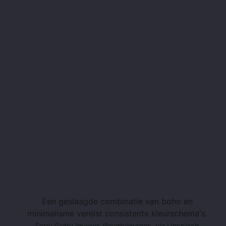
Een geslaagde combinatie van boho en
minimalisme vereist consistente kleurschema's.
Foto: Getty Images @gettyimages, via Unsplash