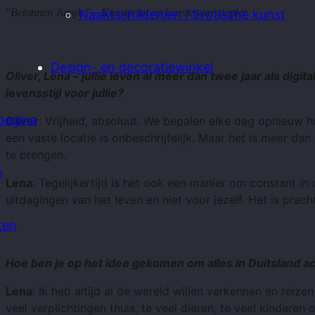
"Betonnen Jungle" – Kunstprint op kunstenaarspapier
Naaktschilderijen / Erotische kunst
Design- en decoratiewinkel
Oliver, Lena – jullie leven al meer dan twee jaar als digi
levensstijl voor jullie?
pagina
Oliver
: Vrijheid, absoluut. We bepalen elke dag opnieuw h
een vaste locatie is onbeschrijfelijk. Maar het is meer da
te brengen.
e
Lena
: Tegelijkertijd is het ook een manier om constant in
uitdagingen van het leven en niet voor jezelf. Het is pracht
ken
Hoe ben je op het idee gekomen om alles in Duitsland ac
Lena
: Ik heb altijd al de wereld willen verkennen en reiz
veel verplichtingen thuis, te veel dieren, te veel kinderen