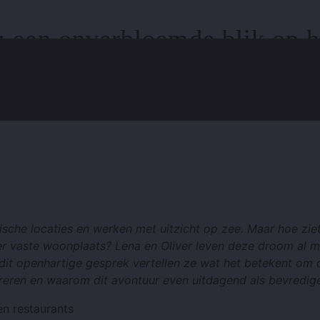
e: een onverbloemde blik op h
de
tische locaties en werken met uitzicht op zee. Maar hoe zie
nder vaste woonplaats? Lena en Oliver leven deze droom al 
 dit openhartige gesprek vertellen ze wat het betekent om 
greren en waarom dit avontuur even uitdagend als bevredige