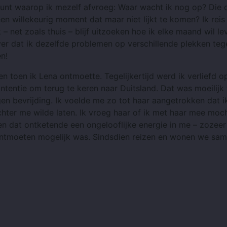
 punt waarop ik mezelf afvroeg: Waar wacht ik nog op? Die
n willekeurig moment dat maar niet lijkt te komen? Ik reis
k – net zoals thuis – blijf uitzoeken hoe ik elke maand wil le
iever dat ik dezelfde problemen op verschillende plekken t
en!
ren toen ik Lena ontmoette. Tegelijkertijd werd ik verliefd o
ntentie om terug te keren naar Duitsland. Dat was moeilijk 
en bevrijding. Ik voelde me zo tot haar aangetrokken dat i
achter me wilde laten. Ik vroeg haar of ik met haar mee moc
 en dat ontketende een ongelooflijke energie in me – zozeer
 ontmoeten mogelijk was. Sindsdien reizen en wonen we sa