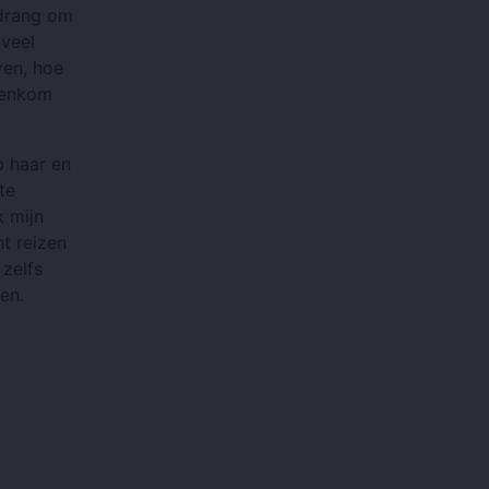
 drang om
 veel
ven, hoe
egenkom
p haar en
te
k mijn
ht reizen
 zelfs
men.