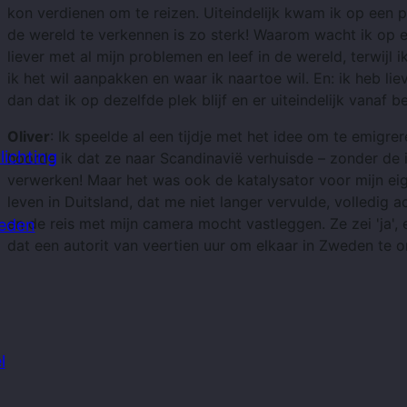
kon verdienen om te reizen. Uiteindelijk kwam ik op een
de wereld te verkennen is zo sterk! Waarom wacht ik op ee
liever met al mijn problemen en leef in de wereld, terwijl i
ik het wil aanpakken en waar ik naartoe wil. En: ik heb l
dan dat ik op dezelfde plek blijf en er uiteindelijk vanaf b
Oliver
: Ik speelde al een tijdje met het idee om te emigre
ichting
hoorde ik dat ze naar Scandinavië verhuisde – zonder de i
verwerken! Maar het was ook de katalysator voor mijn eig
leven in Duitsland, dat me niet langer vervulde, volledig 
en de reis met mijn camera mocht vastleggen. Ze zei 'ja',
leden
dat een autorit van veertien uur om elkaar in Zweden te
l