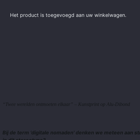
Het product
is toegevoegd aan uw winkelwagen.
“Twee werelden ontmoeten elkaar” – Kunstprint op Alu-Dibond
Bij de term 'digitale nomaden' denken we meteen aan st