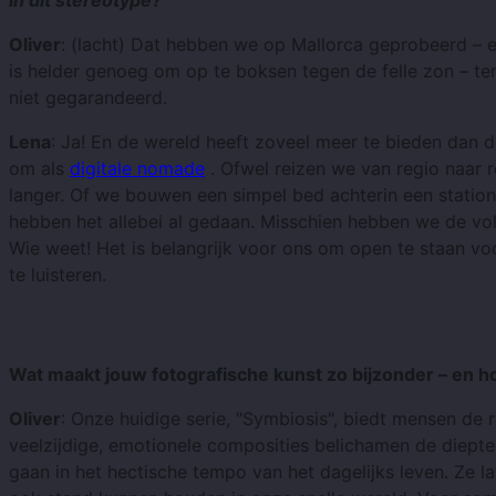
in dit stereotype?
Oliver
: (lacht) Dat hebben we op Mallorca geprobeerd – en
is helder genoeg om op te boksen tegen de felle zon – ten
niet gegarandeerd.
Lena
: Ja! En de wereld heeft zoveel meer te bieden dan d
om als
digitale nomade
. Ofwel reizen we van regio naar 
langer. Of we bouwen een simpel bed achterin een stati
hebben het allebei al gedaan. Misschien hebben we de vo
Wie weet! Het is belangrijk voor ons om open te staan ​​v
te luisteren.
Wat maakt jouw fotografische kunst zo bijzonder – en 
Oliver
: Onze huidige serie, "Symbiosis", biedt mensen de r
veelzijdige, emotionele composities belichamen de diep
gaan in het hectische tempo van het dagelijks leven. Ze la