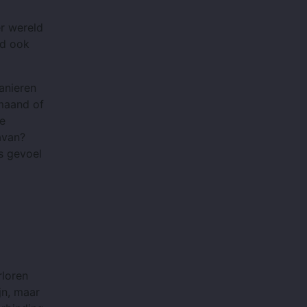
er wereld
nd ook
anieren
 maand of
e
avan?
s gevoel
rloren
jn, maar