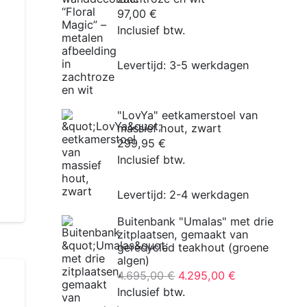
97,00
€
Inclusief btw.
Levertijd:
3-5 werkdagen
"LovYa" eetkamerstoel van
massief hout, zwart
299,95
€
Inclusief btw.
Levertijd:
2-4 werkdagen
Buitenbank "Umalas" met drie
zitplaatsen, gemaakt van
gerecycled teakhout (groene
algen)
De
De
4.695,00
€
4.295,00
€
oorspronkelijke
huidige
Inclusief btw.