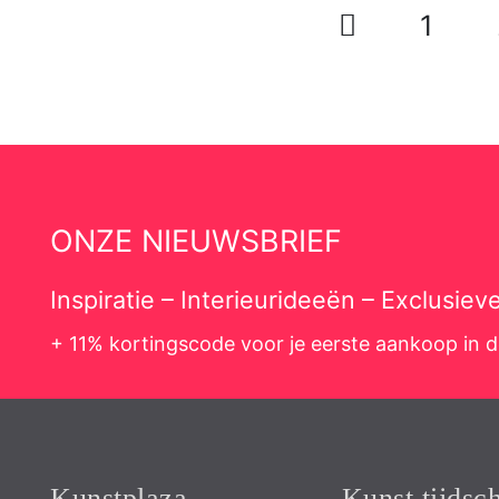
1
ONZE NIEUWSBRIEF
Inspiratie – Interieurideeën – Exclusie
+ 11% kortingscode voor je eerste aankoop in 
Kunstplaza
Kunst tijdsch