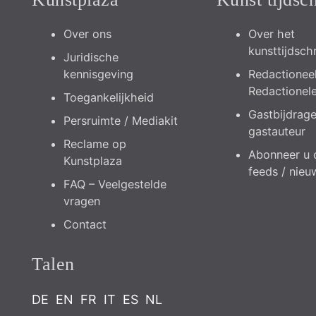
Over ons
Over het
kunsttijdschr
Juridische
kennisgeving
Redactioneel
Redactionel
Toegankelijkheid
Gastbijdrag
Persruimte / Mediakit
gastauteur
Reclame op
Abonneer u 
Kunstplaza
feeds / nieu
FAQ – Veelgestelde
vragen
Contact
Talen
DE
EN
FR
IT
ES
NL