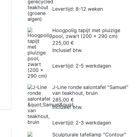
prijs
prijs
was:
is:
Levertijd:
8-12 weken
€4.695,00
€4.295,00.
Hoogpolig tapijt met pluizige
pool, zwart (200 x 290 cm)
225,00
€
Inclusief btw.
Levertijd:
2-5 werkdagen
J-Line ronde salontafel "Samuel"
van teakhout, bruin
285,00
€
Inclusief btw.
Levertijd:
2-3 werkdagen
Sculpturale tafellamp "Contour"