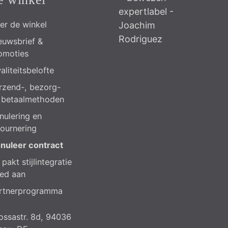
er de winkel
euwsbrief &
omoties
aliteitsbelofte
rzend-, bezorg-
 betaalmethoden
nulering en
tournering
nuleer contract
pakt stijlintegratie
ed aan
rtnerprogramma
ossastr. 8d, 94036