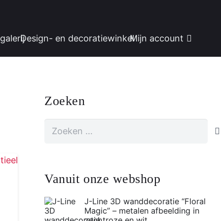
galerij
Design- en decoratiewinkel
Mijn account
Zoeken
Zoeken
naar:
Vanuit onze webshop
J-Line 3D wanddecoratie “Floral
Magic” – metalen afbeelding in
zachtroze en wit