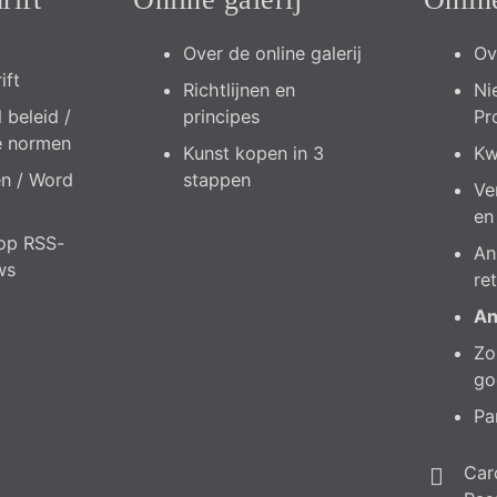
Over de online galerij
Ov
ift
Richtlijnen en
Ni
 beleid /
principes
Pr
e normen
Kunst kopen in 3
Kw
en / Word
stappen
Ve
en
op RSS-
An
ws
re
An
Zo 
go
Pa
Car