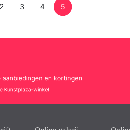
2
3
4
5
ve aanbiedingen en kortingen
de Kunstplaza-winkel
rift
Online galerij
Onlin