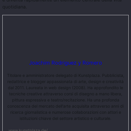
quotidiana.
Joachim Rodriguez y Romero
Titolare e amministratore delegato di Kunstplaza. Pubblicista,
redattrice e blogger appassionata di arte, design e creatività
dal 2011. Laureata in web design (2008). Ha approfondito le
tecniche creative attraverso corsi di disegno a mano libera,
pittura espressiva e teatro/recitazione. Ha una profonda
conoscenza del mercato dell'arte acquisita attraverso anni di
ricerca giornalistica e numerose collaborazioni con attori e
istituzioni chiave del settore artistico e culturale.
www.kunstplaza.de/