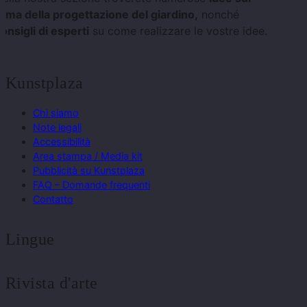
ema della progettazione del giardino,
nonché
onsigli di esperti
su come realizzare le vostre idee.
Kunstplaza
Chi siamo
Note legali
Accessibilità
Area stampa / Media kit
Pubblicità su Kunstplaza
FAQ – Domande frequenti
Contatto
Lingue
Rivista d'arte