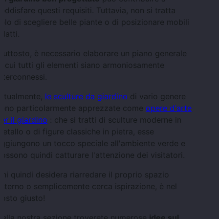
oddisfare questi requisiti. Tuttavia, non si tratta
olo di scegliere belle piante o di posizionare mobili
datti.
iuttosto, è necessario elaborare un piano generale
n cui tutti gli elementi siano armoniosamente
nterconnessi.
Attualmente,
le sculture da giardino
di vario genere
sono particolarmente apprezzate come
opere d'arte
er il giardino
: che si tratti di sculture moderne in
etallo o di figure classiche in pietra, esse
ggiungono un tocco speciale all'ambiente verde e
ossono quindi catturare l'attenzione dei visitatori.
hi quindi desidera riarredare il proprio spazio
sterno o semplicemente cerca ispirazione, è nel
osto giusto!
Nella nostra sezione troverete numerose
idee sul