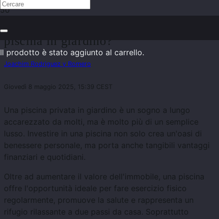
Perché vale la pena investire in una
piscina in giardino?
Il prodotto
è stato aggiunto al carrello.
Joachim Rodriguez y Romero
Giovedì 8 maggio 2025, 15:39 CEST
Una piscina privata in giardino è un sogno a lungo
accarezzato da molti, ma è molto più di un semplice
lusso. Investire in una piscina non solo crea un'oasi di
benessere personale, ma porta anche tangibili vantaggi
finanziari e quotidiani.
Oltre ad aumentare il valore dell'immobile, una piscina
offre l'opportunità ideale per fare esercizio fisico
regolarmente, promuove la salute e rappresenta un
rifugio rilassante a due passi da casa. Soprattutto