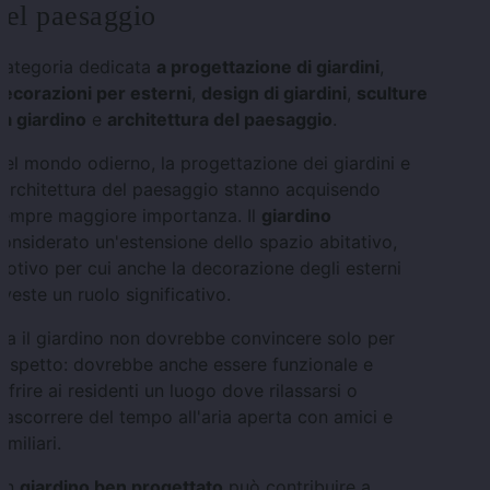
del paesaggio
Categoria dedicata
a progettazione di giardini
,
ecorazioni per esterni
,
design di giardini
,
sculture
a giardino
e
architettura del paesaggio
.
el mondo odierno, la progettazione dei giardini e
'architettura del paesaggio stanno acquisendo
sempre maggiore importanza. Il
giardino
onsiderato un'estensione dello spazio abitativo,
otivo per cui anche la decorazione degli esterni
iveste un ruolo significativo.
a il giardino non dovrebbe convincere solo per
'aspetto: dovrebbe anche essere funzionale e
ffrire ai residenti un luogo dove rilassarsi o
rascorrere del tempo all'aria aperta con amici e
amiliari.
Un
giardino ben progettato
può contribuire a