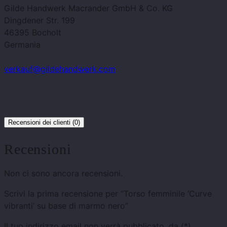
Gilde Handwerk Macrander GmbH & Co. KG
Dingdener Str. 199
46395 Bocholt
Germania
verkauf@gildehandwerk.com
Recensioni dei clienti (0)
Recensioni
Non ci sono ancora recensioni.
Scrivi la prima recensione per “Torso femminile ‘Curve
vibranti’ su base di marmo nero”
Il tuo indirizzo email non verrà pubblicato.
da
(*).