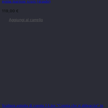
resina marrone scuro (grande)
119,00
€
Aggiungi al carrello
Scultura astratta di coppia J-Line "Coppia che si abbraccia" in