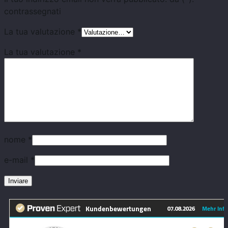
contrassegnati
La tua valutazione
*
La tua valutazione
*
nome
*
e-mail
*