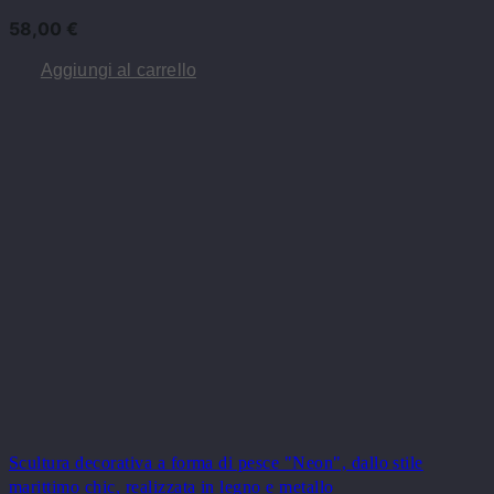
58,00
€
Aggiungi al carrello
Scultura decorativa a forma di pesce "Neon", dallo stile
marittimo chic, realizzata in legno e metallo