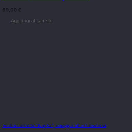
69,00
€
Aggiungi al carrello
Scultura astratta "Kupka", omaggio all'arte moderna