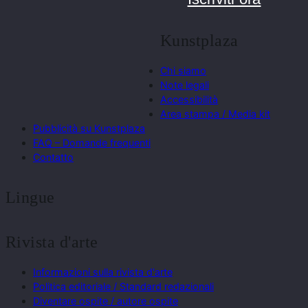
Kunstplaza
Chi siamo
Note legali
Accessibilità
Area stampa / Media kit
Pubblicità su Kunstplaza
FAQ – Domande frequenti
Contatto
Lingue
Rivista d'arte
Informazioni sulla rivista d'arte
Politica editoriale / Standard redazionali
Diventare ospite / autore ospite