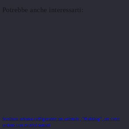
Potrebbe anche interessarti:
Scultura urbana raffigurante un animale, "Bulldog", un cane
seduto con motivi tatuati