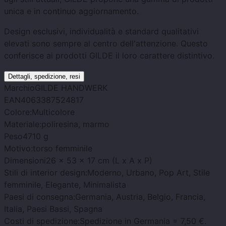
unica e in continuo aggiornamento.
Design esclusivi, individualità e standard qualitativi
elevati sono sempre al centro dell'attenzione. Questo
conferisce ai prodotti GILDE il loro carattere distintivo.
Dettagli, spedizione, resi
Marchio
GILDE HANDWERK
EAN
4063387524817
Colore:
Multicolore
Materiale:
poliresina, marmo
Peso
4710 g
Motivo:
torso femminile
Dimensioni
26 x 53 x 17 cm (L x A x P)
Stili di interior design:
Moderno, Urbano, Pop Art, Stile
femminile, Elegante, Minimalista
Paesi di consegna:
Germania, Austria, Belgio, Francia,
Italia, Paesi Bassi, Spagna
Costi di spedizione:
Spedizione in Germania = 7,50 €.