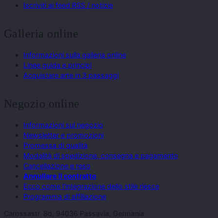
Iscriviti ai feed RSS / notizie
Galleria online
Informazioni sulla galleria online
Linee guida e principi
Acquistare arte in 3 passaggi
Negozio online
Informazioni sul negozio
Newsletter e promozioni
Promessa di qualità
Modalità di spedizione, consegna e pagamento
Cancellazione e reso
Annullare il contratto
Ecco come l'integrazione dello stile riesce
Programma di affiliazione
Carossastr. 8d, 94036 Passavia, Germania