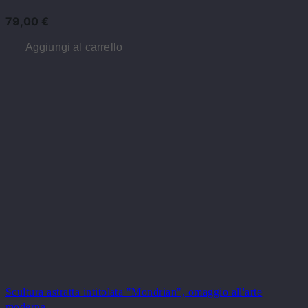
79,00
€
Aggiungi al carrello
Scultura astratta intitolata "Mondrian", omaggio all'arte
moderna