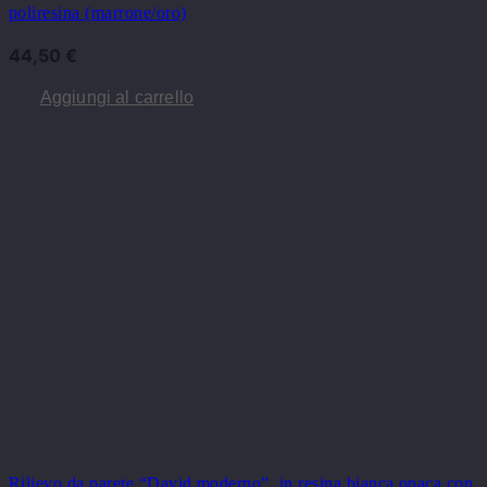
poliresina (marrone/oro)
44,50
€
Aggiungi al carrello
Rilievo da parete “David moderno”, in resina bianca opaca con