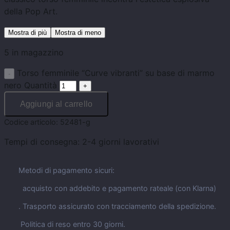
della Pop Art.
Mostra di più
Mostra di meno
5 in magazzino
Torso femminile “Curve vibranti” su base di marmo
nero Quantità
Aggiungi al carrello
Codice articolo:
52481-g
Tempi di consegna:
2-4 giorni lavorativi
Metodi di pagamento sicuri:
acquisto con addebito e pagamento rateale (con Klarna)
. Trasporto assicurato con tracciamento della spedizione.
Politica di reso entro 30 giorni.