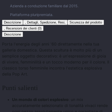
Azienda a conduzione familiare dal 2015.
Piattaforma pluripremiata.
Descrizione
, Dettagli, Spedizione, Resi,
Sicurezza del prodotto
, Recensioni dei clienti (0)
Descrizione
Porta l'energia degli anni '60 direttamente nella tua
galleria domestica. Questa scultura è molto più di un
semplice oggetto decorativo: è un'espressione di gioia
di vivere, femminilità e un tocco moderno per il colore. Il
classico torso femminile incontra l'estetica esplosiva
della Pop Art.
Punti salienti
Un mondo di colori esplosivo
: un mix
accuratamente selezionato di tonalità vivaci rende
ogni pezzo assolutamente unico e garantisce di