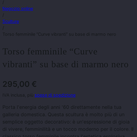
/
Negozio online
/
Sculture
/
Torso femminile “Curve vibranti” su base di marmo nero
Torso femminile “Curve
vibranti” su base di marmo nero
295,00
€
IVA inclusa, più
spese di spedizione
Porta l'energia degli anni '60 direttamente nella tua
galleria domestica. Questa scultura è molto più di un
semplice oggetto decorativo: è un'espressione di gioia
di vivere, femminilità e un tocco moderno per il colore. Il
classico torso femminile incontra l'estetica esplosiva