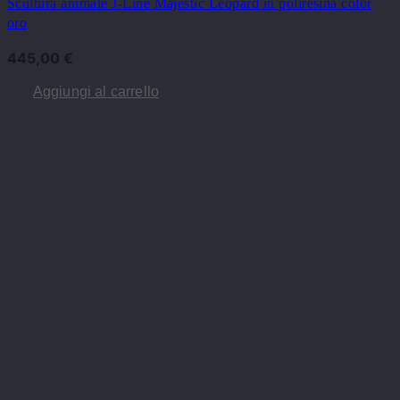
Scultura animale J-Line Majestic Leopard in poliresina color
oro
445,00
€
Aggiungi al carrello