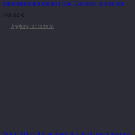
Figura astratta in alluminio J-Line "Due facce" su base nera
149,00
€
Aggiungi al carrello
Bulldog J-Line sullo skateboard, statuetta di animale in bronzo