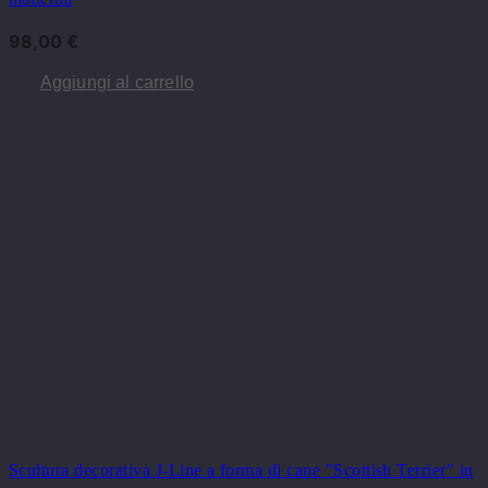
98,00
€
Aggiungi al carrello
Scultura decorativa J-Line a forma di cane "Scottish Terrier" in