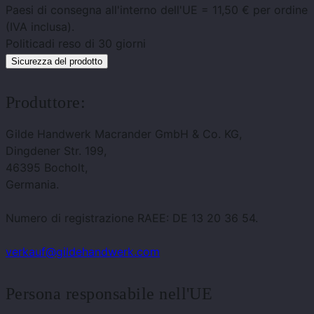
Paesi di consegna all'interno dell'UE = 11,50 € per ordine
(IVA inclusa).
Politica
di reso di 30 giorni
Sicurezza del prodotto
Produttore:
Gilde Handwerk Macrander GmbH & Co. KG,
Dingdener Str. 199,
46395 Bocholt,
Germania.
Numero di registrazione RAEE: DE 13 20 36 54.
verkauf@gildehandwerk.com
Persona responsabile nell'UE