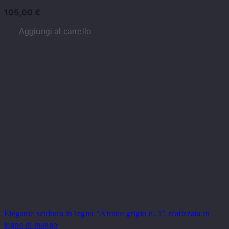
105,00
€
Aggiungi al carrello
Elegante scultura in legno “Airone grigio n. 1” realizzata in
legno di mango