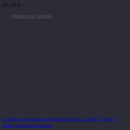
95,00
€
Aggiungi al carrello
Scultura semi-astratta a forma di testa di cavallo "Cheval",
effetto metallico argentato