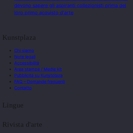
devono sapere gli aspiranti collezionisti prima del
loro primo acquisto d'arte
Kunstplaza
Chi siamo
Note legali
Accessibilità
Area stampa / Media kit
Pubblicità su Kunstplaza
FAQ – Domande frequenti
Contatto
Lingue
Rivista d'arte