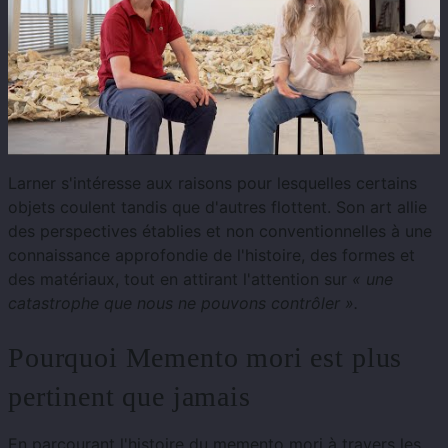
Larner s'intéresse aux raisons pour lesquelles certains
objets coulent tandis que d'autres flottent. Son art allie
des perspectives établies et non conventionnelles à une
connaissance approfondie de l'histoire, des formes et
des matériaux, tout en attirant l'attention sur
« une
catastrophe que nous ne pouvons contrôler ».
Pourquoi Memento mori est plus
pertinent que jamais
En parcourant l'histoire du memento mori à travers les