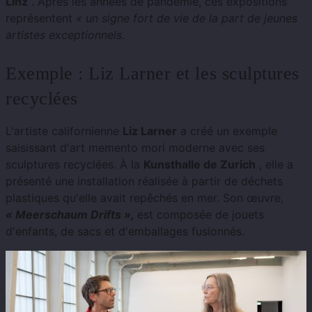
Linz
. Après les années de pandémie, ces expositions
représentent
« un signe fort de vie de la part de jeunes
artistes exceptionnels
.
Exemple : Liz Larner et les sculptures
recyclées
L'artiste californienne
Liz Larner
a créé un exemple
saisissant d'art memento mori moderne avec ses
sculptures recyclées. À la
Kunsthalle de Zurich
, elle a
présenté une installation réalisée à partir de déchets
plastiques qu'elle avait repêchés en mer. Son œuvre,
« Meerschaum Drifts »,
est composée de jouets
d'enfants, de sacs et d'emballages fusionnés.