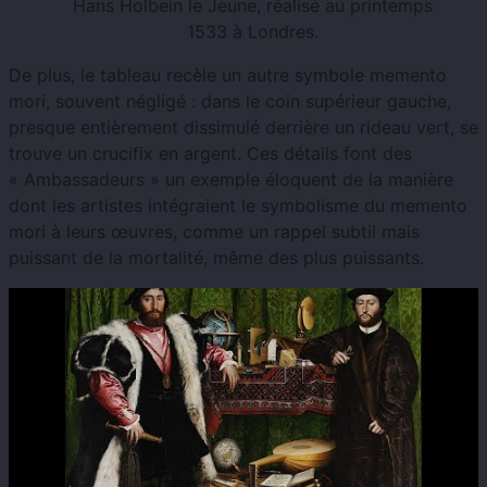
Hans Holbein le Jeune, réalisé au printemps
1533 à Londres.
De plus, le tableau recèle un autre symbole memento
mori, souvent négligé : dans le coin supérieur gauche,
presque entièrement dissimulé derrière un rideau vert, se
trouve un crucifix en argent. Ces détails font des
« Ambassadeurs » un exemple éloquent de la manière
dont les artistes intégraient le symbolisme du memento
mori à leurs œuvres, comme un rappel subtil mais
puissant de la mortalité, même des plus puissants.