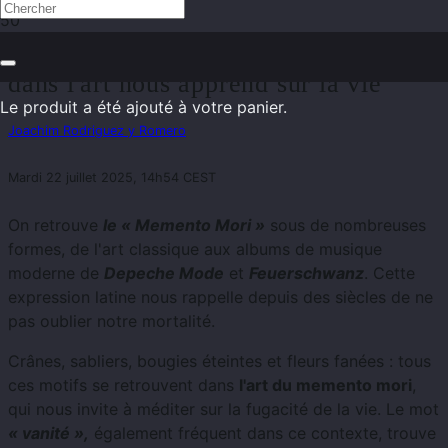
Memento Mori : Ce que la fugacité
dans l'art nous apprend sur la vie
Le produit
a été ajouté à votre panier.
Joachim Rodriguez y Romero
Mardi 22 juillet 2025, 14h54 CEST
On retrouve
le « Memento Mori »
sous de nombreuses
formes, de l'art classique aux albums de musique
moderne de
Depeche Mode
et
Feuerschwanz
. Cette
expression latine nous rappelle depuis des siècles de ne
pas oublier notre mortalité.
Crânes, sabliers, bougies éteintes et fleurs fanées : tous
ces motifs se retrouvent dans
l'art du memento mori
,
qui nous invite à méditer sur la fugacité de la vie. Le mot
« vanité »,
également fréquent dans ce contexte, trouve