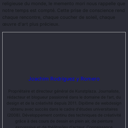
religieuse du monde, le memento mori nous rappelle que
notre temps est compté. Cette prise de conscience rend
chaque rencontre, chaque coucher de soleil, chaque
œuvre d'art plus précieux.
Joachim Rodriguez y Romero
Propriétaire et directeur général de Kunstplaza. Journaliste,
rédacteur et blogueur passionné dans le domaine de l'art, du
design et de la créativité depuis 2011. Diplôme de webdesign
obtenu avec succès dans le cadre d'études universitaires
(2008). Développement continu des techniques de créativité
grâce à des cours de dessin en plein air, de peinture
expressive et de théâtre/jeu d'acteur. Connaissance