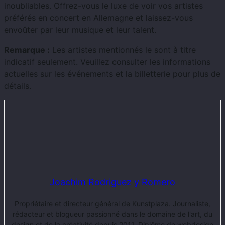
inoubliables. Offrez-vous le luxe de voir vos artistes
préférés en concert en Allemagne et laissez-vous
envoûter par leur musique et leur talent.
Remarque :
Les artistes mentionnés le sont à titre
indicatif seulement. Veuillez consulter les informations
actuelles sur les événements et la billetterie pour plus de
détails.
Joachim Rodriguez y Romero
Propriétaire et directeur général de Kunstplaza. Journaliste,
rédacteur et blogueur passionné dans le domaine de l'art, du
design et de la créativité depuis 2011. Diplôme de webdesign