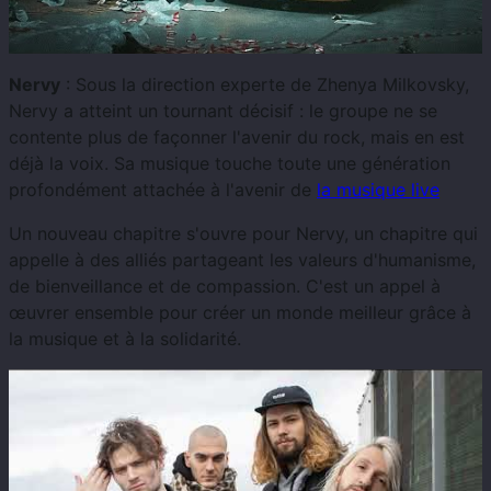
Nervy
: Sous la direction experte de Zhenya Milkovsky,
Nervy a atteint un tournant décisif : le groupe ne se
contente plus de façonner l'avenir du rock, mais en est
déjà la voix. Sa musique touche toute une génération
profondément attachée à l'avenir de
la musique live
Un nouveau chapitre s'ouvre pour Nervy, un chapitre qui
appelle à des alliés partageant les valeurs d'humanisme,
de bienveillance et de compassion. C'est un appel à
œuvrer ensemble pour créer un monde meilleur grâce à
la musique et à la solidarité.