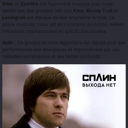
Bilan
et
Zemfira
ont façonné la musique pop russe,
tandis que des groupes tels que
Kino
,
Mumiy Troll
et
Leningrad
ont marqué de leur empreinte le rock. La
scène musicale russe est en constante évolution, mêlant
influences internationales et spécificités locales.
Splin :
Ce groupe de rock légendaire est réputé pour ses
performances live énergiques et impressionne par ses
mélodies entraînantes et ses textes profonds.