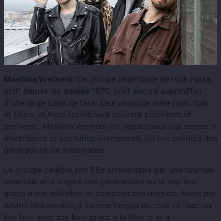
Mashina Vremeni
: Ce groupe légendaire de rock russe,
actif depuis les années 1970, jouit encore aujourd'hui
d'une large base de fans. Leur musique mêle rock, folk
et blues, et leurs textes sont souvent poétiques et
profonds. Mashina Vremeni est réputé pour ses concerts
électrisants et ses tubes intemporels qui ont conquis des
générations de mélomanes.
Le groupe célèbre son 55e anniversaire par une tournée
mondiale et a inspiré des générations au fil des ans
grâce à ses mélodies et compositions uniques. Mené par
Andrei Makarevich, il incarne l'esprit du rock et tisse un
lien fort avec ses fans grâce à la liberté et à