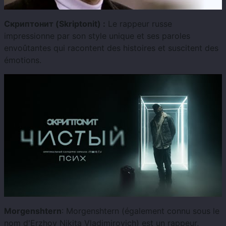
Скриптонит (Skriptonit) :
Le rappeur russe
impressionne par son style unique et ses paroles
envoûtantes qui racontent des histoires et suscitent des
émotions.
Morgenshtern
: Morgenshtern (également connu sous le
nom d'Erzhov Nikita Vladimirovich) est un rappeur,