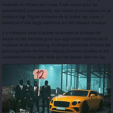
musicien et influenceur russe. Il est connu pour sa
personnalité controversée, ses textes provocateurs et sa
musique rap. Figure influente de la scène rap russe, il
bénéficie d'une large audience sur les réseaux sociaux.
Il a collaboré avec d'autres musiciens et artistes de
renom et est reconnu pour son approche créative de la
musique et du marketing. Il compte parmi les artistes les
plus populaires de Russie depuis plusieurs années et est
considéré comme une idole par les jeunes fans de rap