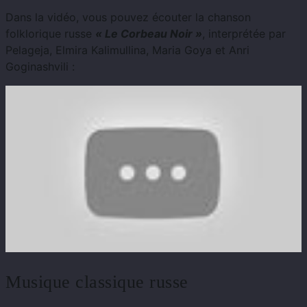
Dans la vidéo, vous pouvez écouter la chanson
folklorique russe
« Le Corbeau Noir »
, interprétée par
Pelageja, Elmira Kalimullina, Maria Goya et Anri
Goginashvili :
Musique classique russe