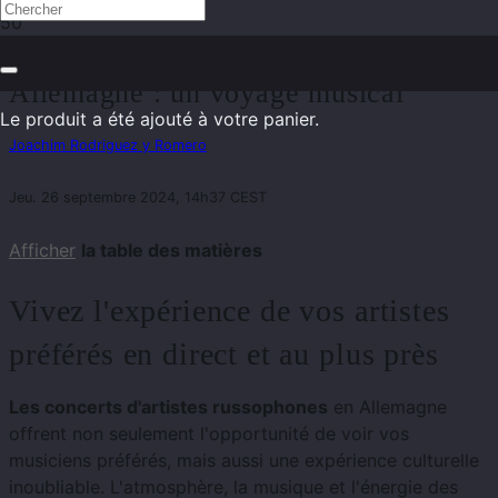
Concerts d'artistes russophones en
Allemagne : un voyage musical
Le produit
a été ajouté à votre panier.
Joachim Rodriguez y Romero
Jeu. 26 septembre 2024, 14h37 CEST
Afficher
la table des matières
Vivez l'expérience de vos artistes
préférés en direct et au plus près
Les concerts d'artistes russophones
en Allemagne
offrent non seulement l'opportunité de voir vos
musiciens préférés, mais aussi une expérience culturelle
inoubliable. L'atmosphère, la musique et l'énergie des